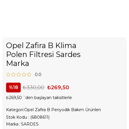
Opel Zafira B Klima
Polen Filtresi Sardes
Marka
0.0
₺330,00
₺269,50
18
₺269,50
`den başlayan taksitlerle
Kategori:
Opel Zafira B Periyodik Bakım Ürünleri
Stok Kodu
(6808611)
Marka
:
SARDES