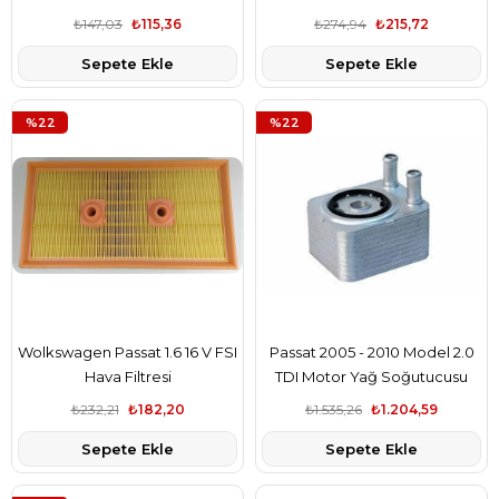
₺147,03
₺115,36
₺274,94
₺215,72
Sepete Ekle
Sepete Ekle
%22
%22
Wolkswagen Passat 1.6 16 V FSI
Passat 2005 - 2010 Model 2.0
Hava Filtresi
TDI Motor Yağ Soğutucusu
Kale Marka
₺232,21
₺182,20
₺1.535,26
₺1.204,59
Sepete Ekle
Sepete Ekle