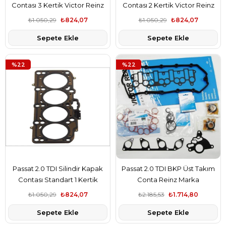
Contası 3 Kertik Victor Reinz
Contası 2 Kertik Victor Reinz
Marka
Marka
₺1.050,29
₺824,07
₺1.050,29
₺824,07
Sepete Ekle
Sepete Ekle
%22
%22
Passat 2.0 TDI Silindir Kapak
Passat 2.0 TDI BKP Üst Takım
Contası Standart 1 Kertik
Conta Reinz Marka
Victor Reinz Marka
₺1.050,29
₺824,07
₺2.185,53
₺1.714,80
Sepete Ekle
Sepete Ekle