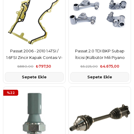
Passat 2006 - 2010 1.4TSI /
Passat 2.0 TDI BKP Subap
1.6FSI Zincir Kapak Contası V-
İticisi (Külbütör Mili Piyano
Reınz Marka
Tuşu) Supsan Marka
₺880,00
₺797,50
₺5.225,00
₺4.675,00
Sepete Ekle
Sepete Ekle
%22