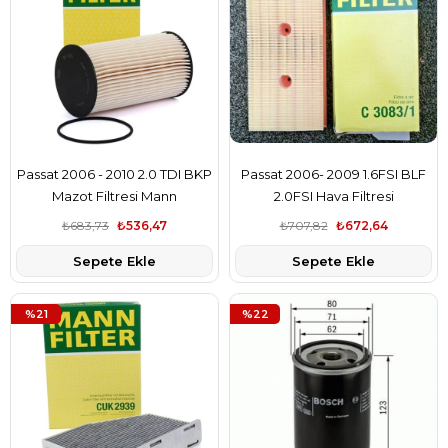
Passat 2006 - 2010 2.0 TDI BKP
Passat 2006- 2009 1.6FSI BLF
Mazot Filtresi Mann
2.0FSI Hava Filtresi
₺683,73
₺536,47
₺707,82
₺672,64
Sepete Ekle
Sepete Ekle
%21
%22