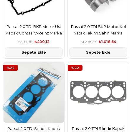
Passat 2.0 TDI BKP Motor Üst
Passat 2,0 TDI BKP Motor Kol
Kapak Contası V-Reınz Marka
Yatak Takımı Sahın Marka
₺509,96
₺400,12
₺1.298,27
₺1.018,64
Sepete Ekle
Sepete Ekle
%22
%22
Passat 2.0 TDI Silindir Kapak
Passat 2.0 TDI Silindir Kapak