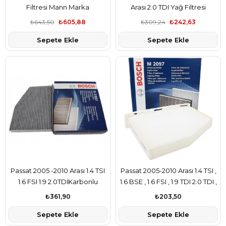
Filtresi Mann Marka
Arası 2.0 TDI Yağ Filtresi
₺643,50
₺605,88
₺309,24
₺242,63
Sepete Ekle
Sepete Ekle
Passat 2005 -2010 Arası 1.4 TSI
Passat 2005-2010 Arası 1.4 TSI ,
1.6 FSI 1.9 2.0TDIKarbonlu
1.6 BSE , 1.6 FSI , 1.9 TDI 2.0 TDI ,
Polen Filtresi Bosch Marka
2.0 TDI Polen Filtresi Bosch
₺361,90
₺203,50
Marka
Sepete Ekle
Sepete Ekle