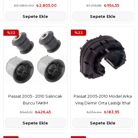
₺3.080,00
₺2.805,00
₺1.216,58
₺954,55
Sepete Ekle
Sepete Ekle
%22
%22
Passat 2005 - 2010 Salıncak
Passat 2005-2010 Model Arka
Burcu TAKIM
Viraj Demir Orta Lastiği İthal
₺543,51
₺426,45
₺234,44
₺183,95
Sepete Ekle
Sepete Ekle