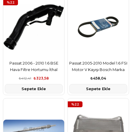
%22
Passat 2006 - 2010 1.6 BSE
Passat 2005-2010 Model 1.6 FSI
Hava Filtre Hortumu İthal
Motor V Kayışı Bosch Marka
Marka
₺412,41
₺323,58
₺458,04
Sepete Ekle
Sepete Ekle
%22