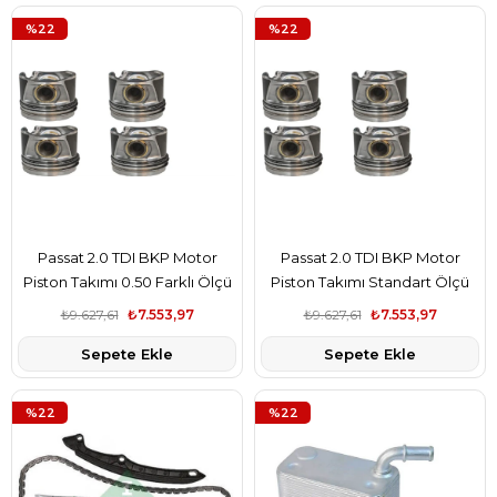
%22
%22
Passat 2.0 TDI BKP Motor
Passat 2.0 TDI BKP Motor
Piston Takımı 0.50 Farklı Ölçü
Piston Takımı Standart Ölçü
ISS Marka
ISS Marka
₺9.627,61
₺7.553,97
₺9.627,61
₺7.553,97
Sepete Ekle
Sepete Ekle
%22
%22