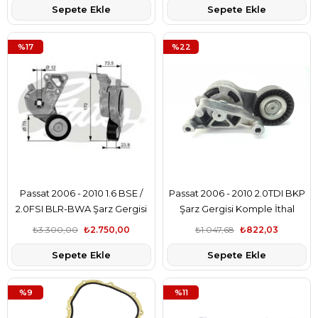
Sepete Ekle
Sepete Ekle
%17
%22
Passat 2006 - 2010 1.6 BSE /
Passat 2006 - 2010 2.0TDI BKP
2.0FSI BLR-BWA Şarz Gergisi
Şarz Gergisi Komple İthal
Komple Gates Marka
Marka
₺3.300,00
₺2.750,00
₺1.047,68
₺822,03
Sepete Ekle
Sepete Ekle
%9
%11