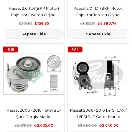
Passat 2.0 TDI (BKP Motor)
Passat 2.0 TDI (BKP Motor)
Enjektör Cıvatası Orjınal
Enjektör Tesisatı Orjınal
₺201,82
₺158,35
₺8.132,31
₺6.380,74
Sepete Ekle
Sepete Ekle
%18
%14
Passat 2006 - 2010 1.6FSI BLF
Passat 2006 - 2010 1.4TSI CAX /
Şarz Gergisi Marka
1.6FSI BLF Gates Marka
₺2.475,00
₺2.035,00
₺3.080,00
₺2.640,00