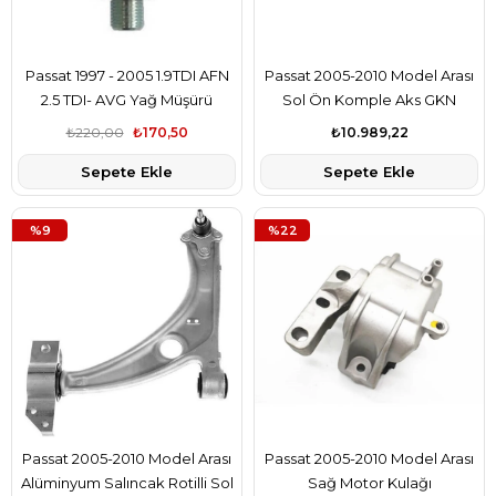
Passat 1997 - 2005 1.9TDI AFN
Passat 2005-2010 Model Arası
2.5 TDI- AVG Yağ Müşürü
Sol Ön Komple Aks GKN
Marka
₺220,00
₺170,50
₺10.989,22
Sepete Ekle
Sepete Ekle
%9
%22
Passat 2005-2010 Model Arası
Passat 2005-2010 Model Arası
Alüminyum Salıncak Rotilli Sol
Sağ Motor Kulağı