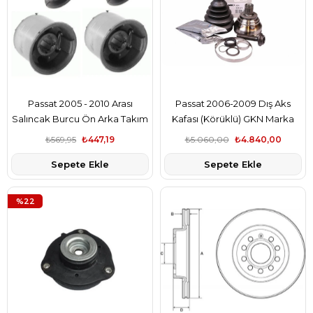
Passat 2005 - 2010 Arası
Passat 2006-2009 Dış Aks
Salıncak Burcu Ön Arka Takım
Kafası (Körüklü) GKN Marka
₺569,95
₺447,19
₺5.060,00
₺4.840,00
Sepete Ekle
Sepete Ekle
%22