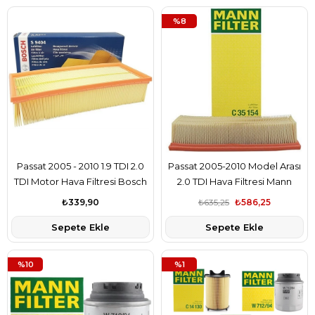
%8
Passat 2005 - 2010 1.9 TDI 2.0
Passat 2005-2010 Model Arası
TDI Motor Hava Filtresi Bosch
2.0 TDI Hava Filtresi Mann
Marka
Marka
₺339,90
₺635,25
₺586,25
Sepete Ekle
Sepete Ekle
%10
%1