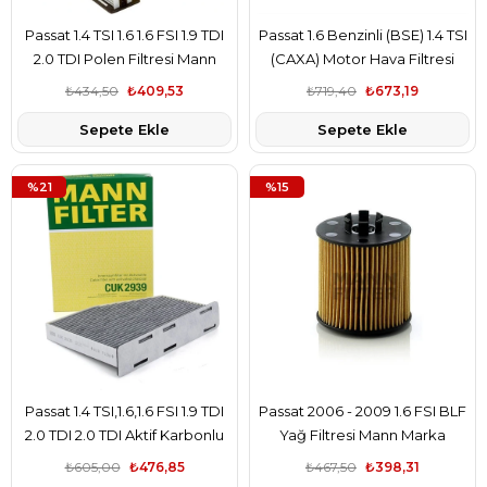
Passat 1.4 TSI 1.6 1.6 FSI 1.9 TDI
Passat 1.6 Benzinli (BSE) 1.4 TSI
2.0 TDI Polen Filtresi Mann
(CAXA) Motor Hava Filtresi
Marka
Mann
₺434,50
₺409,53
₺719,40
₺673,19
Sepete Ekle
Sepete Ekle
%21
%15
Passat 1.4 TSI,1.6,1.6 FSI 1.9 TDI
Passat 2006 - 2009 1.6 FSI BLF
2.0 TDI 2.0 TDI Aktif Karbonlu
Yağ Filtresi Mann Marka
Polen Filtresi Mann Marka
₺605,00
₺476,85
₺467,50
₺398,31