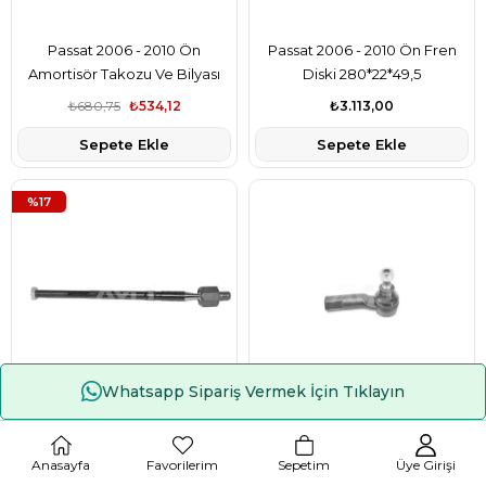
Passat 2006 - 2010 Ön
Passat 2006 - 2010 Ön Fren
Amortisör Takozu Ve Bilyası
Diski 280*22*49,5
₺680,75
₺534,12
₺3.113,00
Sepete Ekle
Sepete Ekle
%17
Whatsapp Sipariş Vermek İçin Tıklayın
Çerez Kullanımı
Passat 2006 - 2010 Rot Kolu (
Passat 2006 - 2009 Arası Rot
Rot Mili )
Başı Sol
Anasayfa
Favorilerim
Sepetim
Üye Girişi
₺330,00
₺275,00
₺355,30