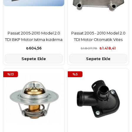
Passat 2005-2010 Model 2.0
Passat 2005 - 2010 Model 2.0
TDI BKP Motor Isıtma kızdırma
TDI Motor Otomatik Vites
buji Bosch Marka
Şanzıman Yağ Soğutucu Kale
₺604,56
₺1.807,78
₺1.418,41
Marka
Sepete Ekle
Sepete Ekle
%13
%5