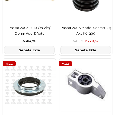
Passat 2005-2010 Ön Viraj
Passat 2006 Model Sonrası Dış
Demir Askı Z Rotu
Aks Körüğü
₺304,70
₺281,12
₺220,57
Sepete Ekle
Sepete Ekle
%22
%22