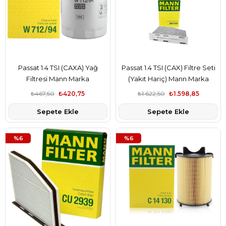
Passat 1.4 TSI (CAXA) Yağ
Passat 1.4 TSI (CAX) Filtre Seti
Filtresi Mann Marka
(Yakıt Hariç) Mann Marka
₺467,50
₺420,75
₺1.622,50
₺1.598,85
Sepete Ekle
Sepete Ekle
%6
%6