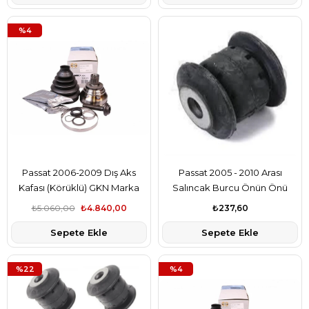
%4
Passat 2006-2009 Dış Aks
Passat 2005 - 2010 Arası
Kafası (Körüklü) GKN Marka
Salıncak Burcu Önün Önü
₺5.060,00
₺4.840,00
₺237,60
Sepete Ekle
Sepete Ekle
%22
%4