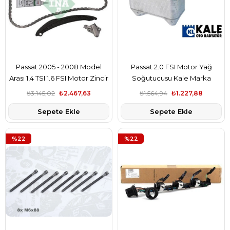
Passat 2005 - 2008 Model
Passat 2.0 FSI Motor Yağ
Arası 1,4 TSI 1.6 FSI Motor Zincir
Soğutucusu Kale Marka
Seti INA Marka
₺3.145,02
₺2.467,63
₺1.564,94
₺1.227,88
Sepete Ekle
Sepete Ekle
%22
%22