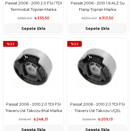
Passat 2006 - 2010 2.0 FSI / TDI
Passat 2006 - 2010 1.6 ALZ Su
Termostat Topran Marka
Flanşı Topran Marka
₺385,00
₺335,50
₺330,00
₺313,50
Sepete Ekle
Sepete Ekle
%22
%22
Passat 2006 - 2010 2.0 TDI FSI
Passat 2006 - 2010 2.0 TDI FSI
Travers Üst Takozu Ithal Marka
Travers Üst Takozu UÇEL
Marka
₺316,47
₺248,31
₺266,54
₺209,13
Sepete Ekle
Sepete Ekle