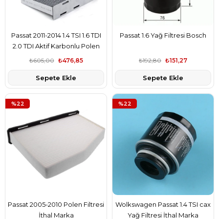
Passat 2011-2014 1.4 TSI 1.6 TDI
Passat 1.6 Yağ Filtresi Bosch
2.0 TDI Aktif Karbonlu Polen
Filtresi Mann
₺605,00
₺476,85
₺192,80
₺151,27
Sepete Ekle
Sepete Ekle
%22
%22
Passat 2005-2010 Polen Filtresi
Wolkswagen Passat 1.4 TSI cax
İthal Marka
Yağ Filtresi İthal Marka