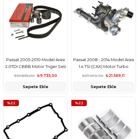
Passat 2005-2010 Model Arası
Passat 2008 - 2014 Model Arası
2.0TDI CBBB Motor Triger Seti
1.4 TSI (CAX) Motor Turbo
Gates Marka
Komple BW Marka
₺10.835,00
₺9.735,00
₺27.490,04
₺21.569,11
Sepete Ekle
Sepete Ekle
%22
%22