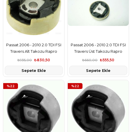
Passat 2006 - 2010 2.0 TDI FSI
Passat 2006 - 2010 2.0 TDI FSI
Travers Alt Takozu Rapro
Travers Üst Takozu Rapro
Marka
Marka
₺935,00
₺830,50
₺660,00
₺555,50
Sepete Ekle
Sepete Ekle
%22
%22