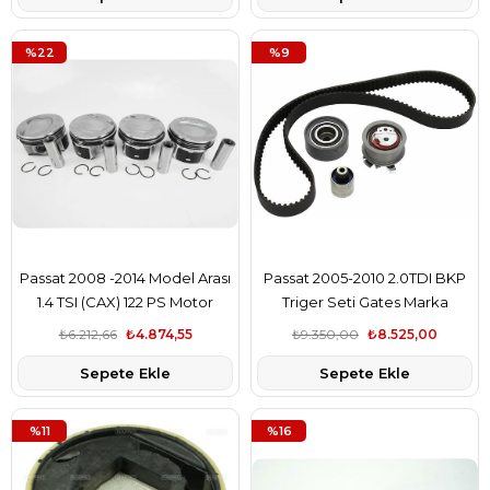
%22
%9
Passat 2008 -2014 Model Arası
Passat 2005-2010 2.0TDI BKP
1.4 TSI (CAX) 122 PS Motor
Triger Seti Gates Marka
Piston Takımı
₺6.212,66
₺4.874,55
₺9.350,00
₺8.525,00
Sepete Ekle
Sepete Ekle
%11
%16