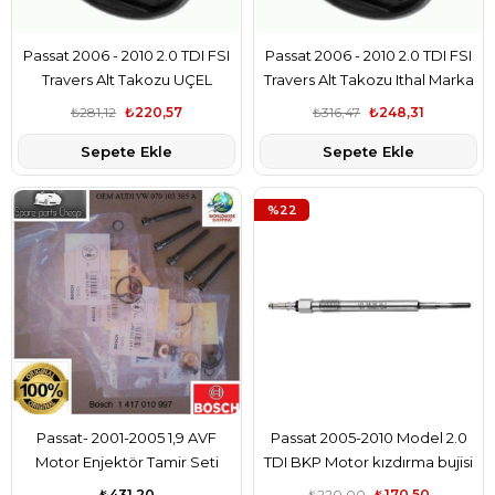
Passat 2006 - 2010 2.0 TDI FSI
Passat 2006 - 2010 2.0 TDI FSI
Travers Alt Takozu UÇEL
Travers Alt Takozu Ithal Marka
Marka
₺281,12
₺220,57
₺316,47
₺248,31
Sepete Ekle
Sepete Ekle
%22
Passat- 2001-2005 1,9 AVF
Passat 2005-2010 Model 2.0
Motor Enjektör Tamir Seti
TDI BKP Motor kızdırma bujisi
Bosch Marka
İthal Marka
₺431,20
₺220,00
₺170,50