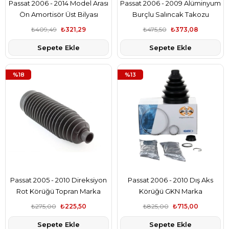
Passat 2006 - 2014 Model Arası
Passat 2006 - 2009 Alüminyum
Ön Amortisör Üst Bilyası
Burçlu Salıncak Takozu
₺409,49
₺321,29
₺475,50
₺373,08
Sepete Ekle
Sepete Ekle
%18
%13
Passat 2005 - 2010 Direksiyon
Passat 2006 - 2010 Dış Aks
Rot Körüğü Topran Marka
Körüğü GKN Marka
₺275,00
₺225,50
₺825,00
₺715,00
Sepete Ekle
Sepete Ekle