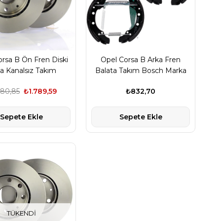
rsa B Ön Fren Diski
Opel Corsa B Arka Fren
a Kanalsız Takım
Balata Takım Bosch Marka
ptimal Marka
280,85
₺1.789,59
₺832,70
Sepete Ekle
Sepete Ekle
TÜKENDI