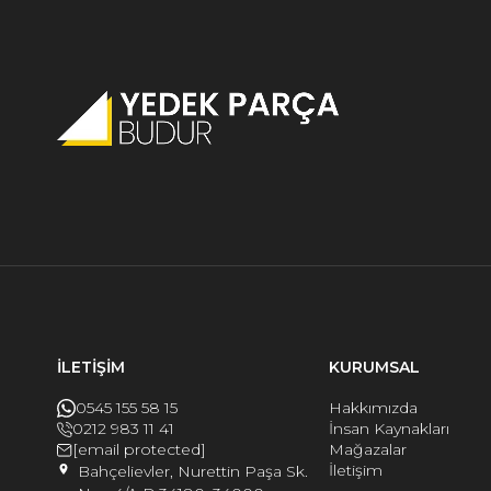
Parça
Opel Corsa B Valf Yedek Parça
Opel Corsa B Yakıt Yedek Parça
Opel Corsa B Kaporta Yedek Parça
İLETİŞİM
KURUMSAL
0545 155 58 15
Hakkımızda
0212 983 11 41
İnsan Kaynakları
[email protected]
Mağazalar
İletişim
Bahçelievler, Nurettin Paşa Sk.