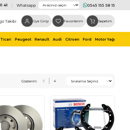
1 41
Whatsapp
0545 155 58 15
go Takibi
Üye Girişi
Favorilerim
Sepetim
Ticari
Peugeot
Renault
Audi
Citroen
Ford
Motor Yağı