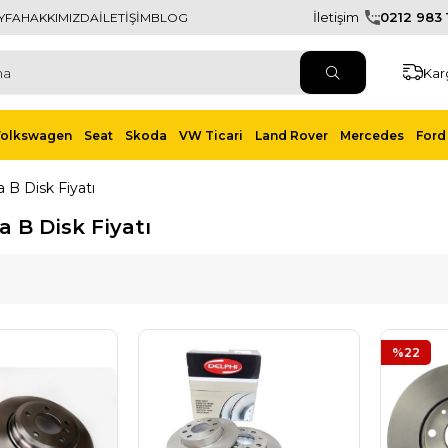
İletişim
0212 983 1
YFA
HAKKIMIZDA
İLETİŞİM
BLOG
Kar
Volkswagen
Seat
Skoda
VW Ticari
Land Rover
Mercedes
Ford 
 B Disk Fiyatı
a B Disk Fiyatı
%22