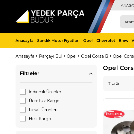
ANASA
Anasayfa
Sandık Motor Fiyatları
Opel
Chevrolet
Bmw
Anasayfa
Parçayı Bul
Opel
Opel Corsa B
Opel Corsa
Opel Cors
Filtreler
7 Ürün
İndirimli Ürünler
Ücretsiz Kargo
Fırsat Ürünleri
Hızlı Kargo