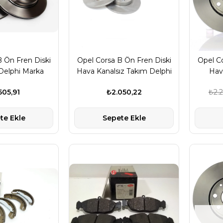
 Ön Fren Diski
Opel Corsa B Ön Fren Diski
Opel Co
 Delphi Marka
Hava Kanalsız Takım Delphi
Hav
Marka
O
505,91
₺2.050,22
₺2.
te Ekle
Sepete Ekle