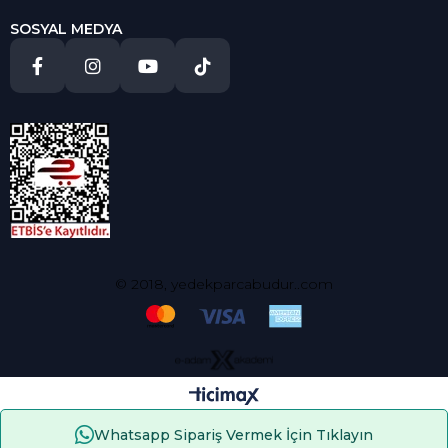
SOSYAL MEDYA
© 2018, yedekparcabudur..com
Whatsapp Sipariş Vermek İçin Tıklayın
Çerez Kullanımı