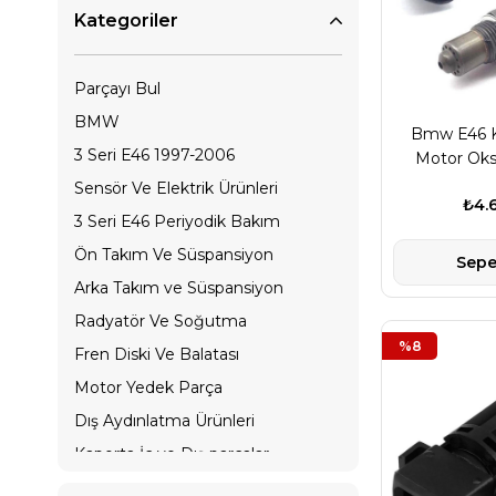
Kategoriler
Parçayı Bul
BMW
Bmw E46 K
3 Seri E46 1997-2006
Motor Oks
Se
Sensör Ve Elektrik Ürünleri
₺4.
3 Seri E46 Periyodik Bakım
Ön Takım Ve Süspansiyon
Sepe
Arka Takım ve Süspansiyon
Radyatör Ve Soğutma
%8
Fren Diski Ve Balatası
Motor Yedek Parça
Dış Aydınlatma Ürünleri
Kaporta İç ve Dış parçalar