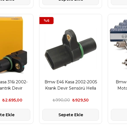
%6
sa 316i 2002-
Bmw E46 Kasa 2002-2005
Bmw E
ntrik Devir
Krank Devir Sensörü Hella
Moto
Hella Marka
Marka 13627548994
Tak
₺2.695,00
₺990,00
₺929,50
7518628
te Ekle
Sepete Ekle