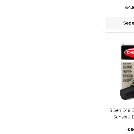
₺4.
Sepe
3 Seri E46 
Sensörü D
₺6