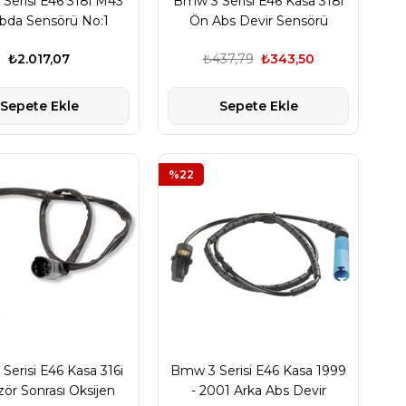
Serisi E46 318i M43
Bmw 3 Serisi E46 Kasa 318i
da Sensörü No:1
Ön Abs Devir Sensörü
 (Oksijen Sensörü)
₺2.017,07
₺437,79
₺343,50
Sepete Ekle
Sepete Ekle
%22
Serisi E46 Kasa 316i
Bmw 3 Serisi E46 Kasa 1999
zör Sonrası Oksijen
- 2001 Arka Abs Devir