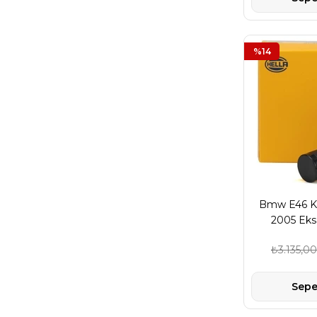
%14
Bmw E46 Ka
2005 Eksa
Sensörü 
₺3.135,00
1214
Sepe