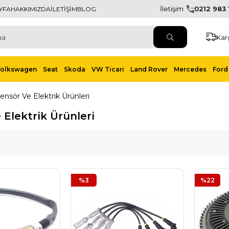
İletişim
0212 983 1
YFA
HAKKIMIZDA
İLETİŞİM
BLOG
Kar
Volkswagen
Seat
Skoda
VW Ticari
Land Rover
Mercedes
Ford 
ensör Ve Elektrik Ürünleri
 Elektrik Ürünleri
%3
%22