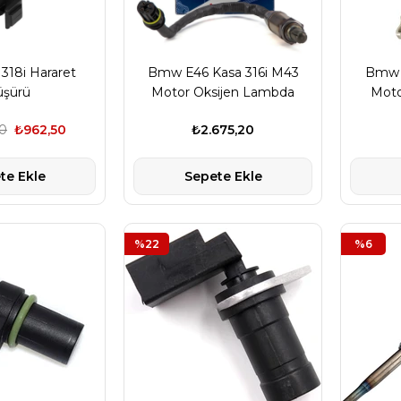
18i Hararet
Bmw E46 Kasa 316i M43
Bmw E
şürü
Motor Oksijen Lambda
Moto
Sensörü Katalizör Öncesi 1
00
₺962,50
₺2.675,20
Numara
te Ekle
Sepete Ekle
%22
%6