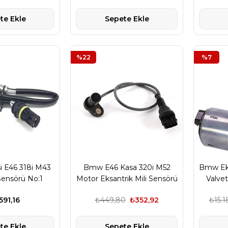
te Ekle
Sepete Ekle
%22
%7
i E46 318i M43
Bmw E46 Kasa 320i M52
Bmw Eks
ensörü No:1
Motor Eksantrik Mili Sensörü
Valve
ijen Sensörü)
İthal
E9
591,16
₺449,80
₺352,92
₺15.
OSCH
te Ekle
Sepete Ekle