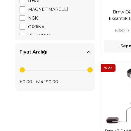
İTHAL
MAGNET MARELLİ
Bmw E46
NGK
Eksantrik 
ORJİNAL
₺382,91
PİERBURG
SACHS
Sepe
Fiyat Aralığı
SWAG
VALEO
%22
₺0,00 - ₺14.190,00