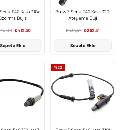
erisi E46 Kasa 318d
Bmw 3 Serisi E46 Kasa 320i
ızdırma Bujisi
Ateşleme Buji
40,00
₺412,50
₺334,57
₺262,51
Sepete Ekle
Sepete Ekle
%22