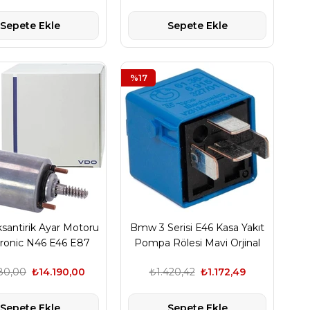
Sepete Ekle
Sepete Ekle
%17
antirik Ayar Motoru
Bmw 3 Serisi E46 Kasa Yakıt
tronic N46 E46 E87
Pompa Rölesi Mavi Orjinal
0 E60 E83 E84
61366915327
180,00
₺14.190,00
₺1.420,42
₺1.172,49
Sepete Ekle
Sepete Ekle