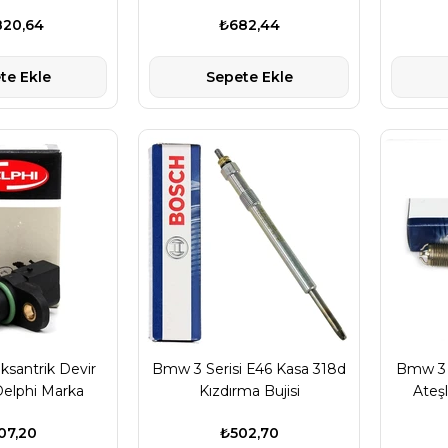
820,64
₺682,44
te Ekle
Sepete Ekle
Eksantrik Devir
Bmw 3 Serisi E46 Kasa 318d
Bmw 3 S
elphi Marka
Kızdırma Bujisi
Ateş
07,20
₺502,70