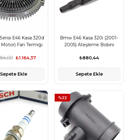
erisi E46 Kasa 320d
Bmw E46 Kasa 320i (2001-
Motor) Fan Termiği
2005) Ateşleme Bobini
(Kalem Bobin) Bosch Marka
484,00
₺1.164,37
₺880,44
Sepete Ekle
Sepete Ekle
%22