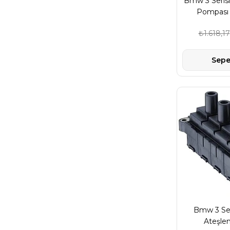
Bmw 3 Serisi
Pompası 
₺1.618,17
Sepe
Bmw 3 Ser
Ateşle