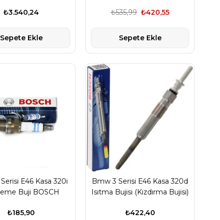
Sensörü
Sensörü
₺3.540,24
₺535,99
₺420,55
Sepete Ekle
Sepete Ekle
erisi E46 Kasa 320i
Bmw 3 Serisi E46 Kasa 320d
leme Buji BOSCH
Isıtma Bujisi (Kızdırma Bujisi)
BOSCH
₺185,90
₺422,40