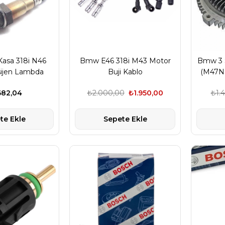
asa 318i N46
Bmw E46 318i M43 Motor
Bmw 3 S
ijen Lambda
Buji Kablo
(M47N 
nsörü
682,04
₺2.000,00
₺1.950,00
₺1.
te Ekle
Sepete Ekle