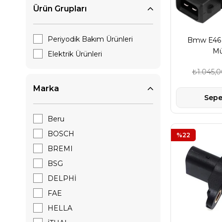
Ürün Grupları
Periyodik Bakım Ürünleri
Bmw E46 3
Mü
Elektrik Ürünleri
₺1.045,
Marka
Sepe
Beru
BOSCH
%22
BREMI
BSG
DELPHİ
FAE
HELLA