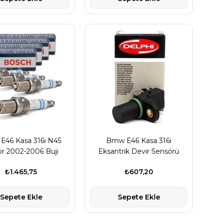
46 Kasa 316i N45
Bmw E46 Kasa 316i
r 2002-2006 Buji
Eksantrik Devir Sensörü
ımı Bosch Marka
Delphi Marka 12147518628
₺1.465,75
₺607,20
12120032135
Sepete Ekle
Sepete Ekle