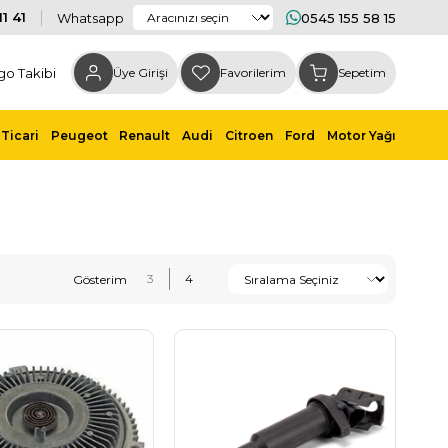
1 41
Whatsapp
0545 155 58 15
go Takibi
Üye Girişi
Favorilerim
Sepetim
Ticari
Peugeot
Renault
Audi
Citroen
Ford
Motor Yağı