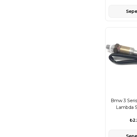
Sepe
Bmw 3 Seris
Lambda S
Öndeki (Oks
₺2.
B
Sepe