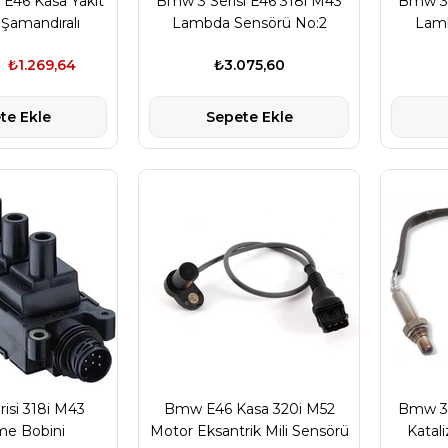
 E46 Kasa Yakıt
Bmw 3 Serisi E46 318i M43
Bmw 3 
Şamandıralı
Lambda Sensörü No:2
Lamb
Arkadaki (Oksijen Sensörü)
Öndeki
₺1.269,64
₺3.075,60
te Ekle
Sepete Ekle
isi 318i M43
Bmw E46 Kasa 320i M52
Bmw 3 
me Bobini
Motor Eksantrik Mili Sensörü
Katali