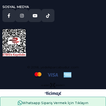
SOSYAL MEDYA
© 2018, yedekparcabudur..com
Whatsapp Sipariş Vermek İçin Tıklayın
Çerez Kullanımı