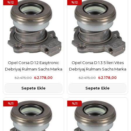
%12
%12
Opel Corsa D 1.2 Easytronic
Opel Corsa D 1.3 5 İleri Vites
Debriyaj Rulmanı Sachs Marka
Debriyaj Rulmanı Sachs Marka
5679333
5679333
₺2.475,00
₺2.178,00
₺2.475,00
₺2.178,00
Sepete Ekle
Sepete Ekle
%11
%11