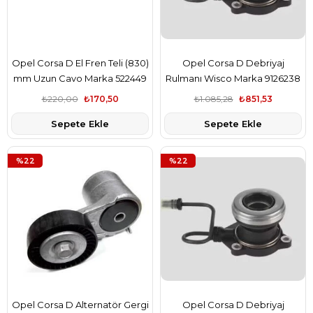
Opel Corsa D El Fren Teli (830)
Opel Corsa D Debriyaj
mm Uzun Cavo Marka 522449
Rulmanı Wisco Marka 9126238
₺220,00
₺170,50
₺1.085,28
₺851,53
Sepete Ekle
Sepete Ekle
%22
%22
Opel Corsa D Alternatör Gergi
Opel Corsa D Debriyaj