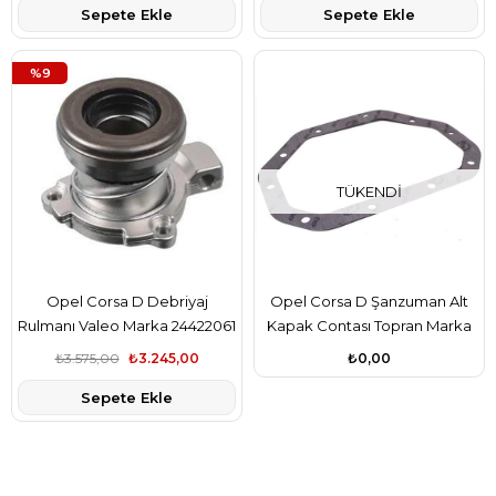
Sepete Ekle
Sepete Ekle
%9
TÜKENDI
Opel Corsa D Debriyaj
Opel Corsa D Şanzuman Alt
Rulmanı Valeo Marka 24422061
Kapak Contası Topran Marka
370035
₺3.575,00
₺3.245,00
₺0,00
Sepete Ekle