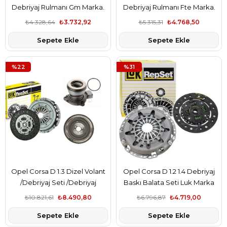
Debriyaj Rulmanı Gm Marka.
Debriyaj Rulmanı Fte Marka.
₺4.328,64
₺3.732,92
₺5.315,31
₺4.768,50
Sepete Ekle
Sepete Ekle
%22
%31
Opel Corsa D 1.3 Dizel Volant
Opel Corsa D 1.2 1.4 Debriyaj
/Debriyaj Seti /Debriyaj
Baskı Balata Seti Luk Marka
Rulmanı Seti.Luk Marka
₺10.821,61
₺8.490,80
₺6.796,87
₺4.719,00
Sepete Ekle
Sepete Ekle