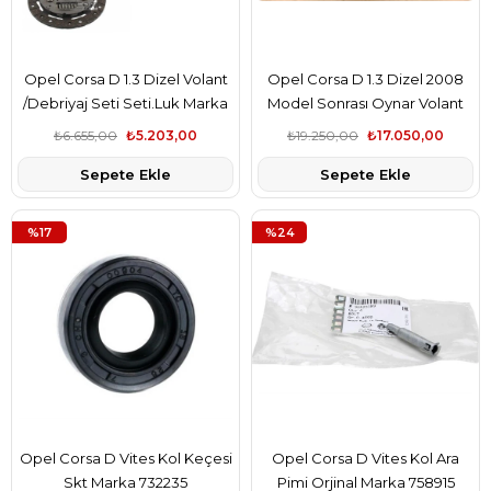
Opel Corsa D 1.3 Dizel Volant
Opel Corsa D 1.3 Dizel 2008
/Debriyaj Seti Seti.Luk Marka
Model Sonrası Oynar Volant
Orijinal Marka 616218
₺6.655,00
₺5.203,00
₺19.250,00
₺17.050,00
Sepete Ekle
Sepete Ekle
%17
%24
Opel Corsa D Vites Kol Keçesi
Opel Corsa D Vites Kol Ara
Skt Marka 732235
Pimi Orjinal Marka 758915