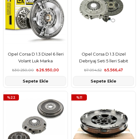
Opel Corsa D 1.3 Dizel 6 İleri
Opel Corsa D 1.3 Dizel
Volant Luk Marka
Debriyaj Seti 5 İleri Sabit
Volant
₺30.250,00
₺26.950,00
₺7.094,52
₺5.566,47
Sepete Ekle
Sepete Ekle
%22
%11