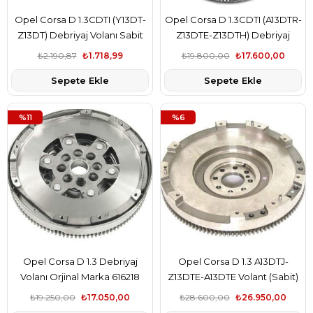
Opel Corsa D 1.3CDTI (Y13DT-
Opel Corsa D 1.3CDTI (A13DTR-
Z13DT) Debriyaj Volanı Sabit
Z13DTE-Z13DTH) Debriyaj
Volmerk Marka 55570196
Volanı Orjinal Marka 616234
₺2.190,87
₺1.718,99
₺19.800,00
₺17.600,00
Sepete Ekle
Sepete Ekle
%11
%6
Opel Corsa D 1.3 Debriyaj
Opel Corsa D 1.3 A13DTJ-
Volanı Orjinal Marka 616218
Z13DTE-A13DTE Volant (Sabit)
Orjinal Marka 616219
₺19.250,00
₺17.050,00
₺28.600,00
₺26.950,00