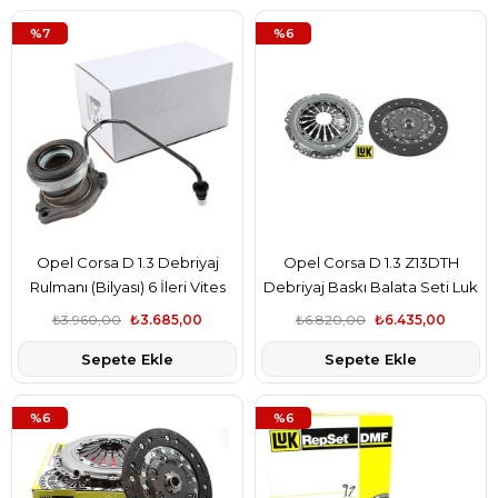
%7
%6
Opel Corsa D 1.3 Debriyaj
Opel Corsa D 1.3 Z13DTH
Rulmanı (Bilyası) 6 İleri Vites
Debriyaj Baskı Balata Seti Luk
Gm Marka
Marka
₺3.960,00
₺3.685,00
₺6.820,00
₺6.435,00
Sepete Ekle
Sepete Ekle
%6
%6