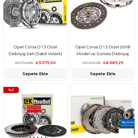
Opel Corsa D 1.3 Dizel
Opel Corsa D 1.3 Dizel 2008
Debriyaj Seti (Sabit Volant)
Model ve Sonrası Debriyaj
Luk Marka 1629104
Seti Luk Marka 666088-
₺9.794,88
₺9.075,00
₺11.074,58
₺8.689,29
664073
Sepete Ekle
Sepete Ekle
%3