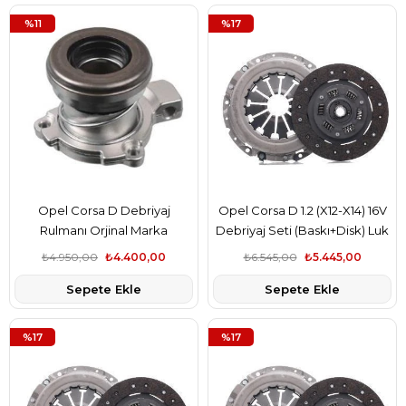
%11
%17
Opel Corsa D Debriyaj
Opel Corsa D 1.2 (X12-X14) 16V
Rulmanı Orjinal Marka
Debriyaj Seti (Baskı+Disk) Luk
24422061
Marka 1606237
₺4.950,00
₺4.400,00
₺6.545,00
₺5.445,00
Sepete Ekle
Sepete Ekle
%17
%17