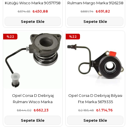
Kütüğü Wisco Marka 90571758
Rulmanı Margo Marka 9126238
₺574,65
₺450,88
₺881,74
₺691,82
Sepete Ekle
Sepete Ekle
%22
%22
Opel Corsa D Debriyaj
Opel Corsa D Debriyaj Bilyası
Rulmanı Wisco Marka
Fte Marka 5679335
55352048
₺844,02
₺662,23
₺2.185,48
₺1.714,76
Sepete Ekle
Sepete Ekle