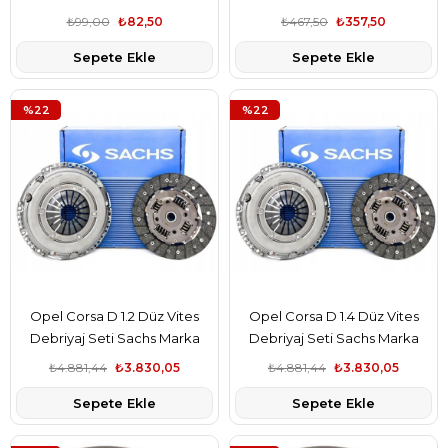
₺99,00
₺82,50
₺467,50
₺357,50
Sepete Ekle
Sepete Ekle
%22
%22
Opel Corsa D 1.2 Düz Vites
Opel Corsa D 1.4 Düz Vites
Debriyaj Seti Sachs Marka
Debriyaj Seti Sachs Marka
6606001
6606001
₺4.881,44
₺3.830,05
₺4.881,44
₺3.830,05
Sepete Ekle
Sepete Ekle