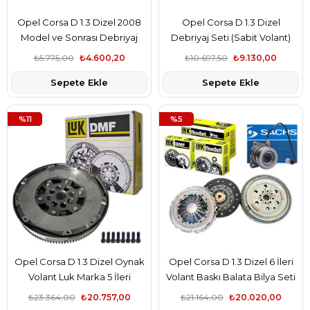
Opel Corsa D 1.3 Dizel 2008
Opel Corsa D 1.3 Dizel
Model ve Sonrası Debriyaj
Debriyaj Seti (Sabit Volant)
Seti Mapa Marka
Gm Marka
₺5.775,00
₺4.600,20
₺10.697,50
₺9.130,00
Sepete Ekle
Sepete Ekle
%11
%5
Opel Corsa D 1.3 Dizel Oynak
Opel Corsa D 1.3 Dizel 6 İleri
Volant Luk Marka 5 İleri
Volant Baskı Balata Bilya Seti
Komple
₺23.364,00
₺20.757,00
₺21.164,00
₺20.020,00