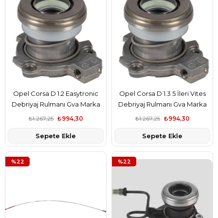
Opel Corsa D 1.2 Easytronic
Opel Corsa D 1.3 5 İleri Vites
Debriyaj Rulmanı Gva Marka
Debriyaj Rulmanı Gva Marka
5679333
5679333
₺1.267,25
₺994,30
₺1.267,25
₺994,30
Sepete Ekle
Sepete Ekle
%22
%22