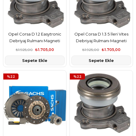
Opel Corsa D 1.2 Easytronic
Opel Corsa D 1.3 5 İleri Vites
Debriyaj Rulmanı Magneti
Debriyaj Rulmanı Magneti
Marelli Marka 5679333
Marelli Marka 5679333
₺1.925,00
₺1.705,00
₺1.925,00
₺1.705,00
Sepete Ekle
Sepete Ekle
%22
%22