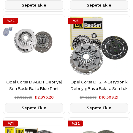
Sepete Ekle
Sepete Ekle
%22
%6
Opel Corsa D A13DT Debriyaj
Opel Corsa D 1.2 1.4 Easytronik
Seti Baskı Balta Blue Print
Debriyaj Baskı Balata Seti Luk
Marka(sabit)
Marka
₺3.028,49
₺2.376,20
₺11.222,75
₺10.509,21
Sepete Ekle
Sepete Ekle
%11
%22