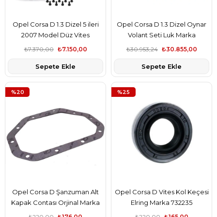
Opel Corsa D 1.3 Dizel 5 ileri
Opel Corsa D 1.3 Dizel Oynar
2007 Model Düz Vites
Volant Seti Luk Marka
Debriyaj Seti Baskı Balata Luk
5679333-6606008-616037
₺7.370,00
₺7.150,00
₺30.953,24
₺30.855,00
Marka 6606008
Sepete Ekle
Sepete Ekle
%20
%25
Opel Corsa D Şanzuman Alt
Opel Corsa D Vites Kol Keçesi
Kapak Contası Orjinal Marka
Elring Marka 732235
370035
₺220,00
₺176,00
₺220,00
₺165,00