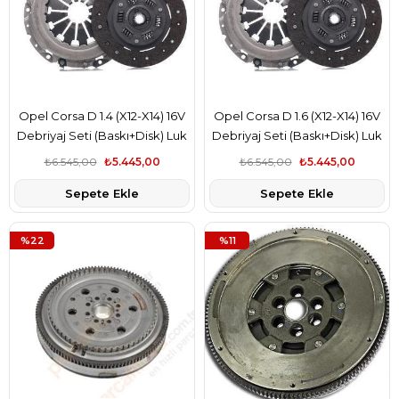
Opel Corsa D 1.4 (X12-X14) 16V
Opel Corsa D 1.6 (X12-X14) 16V
Debriyaj Seti (Baskı+Disk) Luk
Debriyaj Seti (Baskı+Disk) Luk
Marka 1606237
Marka 1606237
₺6.545,00
₺5.445,00
₺6.545,00
₺5.445,00
Sepete Ekle
Sepete Ekle
%22
%11