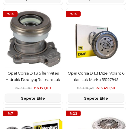
%14
%14
Opel Corsa D 1.3 5 İleri Vites
Opel Corsa D 1.3 Dizel Volant 6
Hidrolik Debriyaj Rulmanı Luk
ileri Luk Marka 55227945
Marka 5679333
₺7.150,00
₺6.171,00
₺15.696,49
₺13.491,50
Sepete Ekle
Sepete Ekle
%7
%22