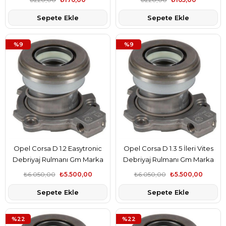
Sepete Ekle
Sepete Ekle
%9
%9
Opel Corsa D 1.2 Easytronic
Opel Corsa D 1.3 5 İleri Vites
Debriyaj Rulmanı Gm Marka
Debriyaj Rulmanı Gm Marka
5679333
5679333
₺6.050,00
₺5.500,00
₺6.050,00
₺5.500,00
Sepete Ekle
Sepete Ekle
%22
%22