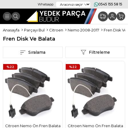
0545 155 58 15
Whatsapp
Anasayfa
Parçayı Bul
Citroen
Nemo 2008-2017
Fren Disk Ve
Fren Disk Ve Balata
Sıralama
Filtreleme
%22
%22
Citroen Nemo Ön Fren Balata
Citroen Nemo Ön Fren Balata