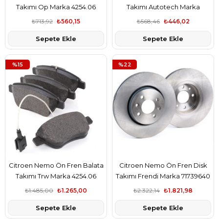
Takımı Op Marka 4254.06
Takımı Autotech Marka
4254.06
₺713,92
₺560,15
₺568,46
₺446,02
Sepete Ekle
Sepete Ekle
%15
%22
Citroen Nemo Ön Fren Balata
Citroen Nemo Ön Fren Disk
Takımı Trw Marka 4254.06
Takımı Frendi Marka 71739640
₺1.485,00
₺1.265,00
₺2.322,14
₺1.821,98
Sepete Ekle
Sepete Ekle