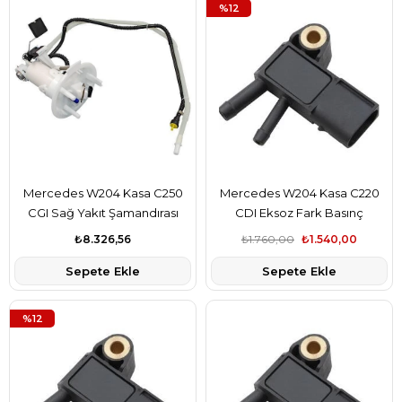
%12
Mercedes W204 Kasa C250
Mercedes W204 Kasa C220
CGI Sağ Yakıt Şamandırası
CDI Eksoz Fark Basınç
Filtreli Bosch Marka
Sensörü Pierburg Marka
₺8.326,56
₺1.760,00
₺1.540,00
A2124701394
A6429050100
Sepete Ekle
Sepete Ekle
%12