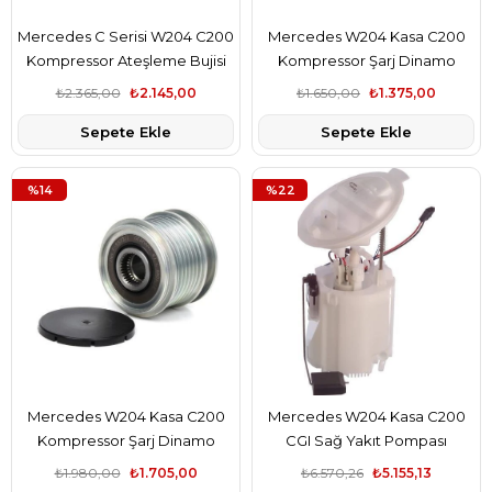
Mercedes C Serisi W204 C200
Mercedes W204 Kasa C200
Kompressor Ateşleme Bujisi
Kompressor Şarj Dinamo
Takım 4-Adet Ngk Marka
Kasnağı Valeo Marka
₺2.365,00
₺2.145,00
₺1.650,00
₺1.375,00
A0041595803
A2711550215
Sepete Ekle
Sepete Ekle
%14
%22
Mercedes W204 Kasa C200
Mercedes W204 Kasa C200
Kompressor Şarj Dinamo
CGI Sağ Yakıt Pompası
Kasnağı İna Marka A2711550215
Şamandıralı Hella Marka
₺1.980,00
₺1.705,00
₺6.570,26
₺5.155,13
A2044700294