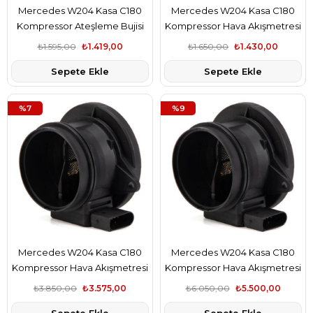
Mercedes W204 Kasa C180
Mercedes W204 Kasa C180
Kompressor Ateşleme Bujisi
Kompressor Hava Akışmetresi
LPG Uyumlu Bosch Marka
Bsg Marka A2710940248
₺1.595,00
₺1.419,00
₺1.650,00
₺1.430,00
A0041595803
Sepete Ekle
Sepete Ekle
%7
%9
Mercedes W204 Kasa C180
Mercedes W204 Kasa C180
Kompressor Hava Akışmetresi
Kompressor Hava Akışmetresi
Hella Marka A2710940248
Pierburg Marka A2710940248
₺3.850,00
₺3.575,00
₺6.050,00
₺5.500,00