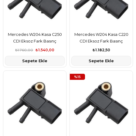
Mercedes W204 Kasa C250
Mercedes W204 Kasa C220
CDI Eksoz Fark Basınç
CDI Eksoz Fark Basınç
Sensörü Pierburg Marka
Sensörü Bosch Marka
₺1.760,00
₺1.540,00
₺1.182,50
A6429050100
A6429050100
Sepete Ekle
Sepete Ekle
%15