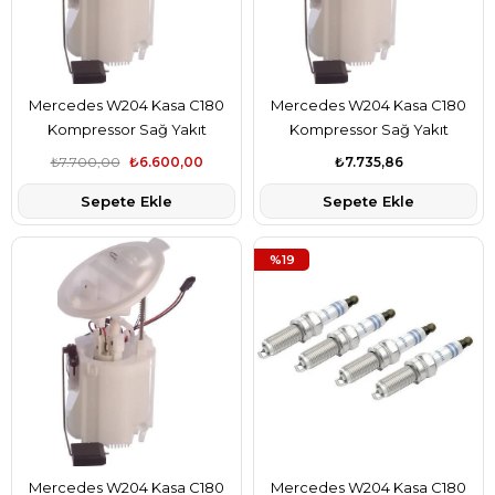
Mercedes W204 Kasa C180
Mercedes W204 Kasa C180
Kompressor Sağ Yakıt
Kompressor Sağ Yakıt
Pompası Şamandıralı Pierburg
Pompası Şamandıralı Bosch
₺7.700,00
₺6.600,00
₺7.735,86
Marka A2044700294
Marka A2044700294
Sepete Ekle
Sepete Ekle
%19
Mercedes W204 Kasa C180
Mercedes W204 Kasa C180