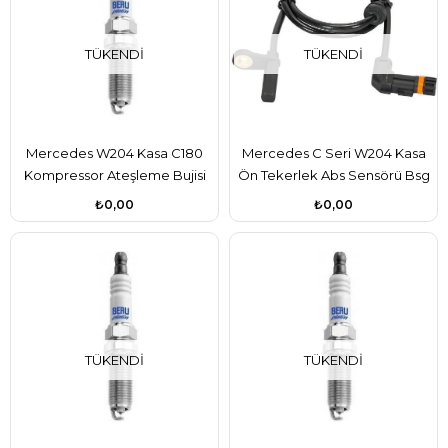
TÜKENDI
TÜKENDI
Mercedes W204 Kasa C180
Mercedes C Seri W204 Kasa
Kompressor Ateşleme Bujisi
Ön Tekerlek Abs Sensörü Bsg
Beru Marka A0041595803
Marka A2045400117
₺0,00
₺0,00
TÜKENDI
TÜKENDI