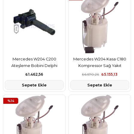
Mercedes W204 C200
Mercedes W204 Kasa C180
Ateşleme Bobini Delphi
Kompressor Sağ Yakıt
Marka A0001502580
Pompası Şamandıralı Hella
₺1.462,56
₺6.570,26
₺5.155,13
Marka A2044700294
Sepete Ekle
Sepete Ekle
%14