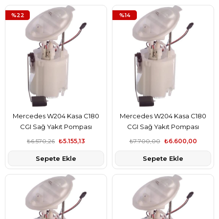
%22
%14
Mercedes W204 Kasa C180
Mercedes W204 Kasa C180
CGI Sağ Yakıt Pompası
CGI Sağ Yakıt Pompası
Şamandıralı Hella Marka
Şamandıralı Pierburg Marka
₺6.570,26
₺5.155,13
₺7.700,00
₺6.600,00
A2044700294
A2044700294
Sepete Ekle
Sepete Ekle