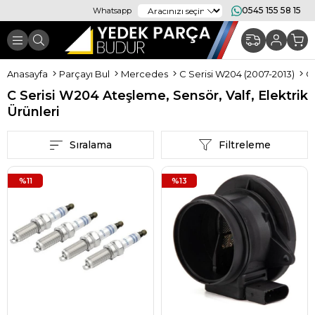
0545 155 58 15
Whatsapp
Anasayfa
Parçayı Bul
Mercedes
C Serisi W204 (2007-2013)
C Serisi W204 Ateşleme, Sensör, Valf, Elektrik
Ürünleri
Sıralama
Filtreleme
%11
%13