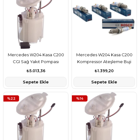
Mercedes W204 Kasa C200
Mercedes W204 Kasa C200
CGI Sağ Yakıt Pompası
Kompressor Ateşleme Buji
Şamandıralı Delphi Marka
Takımı Bosch Marka
₺5.013,36
₺1.399,20
A2044700294
A0041591303
Sepete Ekle
Sepete Ekle
%22
%14