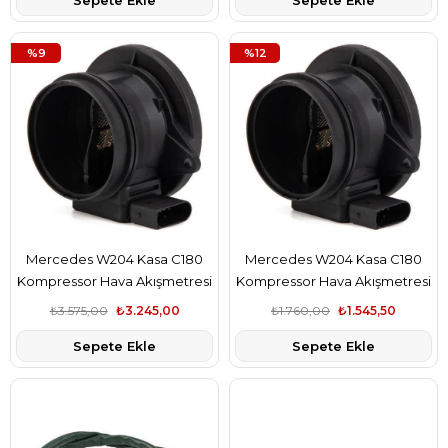
Sepete Ekle
Sepete Ekle
%9
%12
Mercedes W204 Kasa C180
Mercedes W204 Kasa C180
Kompressor Hava Akışmetresi
Kompressor Hava Akışmetresi
Marelli Marka A2710940248
İthal Marka A2710940248
₺3.575,00
₺3.245,00
₺1.760,00
₺1.545,50
Sepete Ekle
Sepete Ekle