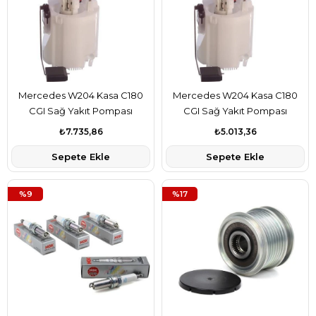
Mercedes W204 Kasa C180
Mercedes W204 Kasa C180
CGI Sağ Yakıt Pompası
CGI Sağ Yakıt Pompası
Şamandıralı Bosch Marka
Şamandıralı Delphi Marka
₺7.735,86
₺5.013,36
A2044700294
A2044700294
Sepete Ekle
Sepete Ekle
%9
%17