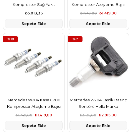
Kompressor Sağ Yakıt
Kompressor Ateşleme Bujisi
Pompası Şamandıralı Delphi
Bosch Marka A0041595803
₺5.013,36
₺1.749,00
₺1.419,00
Marka A2044700294
Sepete Ekle
Sepete Ekle
%19
%7
Mercedes W204 Kasa C200
Mercedes W204 Lastik Basınç
Kompressor Ateşleme Bujisi
Sensörü Hella Marka
Bosch Marka A0041595803
A0009050030
₺1.749,00
₺1.419,00
₺3.135,00
₺2.915,00
Sepete Ekle
Sepete Ekle