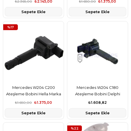
₺2.365,00
₺2.145,00
₺1.650,00
₺1.375,00
A0041595803
Sepete Ekle
Sepete Ekle
%17
Mercedes W204 C200
Mercedes W204 C180
Ateşleme Bobini Hella Marka
Ateşleme Bobini Delphi
A0001502580
Marka A0001502580
₺1.650,00
₺1.375,00
₺1.608,82
Sepete Ekle
Sepete Ekle
%22