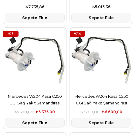
Şamandıralı Bosch Marka
Şamandıralı Delphi Marka
₺7.735,86
₺5.013,36
A2044700294
A2044700294
Sepete Ekle
Sepete Ekle
%3
%14
Mercedes W204 Kasa C250
Mercedes W204 Kasa C250
CGI Sağ Yakıt Şamandırası
CGI Sağ Yakıt Şamandırası
Filtreli Hella Marka
Filtreli Pierburg Marka
₺5.500,00
₺5.335,00
₺7.700,00
₺6.600,00
A2124701394
A2124701394
Sepete Ekle
Sepete Ekle