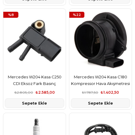
%8
%22
Mercedes W204 Kasa C250
Mercedes W204 Kasa C180
CDI Eksoz Fark Basınç
Kompressor Hava Akışmetresi
Sensörü Hella Marka
Wenderparts Marka
₺2.805,00
₺2.585,00
₺1.787,50
₺1.402,50
A6429050100
A2710940248
Sepete Ekle
Sepete Ekle