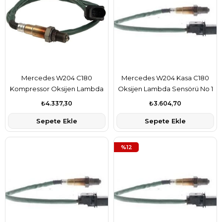
Mercedes W204 C180
Mercedes W204 Kasa C180
Kompressor Oksijen Lambda
Oksijen Lambda Sensörü No 1
Sensörü Ön No 1 Bosch Marka
Bosch Marka A0085423018
₺4.337,30
₺3.604,70
A0045428618
Sepete Ekle
Sepete Ekle
%12