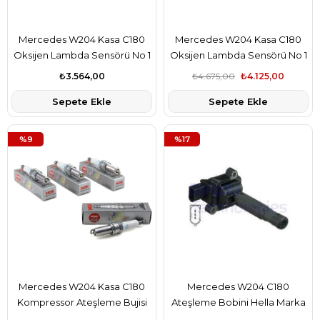
Mercedes W204 Kasa C180
Mercedes W204 Kasa C180
Oksijen Lambda Sensörü No 1
Oksijen Lambda Sensörü No 1
Delphi Marka A0085423018
Ngk Marka A0085423018
₺3.564,00
₺4.675,00
₺4.125,00
Sepete Ekle
Sepete Ekle
%9
%17
Mercedes W204 Kasa C180
Mercedes W204 C180
Kompressor Ateşleme Bujisi
Ateşleme Bobini Hella Marka
Takım 4-Adet Ngk Marka
A0001502580