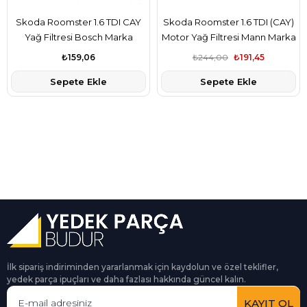
Skoda Roomster 1.6 TDI CAY
Skoda Roomster 1.6 TDI (CAY)
Yağ Filtresi Bosch Marka
Motor Yağ Filtresi Mann Marka
03L115562
03L115466
₺159,06
₺244,00
₺191,45
Sepete Ekle
Sepete Ekle
İlk sipariş indiriminden yararlanmak için kaydolun ve özel teklifler,
yedek parça ipuçları ve daha fazlası hakkında güncel kalın.
KAYIT OL