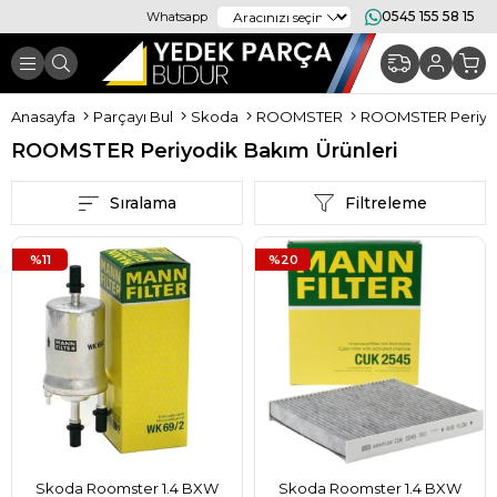
0545 155 58 15
Whatsapp
Anasayfa
Parçayı Bul
Skoda
ROOMSTER
ROOMSTER Periyod
ROOMSTER Periyodik Bakım Ürünleri
Sıralama
Filtreleme
%11
%20
Skoda Roomster 1.4 BXW
Skoda Roomster 1.4 BXW