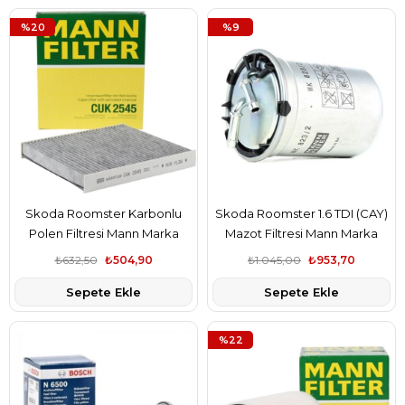
%20
%9
Skoda Roomster Karbonlu
Skoda Roomster 1.6 TDI (CAY)
Polen Filtresi Mann Marka
Mazot Filtresi Mann Marka
4638300018
6Q0127400F
₺632,50
₺504,90
₺1.045,00
₺953,70
Sepete Ekle
Sepete Ekle
%22