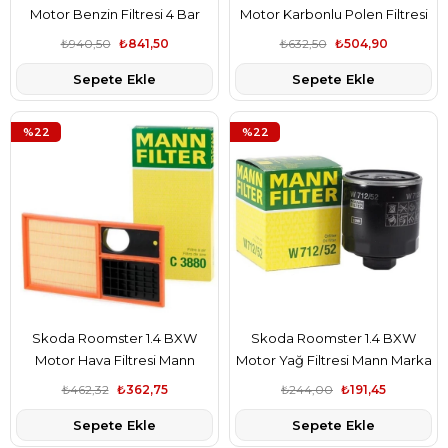
Motor Benzin Filtresi 4 Bar
Motor Karbonlu Polen Filtresi
Mann Marka 6Q0201051A
Mann Marka 4638300018
₺940,50
₺841,50
₺632,50
₺504,90
Sepete Ekle
Sepete Ekle
%22
%22
Skoda Roomster 1.4 BXW
Skoda Roomster 1.4 BXW
Motor Hava Filtresi Mann
Motor Yağ Filtresi Mann Marka
Marka 036129620H
030115561AA
₺462,32
₺362,75
₺244,00
₺191,45
Sepete Ekle
Sepete Ekle