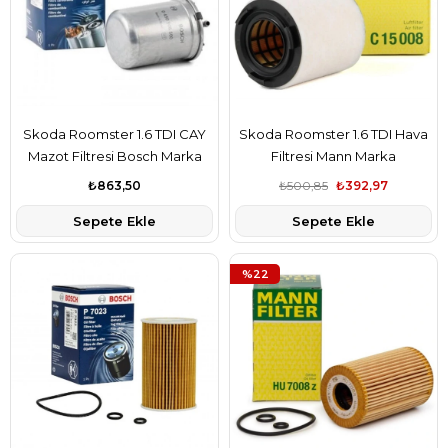
Skoda Roomster 1.6 TDI CAY
Skoda Roomster 1.6 TDI Hava
Mazot Filtresi Bosch Marka
Filtresi Mann Marka
6Q0127401F
6R0129620A
₺863,50
₺500,85
₺392,97
Sepete Ekle
Sepete Ekle
%22