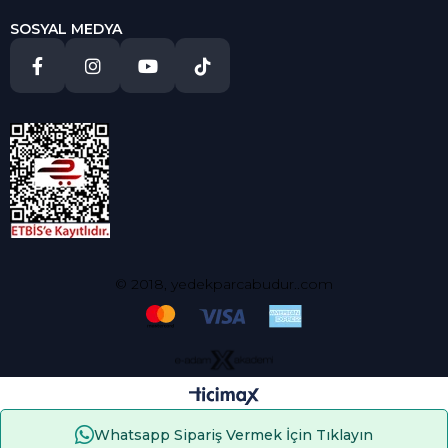
SOSYAL MEDYA
© 2018, yedekparcabudur..com
Whatsapp Sipariş Vermek İçin Tıklayın
Çerez Kullanımı