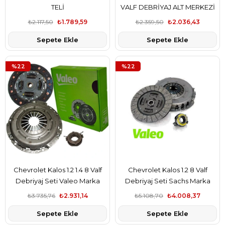
TELİ
VALF DEBRİYAJ ALT MERKEZİ
₺2.117,50
₺1.789,59
₺2.359,50
₺2.036,43
Sepete Ekle
Sepete Ekle
%22
%22
Chevrolet Kalos 1.2 1.4 8 Valf
Chevrolet Kalos 1.2 8 Valf
Debriyaj Seti Valeo Marka
Debriyaj Seti Sachs Marka
₺3.735,76
₺2.931,14
₺5.108,70
₺4.008,37
Sepete Ekle
Sepete Ekle