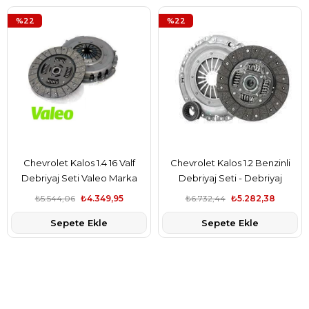
%22
%22
Chevrolet Kalos 1.4 16 Valf
Chevrolet Kalos 1.2 Benzinli
Debriyaj Seti Valeo Marka
Debriyaj Seti - Debriyaj
Rulmanı Takım Valeo Marka
₺5.544,06
₺4.349,95
₺6.732,44
₺5.282,38
96343030
Sepete Ekle
Sepete Ekle