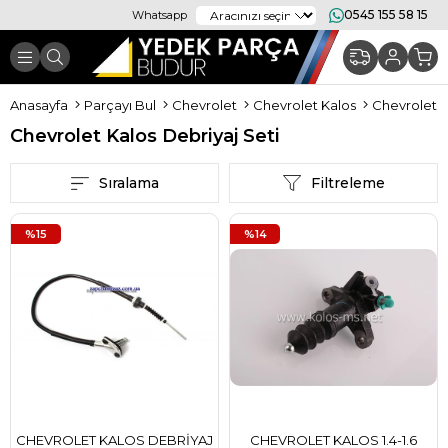
0545 155 58 15
Whatsapp
Anasayfa
Parçayı Bul
Chevrolet
Chevrolet Kalos
Chevrolet K
Chevrolet Kalos Debriyaj Seti
Sıralama
Filtreleme
%15
%14
CHEVROLET KALOS DEBRİYAJ
CHEVROLET KALOS 1.4-1.6