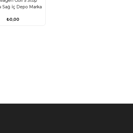
wagen Golf 5 Stop
 Sağ İç Depo Marka
1K6945094E
₺0,00