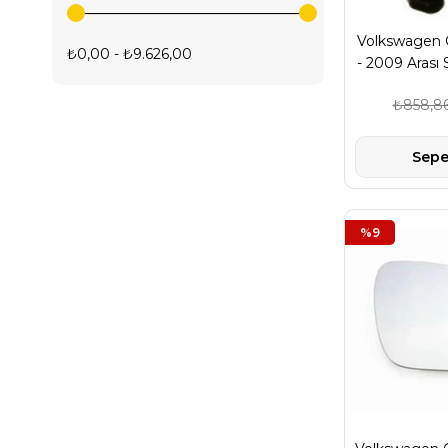
Volkswagen G
₺0,00 - ₺9.626,00
- 2009 Arası 
Marka 1
₺858,8
Sepe
%9