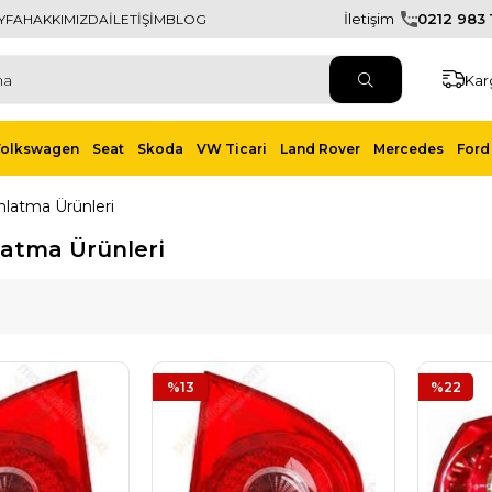
İletişim
0212 983 1
YFA
HAKKIMIZDA
İLETİŞİM
BLOG
Kar
Volkswagen
Seat
Skoda
VW Ticari
Land Rover
Mercedes
Ford 
nlatma Ürünleri
latma Ürünleri
%13
%22