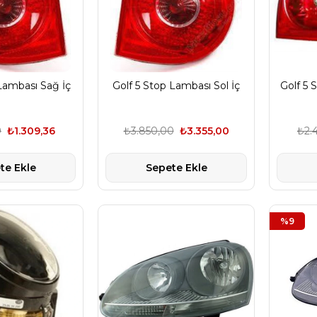
Lambası Sağ İç
Golf 5 Stop Lambası Sol İç
Golf 5 
9
₺1.309,36
₺3.850,00
₺3.355,00
₺2.
te Ekle
Sepete Ekle
%9