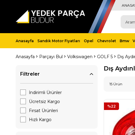
ANASA
Anasayfa
Sandık Motor Fiyatları
Opel
Chevrolet
Bmw
Anasayfa
Parçayı Bul
Volkswagen
GOLF 5
Dış Aydı
Dış Aydın
Filtreler
15 Ürün
İndirimli Ürünler
Ücretsiz Kargo
%22
Fırsat Ürünleri
Hızlı Kargo