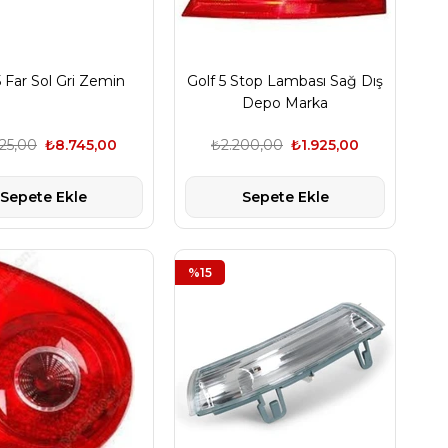
5 Far Sol Gri Zemin
Golf 5 Stop Lambası Sağ Dış
Depo Marka
25,00
₺8.745,00
₺2.200,00
₺1.925,00
Sepete Ekle
Sepete Ekle
%15