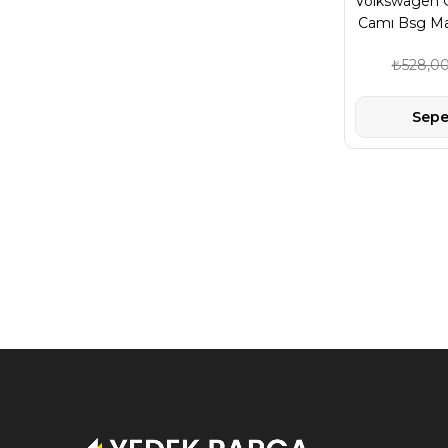
Volkswagen G
Camı Bsg Ma
₺528,0
Sepe