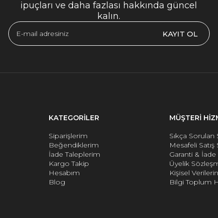
ipuçları ve daha fazlası hakkında güncel
kalın.
KAYIT OL
KATEGORİLER
MÜŞTERİ HİZ
Siparişlerim
Sıkça Sorulan 
Beğendiklerim
Mesafeli Satış
İade Taleplerim
Garanti & İad
Kargo Takip
Üyelik Sözleş
Hesabım
Kişisel Verile
Blog
Bilgi Toplum H