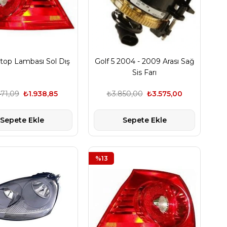
Stop Lambası Sol Dış
Golf 5 2004 - 2009 Arası Sağ
Sis Farı
471,09
₺1.938,85
₺3.850,00
₺3.575,00
Sepete Ekle
Sepete Ekle
%13