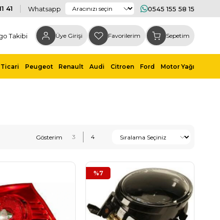
1 41
Whatsapp
0545 155 58 15
go Takibi
Üye Girişi
Favorilerim
Sepetim
Ticari
Peugeot
Renault
Audi
Citroen
Ford
Motor Yağı
%7