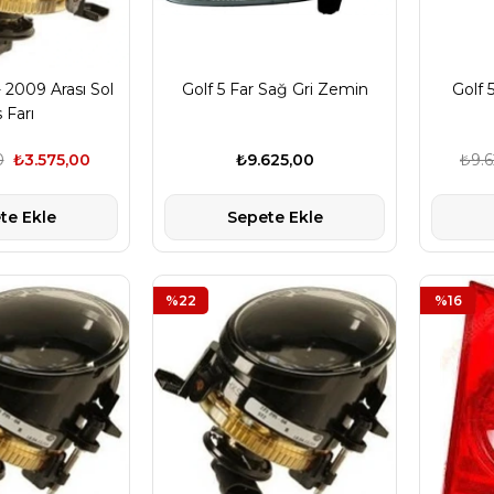
- 2009 Arası Sol
Golf 5 Far Sağ Gri Zemin
Golf 
s Farı
0
₺3.575,00
₺9.625,00
₺9.6
te Ekle
Sepete Ekle
%22
%16