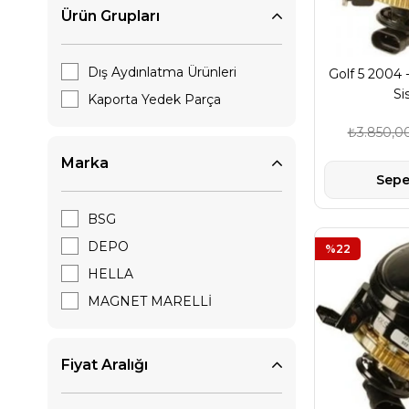
Ürün Grupları
Kaporta Yedek Parça
Sensör,Valf Ve Elektrik Ürünleri
Dış Aydınlatma Ürünleri
Golf 5 2004 
Si
Kaporta Yedek Parça
₺3.850,0
Marka
Sepe
BSG
DEPO
%22
HELLA
MAGNET MARELLİ
Fiyat Aralığı