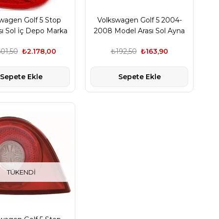
wagen Golf 5 Stop
Volkswagen Golf 5 2004-
ı Sol İç Depo Marka
2008 Model Arası Sol Ayna
1K6945094E
Sinyali Bsg Marka
601,50
₺2.178,00
₺192,50
₺163,90
1K0949102
Sepete Ekle
Sepete Ekle
TÜKENDI