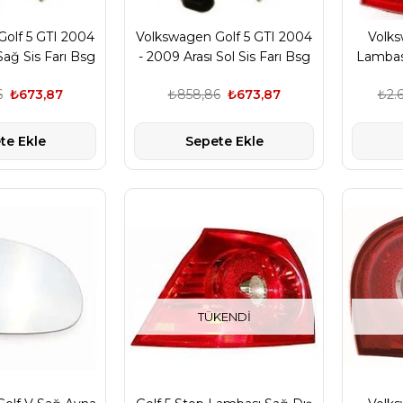
olf 5 GTI 2004
Volkswagen Golf 5 GTI 2004
Volks
Sağ Sis Farı Bsg
- 2009 Arası Sol Sis Farı Bsg
Lambas
T0941700D
Marka 1T0941700D
6
₺673,87
₺858,86
₺673,87
₺2.
te Ekle
Sepete Ekle
TÜKENDI