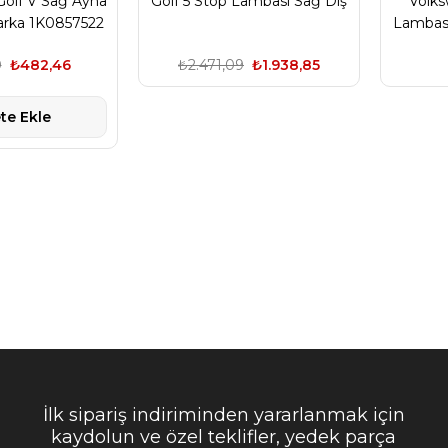
olf V Sağ Ayna
Golf 5 Stop Lambası Sağ Dış
Volks
rka 1K0857522
Lambası
0
₺482,46
₺2.471,09
₺1.938,85
te Ekle
İlk sipariş indiriminden yararlanmak için
kaydolun ve özel teklifler, yedek parça