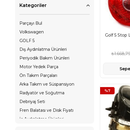
Kategoriler
Parçayı Bul
Volkswagen
Golf 5 Stop 
GOLF 5
Dış Aydınlatma Ürünleri
₺1.668,7
Periyodik Bakım Ürünleri
Motor Yedek Parça
Sepe
Ön Takım Parçaları
Arka Takım ve Süspansiyon
%7
Radyatör ve Soğutma
Debriyaj Seti
Fren Balatası ve Disk Fiyatı
İç Aydınlatma Ürünleri
İç Trim Yedek Parça