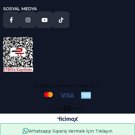
SOSYAL MEDYA
© 2018, yedekparcabudur..com
Whatsapp Sipariş Vermek İçin Tıklayın
Çerez Kullanımı