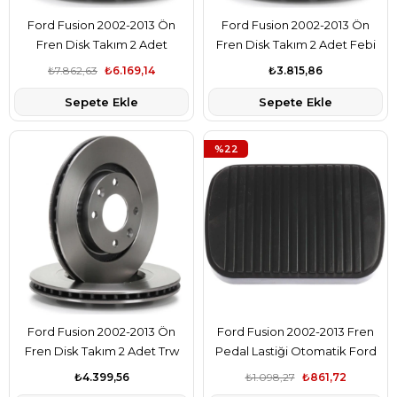
Ford Fusion 2002-2013 Ön
Ford Fusion 2002-2013 Ön
Fren Disk Takım 2 Adet
Fren Disk Takım 2 Adet Febi
Eurorepar Marka 8V511125AD
Marka 8V511125AD
₺7.862,63
₺6.169,14
₺3.815,86
Sepete Ekle
Sepete Ekle
%22
Ford Fusion 2002-2013 Ön
Ford Fusion 2002-2013 Fren
Fren Disk Takım 2 Adet Trw
Pedal Lastiği Otomatik Ford
Marka 8V511125AD
Orjinal Marka 2S612457B1A
₺4.399,56
₺1.098,27
₺861,72