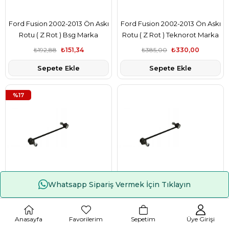
Ford Fusion 2002-2013 Ön Askı
Ford Fusion 2002-2013 Ön Askı
Rotu ( Z Rot ) Bsg Marka
Rotu ( Z Rot ) Teknorot Marka
2S613B438AE
2S613B438AE
₺192,88
₺151,34
₺385,00
₺330,00
Sepete Ekle
Sepete Ekle
%17
Whatsapp Sipariş Vermek İçin Tıklayın
Çerez Kullanımı
Ford Fusion 2002-2013 Ön Askı
Ford Fusion 2002-2013 Ön Askı
Rotu ( Z Rot ) Febi Marka
Rotu ( Z Rot ) Lemforder
Anasayfa
Favorilerim
Sepetim
Üye Girişi
2S613B438AE
Marka 2S613B438AE
₺632,50
₺522,50
₺954,36