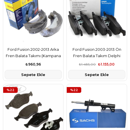
Ford Fusion 2002-2013 Arka
Ford Fusion 2003-2013 Ön
Fren Balata Takımı (Kampana
Fren Balata Takım Delphi
Tip) Bosch Marka 2S6J2200BA
Marka MEYS6J2K021DF
₺960,96
₺1.485,00
₺1.155,00
Sepete Ekle
Sepete Ekle
%22
%22