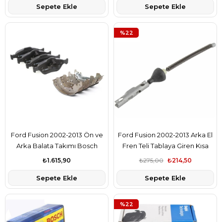
Sepete Ekle
Sepete Ekle
%22
Ford Fusion 2002-2013 Ön ve
Ford Fusion 2002-2013 Arka El
Arka Balata Takımı Bosch
Fren Teli Tablaya Giren Kısa
Marka MEYS6J2K021DF-
Cavo Marka 98AG2A635AG
₺1.615,90
₺275,00
₺214,50
2S6J2200BA
Sepete Ekle
Sepete Ekle
%22