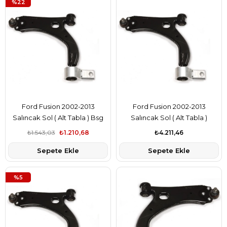
%22
Ford Fusion 2002-2013
Ford Fusion 2002-2013
Salıncak Sol ( Alt Tabla ) Bsg
Salıncak Sol ( Alt Tabla )
Marka 2S613051DA
Lemforder Marka 2S613051DA
₺1.543,03
₺1.210,68
₺4.211,46
Sepete Ekle
Sepete Ekle
%5