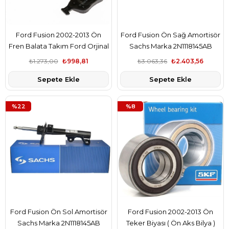
Ford Fusion 2002-2013 Ön
Ford Fusion Ön Sağ Amortisör
Fren Balata Takım Ford Orjinal
Sachs Marka 2N1118145AB
Marka MEYS6J2K021DF
₺1.273,00
₺998,81
₺3.063,36
₺2.403,56
Sepete Ekle
Sepete Ekle
%22
%8
Ford Fusion Ön Sol Amortisör
Ford Fusion 2002-2013 Ön
Sachs Marka 2N1118145AB
Teker Biyası ( Ön Aks Bilya )