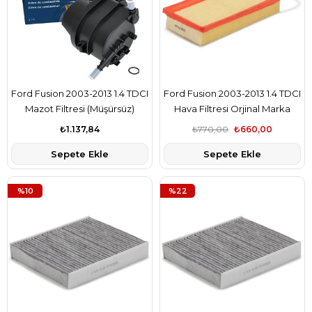
Ford Fusion 2003-2013 1.4 TDCI
Ford Fusion 2003-2013 1.4 TDCI
Mazot Filtresi (Müşürsüz)
Hava Filtresi Orjinal Marka
Bosch Marka 2S6Q9155BA
T167653
₺1.137,84
₺770,00
₺660,00
Sepete Ekle
Sepete Ekle
%10
%22