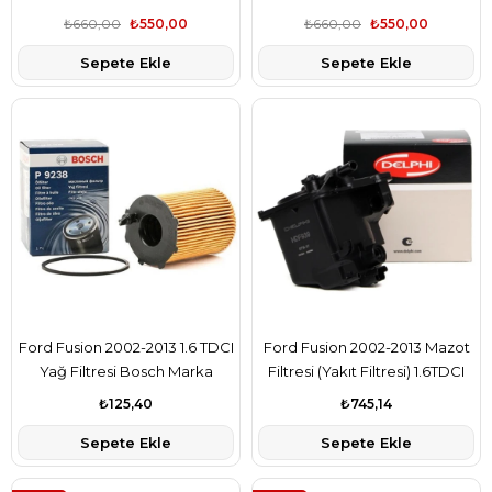
Marka 1729854
Marka 1729854
₺660,00
₺550,00
₺660,00
₺550,00
Sepete Ekle
Sepete Ekle
Ford Fusion 2002-2013 1.6 TDCI
Ford Fusion 2002-2013 Mazot
Yağ Filtresi Bosch Marka
Filtresi (Yakıt Filtresi) 1.6TDCI
2S6Q6714AB
Delphi Marka 3M5Q9155CB
₺125,40
₺745,14
Sepete Ekle
Sepete Ekle