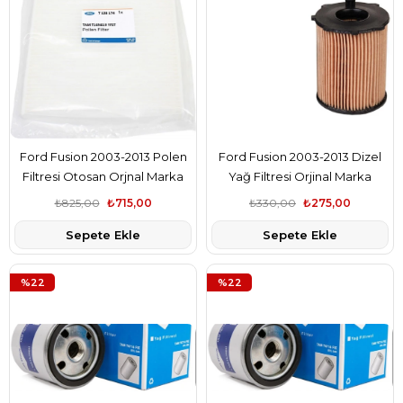
Ford Fusion 2003-2013 Polen
Ford Fusion 2003-2013 Dizel
Filtresi Otosan Orjnal Marka
Yağ Filtresi Orjinal Marka
T128174
2S6Q6714AB
₺825,00
₺715,00
₺330,00
₺275,00
Sepete Ekle
Sepete Ekle
%22
%22