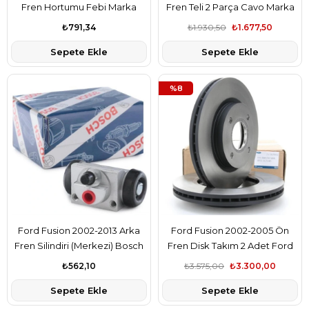
Fren Hortumu Febi Marka
Fren Teli 2 Parça Cavo Marka
2N112078AC
6N112A603AB
₺791,34
₺1.930,50
₺1.677,50
Sepete Ekle
Sepete Ekle
%8
Ford Fusion 2002-2013 Arka
Ford Fusion 2002-2005 Ön
Fren Silindiri (Merkezi) Bosch
Fren Disk Takım 2 Adet Ford
Marka 2S612261AB
Orjinal Marka 98AX1125B1F
₺562,10
₺3.575,00
₺3.300,00
Sepete Ekle
Sepete Ekle