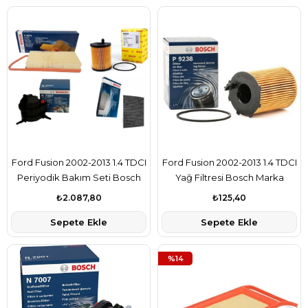
Ford Fusion 2002-2013 1.4 TDCI
Ford Fusion 2002-2013 1.4 TDCI
Periyodik Bakım Seti Bosch
Yağ Filtresi Bosch Marka
Marka 2S6Q9601A1A-
2S6Q6714AB
₺2.087,80
₺125,40
2S6Q6714AB-2S6Q9155BA-
Sepete Ekle
Sepete Ekle
ME2S6H16N619AA
%14