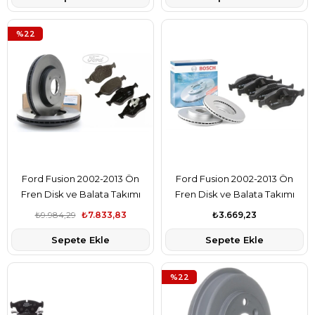
%22
Ford Fusion 2002-2013 Ön
Ford Fusion 2002-2013 Ön
Fren Disk ve Balata Takımı
Fren Disk ve Balata Takımı
Ford Orjinal Marka
Bosch Marka
₺9.984,29
₺7.833,83
₺3.669,23
8V511125AD-MEYS6J2K021DF
MEYS6J2K021DF-8V511125AD
Sepete Ekle
Sepete Ekle
%22