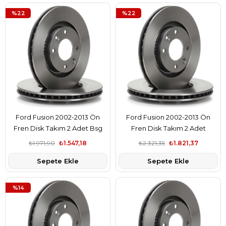
%22
%22
Ford Fusion 2002-2013 Ön
Ford Fusion 2002-2013 Ön
Fren Disk Takım 2 Adet Bsg
Fren Disk Takım 2 Adet
Marka 8V511125AD
GoodYear Marka 8V511125AD
₺1.971,90
₺1.547,18
₺2.321,35
₺1.821,37
Sepete Ekle
Sepete Ekle
%14