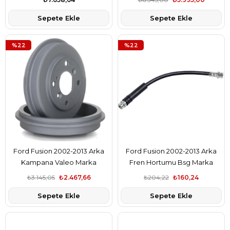
Sepete Ekle
Sepete Ekle
%22
%22
Ford Fusion 2002-2013 Arka
Ford Fusion 2002-2013 Arka
Kampana Valeo Marka
Fren Hortumu Bsg Marka
7S611113AA
2S612282AF
₺3.145,05
₺2.467,66
₺204,22
₺160,24
Sepete Ekle
Sepete Ekle