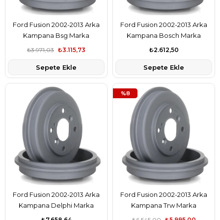
Ford Fusion 2002-2013 Arka
Ford Fusion 2002-2013 Arka
Kampana Bsg Marka
Kampana Bosch Marka
7S611113AA
7S611113AA
₺3.971,03
₺3.115,73
₺2.612,50
Sepete Ekle
Sepete Ekle
%8
Ford Fusion 2002-2013 Arka
Ford Fusion 2002-2013 Arka
Kampana Delphi Marka
Kampana Trw Marka
7S611113AA
7S611113AA
₺7.658,64
₺6.545,00
₺5.995,00