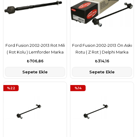
Ford Fusion 2002-2013 Rot Mili
Ford Fusion 2002-2013 Ön Askı
( Rot Kolu ) Lemforder Marka
Rotu ( Z Rot ) Delphi Marka
2S6C3280KB
2S613B438AE
₺706,86
₺314,16
Sepete Ekle
Sepete Ekle
%22
%14