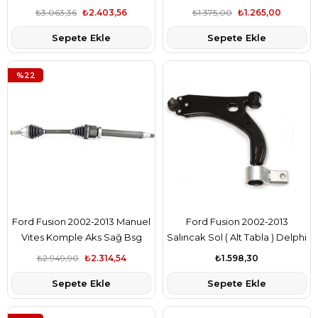
Skf Marka 8V511215AB
₺3.063,36
₺2.403,56
₺1.375,00
₺1.265,00
Sepete Ekle
Sepete Ekle
%22
Ford Fusion 2002-2013 Manuel
Ford Fusion 2002-2013
Vites Komple Aks Sağ Bsg
Salıncak Sol ( Alt Tabla ) Delphi
Marka 2S6W3B436FD
Marka 2S613051DA
₺2.949,90
₺2.314,54
₺1.598,30
Sepete Ekle
Sepete Ekle