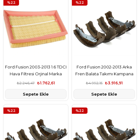
%22
%22
Ford Fusion 2003-2013 1.6 TDCI
Ford Fusion 2002-2013 Arka
Hava Filtresi Orjinal Marka
Fren Balata Takımı Kampana
5S619601A1A
Orjinal Marka 2S6J2200BA
₺2.246,47
₺1.762,61
₺4.992,15
₺3.916,91
Sepete Ekle
Sepete Ekle
%22
%22