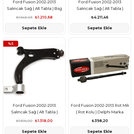
Ford Fusion 2002-2013
Ford Fusion 2002-2013
Salıncak Sağ ( Alt Tabla ) Bsg
Salıncak Sağ ( Alt Tabla )
Marka 2S613051DA
Lemforder Marka 2S613051DA
₺1.543,03
₺1.210,68
₺4.211,46
Sepete Ekle
Sepete Ekle
%5
Ford Fusion 2002-2013
Ford Fusion 2002-2013 Rot Mili
Salıncak Sağ ( Alt Tabla )
( Rot Kolu ) Delphi Marka
Teknorot Marka 2S613051DA
2S6C3280KB
₺1.595,00
₺1.518,00
₺398,20
Sepete Ekle
Sepete Ekle