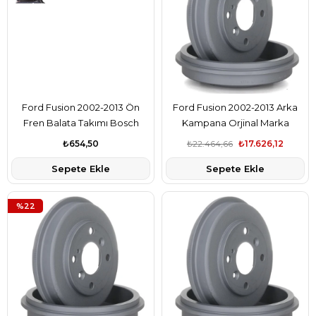
Ford Fusion 2002-2013 Ön
Ford Fusion 2002-2013 Arka
Fren Balata Takımı Bosch
Kampana Orjinal Marka
Marka MEYS6J2K021DF
7S611113AA
₺654,50
₺22.464,66
₺17.626,12
Sepete Ekle
Sepete Ekle
%22