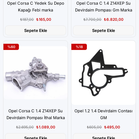
Opel Corsa C Yedek Su Depo
Opel Corsa C 1.4 Z14XEP Su
Kapağı Febi marka
Devirdaim Pompası Gm Marka
₺187,00
₺165,00
₺7.700,00
₺6.820,00
Sepete Ekle
Sepete Ekle
%60
%18
Opel Corsa C 1.4 Z14XEP Su
Opel 1.2 1.4 Devirdaim Contası
Devirdaim Pompası İthal Marka
GM
₺2.695,00
₺1.089,00
₺605,00
₺495,00
Sepete Ekle
Sepete Ekle