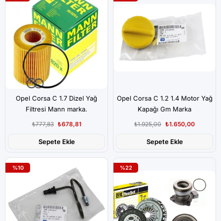
Opel Corsa C 1.7 Dizel Yağ
Opel Corsa C 1.2 1.4 Motor Yağ
Filtresi Mann marka.
Kapağı Gm Marka
₺777,83
₺678,81
₺1.925,00
₺1.650,00
Sepete Ekle
Sepete Ekle
%10
%22