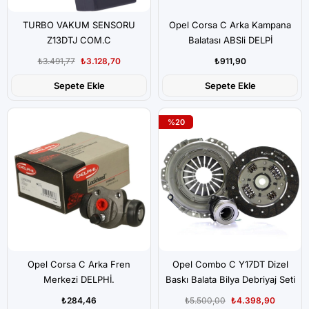
TURBO VAKUM SENSORU
Opel Corsa C Arka Kampana
Z13DTJ COM.C
Balatası ABSli DELPİ
₺3.491,77
₺3.128,70
₺911,90
Sepete Ekle
Sepete Ekle
%20
Opel Corsa C Arka Fren
Opel Combo C Y17DT Dizel
Merkezi DELPHİ.
Baskı Balata Bilya Debriyaj Seti
Luk Marka
₺284,46
₺5.500,00
₺4.398,90