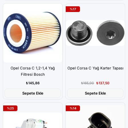
%17
Opel Corsa C 1,2-1,4 Yağ
Opel Corsa C Yağ Karter Tapası
Filtresi Bosch
₺145,86
₺165,00
₺137,50
Sepete Ekle
Sepete Ekle
%25
%14