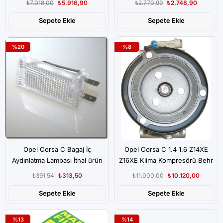
₺7.018,00
₺5.916,90
₺2.770,99
₺2.748,90
Sepete Ekle
Sepete Ekle
%20
%8
Opel Corsa C Bagaj İç
Opel Corsa C 1.4 1.6 Z14XE
Aydınlatma Lambası İthal ürün
Z16XE Klima Kompresörü Behr
Marka
₺391,54
₺313,50
₺11.000,00
₺10.120,00
Sepete Ekle
Sepete Ekle
%13
%14