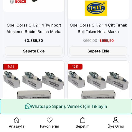
Opel Corsa C 1.2 1.4 Twinport
Opel Corsa C 1.2 1.4 Çift Tırnak
Ateşleme Bobini Bosch Marka
Buji Takım Hella Marka
₺3.385,80
₺660,00
₺555,50
Sepete Ekle
Sepete Ekle
%11
%11
Whatsapp Sipariş Vermek İçin Tıklayın
Çerez Kullanımı
Anasayfa
Favorilerim
Sepetim
Üye Girişi
Opel Corsa C 1.2 1.4 Çift Tırnak
Opel Corsa C 1.2 1.4 Çift Tırnak