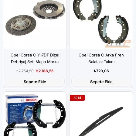
Opel Corsa C Y17DT Dizel
Opel Corsa C Arka Fren
Debriyaj Seti Mapa Marka
Balatası Takım
₺2.254,50
₺2.188,55
₺720,06
Sepete Ekle
Sepete Ekle
%14