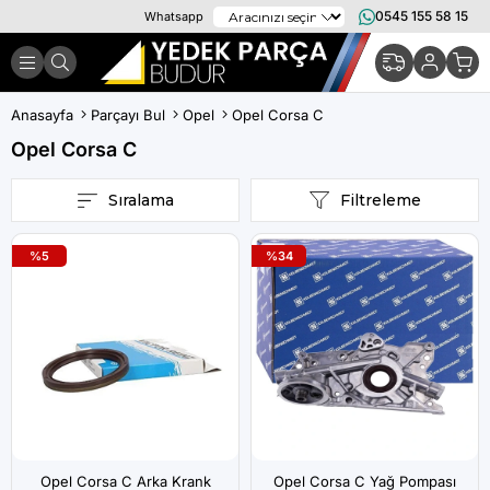
0545 155 58 15
Whatsapp
Anasayfa
Parçayı Bul
Opel
Opel Corsa C
Opel Corsa C
Sıralama
Filtreleme
%5
%34
Opel Corsa C Arka Krank
Opel Corsa C Yağ Pompası