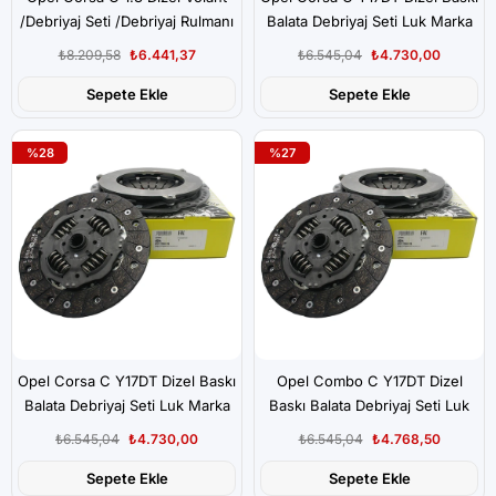
/Debriyaj Seti /Debriyaj Rulmanı
Balata Debriyaj Seti Luk Marka
Seti.Luk Marka
₺8.209,58
₺6.441,37
₺6.545,04
₺4.730,00
Sepete Ekle
Sepete Ekle
%28
%27
Opel Corsa C Y17DT Dizel Baskı
Opel Combo C Y17DT Dizel
Balata Debriyaj Seti Luk Marka
Baskı Balata Debriyaj Seti Luk
Marka
₺6.545,04
₺4.730,00
₺6.545,04
₺4.768,50
Sepete Ekle
Sepete Ekle