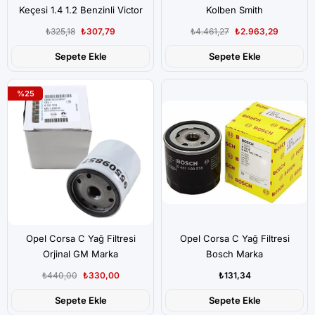
Keçesi 1.4 1.2 Benzinli Victor
Kolben Smith
Reinz,
₺325,18
₺307,79
₺4.461,27
₺2.963,29
Sepete Ekle
Sepete Ekle
%25
Opel Corsa C Yağ Filtresi
Opel Corsa C Yağ Filtresi
Orjinal GM Marka
Bosch Marka
₺440,00
₺330,00
₺131,34
Sepete Ekle
Sepete Ekle