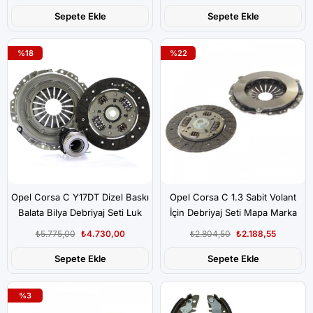
Sepete Ekle
Sepete Ekle
%18
%22
Opel Corsa C Y17DT Dizel Baskı
Opel Corsa C 1.3 Sabit Volant
Balata Bilya Debriyaj Seti Luk
İçin Debriyaj Seti Mapa Marka
Marka
₺5.775,00
₺4.730,00
₺2.804,50
₺2.188,55
Sepete Ekle
Sepete Ekle
%3