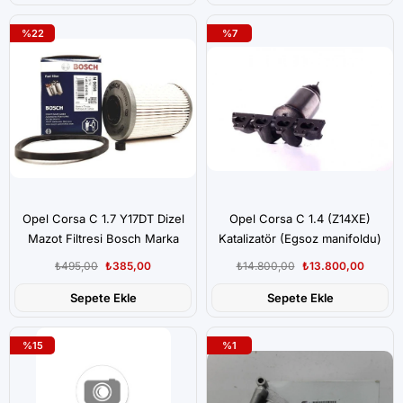
%22
%7
Opel Corsa C 1.7 Y17DT Dizel
Opel Corsa C 1.4 (Z14XE)
Mazot Filtresi Bosch Marka
Katalizatör (Egsoz manifoldu)
İthal Ürün
₺495,00
₺385,00
₺14.800,00
₺13.800,00
Sepete Ekle
Sepete Ekle
%15
%1