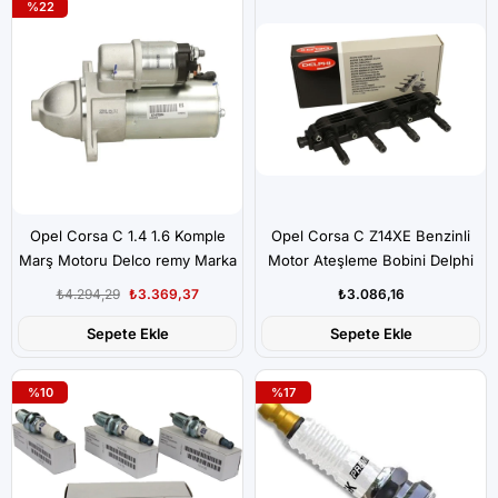
%22
Opel Corsa C 1.4 1.6 Komple
Opel Corsa C Z14XE Benzinli
Marş Motoru Delco remy Marka
Motor Ateşleme Bobini Delphi
Marka
₺4.294,29
₺3.369,37
₺3.086,16
Sepete Ekle
Sepete Ekle
%10
%17