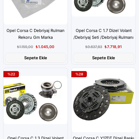
Opel Corsa C Debriyaj Rulman
Opel Corsa C 1.7 Dizel Volant
Rekoru Gm Marka
/Debriyaj Seti /Debriyaj Rulmanı
Seti.Luk Marka
₺1.155,00
₺1.045,00
₺9.837,83
₺7.718,91
Sepete Ekle
Sepete Ekle
%22
%28
Opel Corsa C 1.3 Dizel Volant
Opel Corsa C Y17DT Dizel Baskı