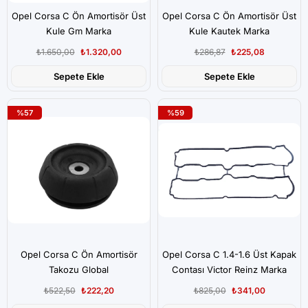
Opel Corsa C Ön Amortisör Üst
Opel Corsa C Ön Amortisör Üst
Kule Gm Marka
Kule Kautek Marka
₺1.650,00
₺1.320,00
₺286,87
₺225,08
Sepete Ekle
Sepete Ekle
%57
%59
Opel Corsa C Ön Amortisör
Opel Corsa C 1.4-1.6 Üst Kapak
Takozu Global
Contası Victor Reinz Marka
₺522,50
₺222,20
₺825,00
₺341,00