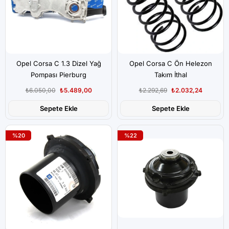
Opel Corsa C 1.3 Dizel Yağ
Opel Corsa C Ön Helezon
Pompası Pierburg
Takım İthal
₺6.050,00
₺5.489,00
₺2.292,69
₺2.032,24
Sepete Ekle
Sepete Ekle
%20
%22