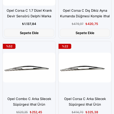
Opel Corsa C 1.7 Dizel Krank
Opel Corsa C Dış Dikiz Ayna
Devir Sensörü Delphi Marka
Kumanda Düğmesi Komple ithal
ürün
₺1.137,84
₺476,97
₺420,75
Sepete Ekle
Sepete Ekle
%52
%22
Opel Combo C Arka Silecek
Opel Corsa C Arka Silecek
Süpürgesi ithal Ürün
Süpürgesi ithal Ürün
₺529,35
₺252,45
₺414,70
₺325,38