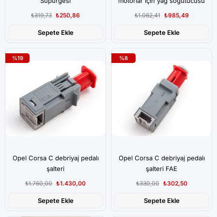
Süpürgesi
motorlar için yağ soğutucusu
₺319,73
₺250,86
₺1.062,41
₺985,49
Sepete Ekle
Sepete Ekle
%19
%8
Opel Corsa C debriyaj pedalı
Opel Corsa C debriyaj pedalı
şalteri
şalteri FAE
₺1.760,00
₺1.430,00
₺330,00
₺302,50
Sepete Ekle
Sepete Ekle