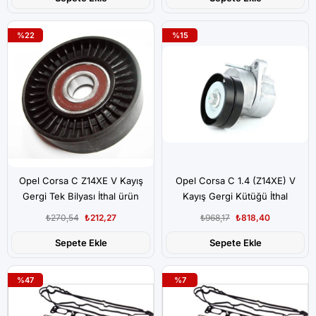
%22
%15
Opel Corsa C Z14XE V Kayış
Opel Corsa C 1.4 (Z14XE) V
Gergi Tek Bilyası İthal ürün
Kayış Gergi Kütüğü İthal
₺270,54
₺212,27
₺968,17
₺818,40
Sepete Ekle
Sepete Ekle
%47
%7