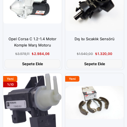
Opel Corsa C 1.2-1.4 Motor
Dış Isı Sıcaklık Sensörü
Komple Marş Motoru
₺3.978,11
₺2.984,06
₺1.540,00
₺1.320,00
Sepete Ekle
Sepete Ekle
Yeni
Yeni
Ürün
%10
Ürün