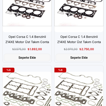
Opel Corsa C 1.4 Benzinli
Opel Corsa C 1.4 Benzinli
Z14XE Motor Üst Takım Conta
Z14XE Motor Üst Takım Conta
Victor Reinz Marka
Elring Marka
₺3.575,00
₺1.892,00
₺2.970,00
₺2.750,00
Sepete Ekle
Sepete Ekle
%6
%8