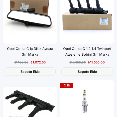
Opel Corsa C İç Dikiz Aynası
Opel Corsa C 1.2 1.4 Twinport
Gm Marka
Ateşleme Bobini Gm Marka
₺1.100,00
₺1.072,50
₺12.650,00
₺11.550,00
Sepete Ekle
Sepete Ekle
%16