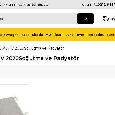
İletişim
0212 983 1
YFA
HAKKIMIZDA
İLETİŞİM
BLOG
Kar
Volkswagen
Seat
Skoda
VW Ticari
Land Rover
Mercedes
Ford 
AVIA IV 2020Soğutma ve Radyatör
IV 2020Soğutma ve Radyatör