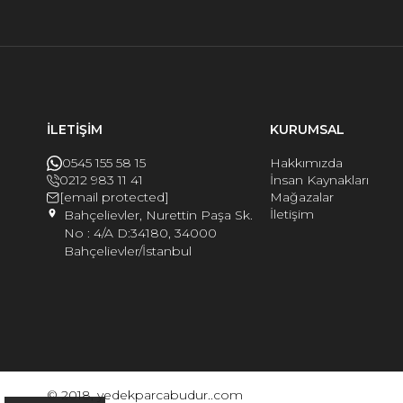
İLETİŞİM
KURUMSAL
0545 155 58 15
Hakkımızda
0212 983 11 41
İnsan Kaynakları
[email protected]
Mağazalar
İletişim
Bahçelievler, Nurettin Paşa Sk.
No : 4/A D:34180, 34000
Bahçelievler/İstanbul
© 2018, yedekparcabudur..com