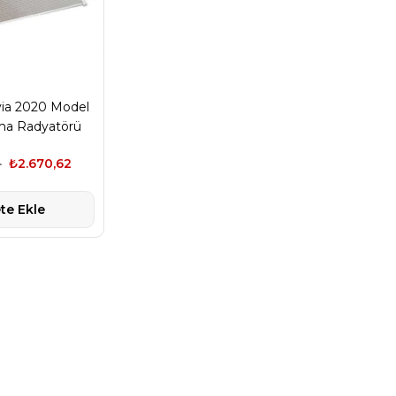
ia 2020 Model
ima Radyatörü
a 5WA816411A
4
₺2.670,62
te Ekle