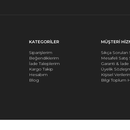
KATEGORİLER
MÜŞTERİ HİZ
Siparişlerim
Sıkça Sorulan 
Beğendiklerim
Mesafeli Satış
İade Taleplerim
Garanti & İad
Kargo Takip
Üyelik Sözleş
Hesabım
Kişisel Verile
Blog
Bilgi Toplum H