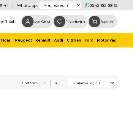
1 41
Whatsapp
0545 155 58 15
go Takibi
Üye Girişi
Favorilerim
Sepetim
Ticari
Peugeot
Renault
Audi
Citroen
Ford
Motor Yağı