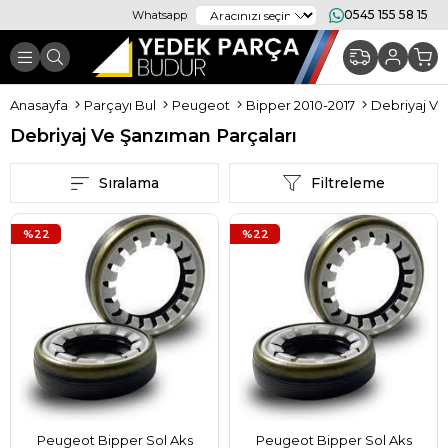
0545 155 58 15
Whatsapp
Anasayfa
Parçayı Bul
Peugeot
Bipper 2010-2017
Debriyaj Ve
Debriyaj Ve Şanzıman Parçaları
Sıralama
Filtreleme
%22
%22
Peugeot Bipper Sol Aks
Peugeot Bipper Sol Aks