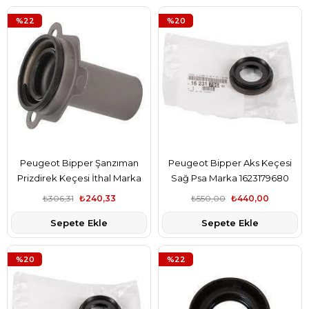
%22
%20
Peugeot Bipper Şanzıman
Peugeot Bipper Aks Keçesi
Prizdirek Keçesi İthal Marka
Sağ Psa Marka 1623179680
2105.38
₺306,31
₺240,33
₺550,00
₺440,00
Sepete Ekle
Sepete Ekle
%20
%22