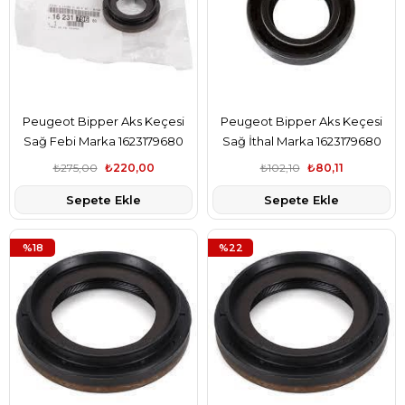
Peugeot Bipper Aks Keçesi
Peugeot Bipper Aks Keçesi
Sağ Febi Marka 1623179680
Sağ İthal Marka 1623179680
₺275,00
₺220,00
₺102,10
₺80,11
Sepete Ekle
Sepete Ekle
%18
%22