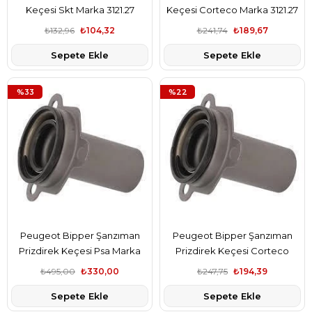
Keçesi Skt Marka 3121.27
Keçesi Corteco Marka 3121.27
₺132,96
₺104,32
₺241,74
₺189,67
Sepete Ekle
Sepete Ekle
%33
%22
Peugeot Bipper Şanzıman
Peugeot Bipper Şanzıman
Prizdirek Keçesi Psa Marka
Prizdirek Keçesi Corteco
2105.38
Marka 2105.38
₺495,00
₺330,00
₺247,75
₺194,39
Sepete Ekle
Sepete Ekle