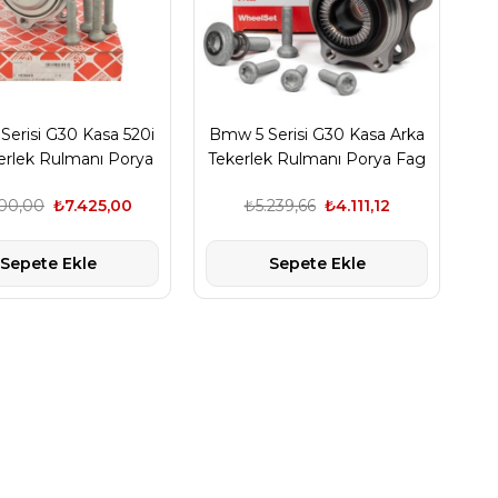
erisi G30 Kasa 520i
Bmw 5 Serisi G30 Kasa Arka
erlek Rulmanı Porya
Tekerlek Rulmanı Porya Fag
Marka 31206866315
Marka 31206871193
00,00
₺7.425,00
₺5.239,66
₺4.111,12
Sepete Ekle
Sepete Ekle