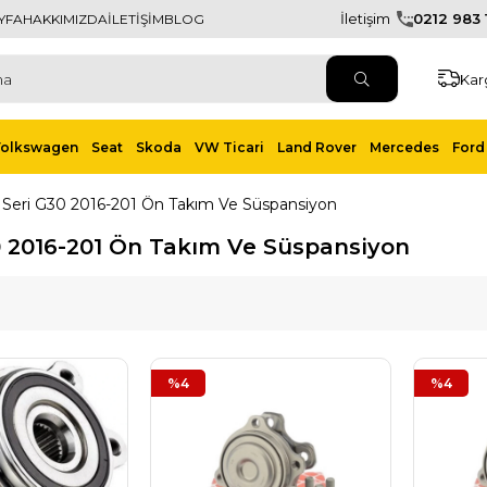
İletişim
0212 983 1
YFA
HAKKIMIZDA
İLETİŞİM
BLOG
Kar
Volkswagen
Seat
Skoda
VW Ticari
Land Rover
Mercedes
Ford 
 Seri G30 2016-201 Ön Takım Ve Süspansiyon
0 2016-201 Ön Takım Ve Süspansiyon
%4
%4