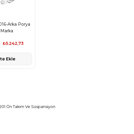
016-Arka Porya
 Marka
2
₺5.242,73
te Ekle
-201 Ön Takım Ve Süspansiyon