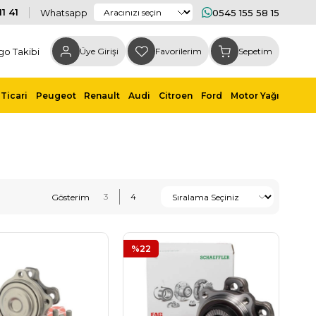
1 41
Whatsapp
0545 155 58 15
go Takibi
Üye Girişi
Favorilerim
Sepetim
Ticari
Peugeot
Renault
Audi
Citroen
Ford
Motor Yağı
%22