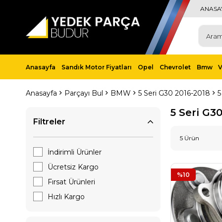
ANASA
Anasayfa
Sandık Motor Fiyatları
Opel
Chevrolet
Bmw
Anasayfa
Parçayı Bul
BMW
5 Seri G30 2016-2018
5
5 Seri G3
Filtreler
5 Ürün
İndirimli Ürünler
Ücretsiz Kargo
%10
Fırsat Ürünleri
Hızlı Kargo