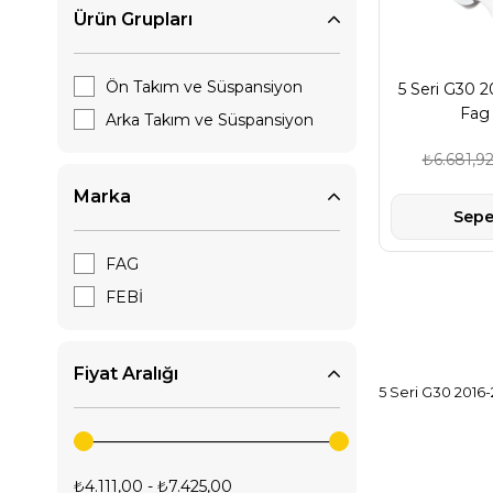
Ürün Grupları
5 Seri G30 2016-2018 Karoseri
Yedek Parça Fiyatları
Ön Takım ve Süspansiyon
5 Seri G30 2
Fag
Arka Takım ve Süspansiyon
₺6.681,9
Marka
Sepe
FAG
FEBİ
Fiyat Aralığı
5 Seri G30 2016
₺4.111,00 - ₺7.425,00