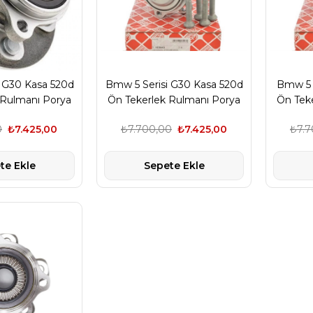
 G30 Kasa 520d
Bmw 5 Serisi G30 Kasa 520d
Bmw 5 S
 Rulmanı Porya
Ön Tekerlek Rulmanı Porya
Ön Tek
 Marka
Febi Marka 31206866315
Febi 
0
₺7.425,00
₺7.700,00
₺7.425,00
₺7.7
te Ekle
Sepete Ekle