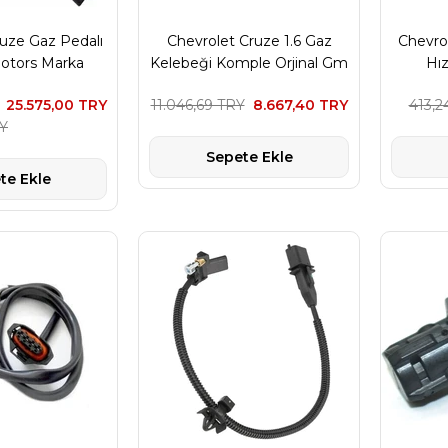
uze Gaz Pedalı
Chevrolet Cruze 1.6 Gaz
Chevro
otors Marka
Kelebeği Komple Orjinal Gm
Hı
Marka
25.575,00 TRY
11.046,69 TRY
8.667,40 TRY
413,2
RY
Sepete Ekle
te Ekle