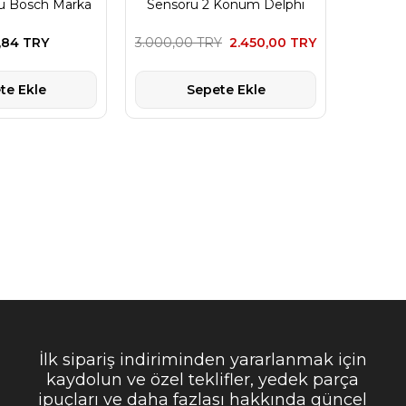
ü Bosch Marka
Sensörü 2 Konum Delphi
Marka
,84 TRY
3.000,00 TRY
2.450,00 TRY
te Ekle
Sepete Ekle
İlk sipariş indiriminden yararlanmak için
kaydolun ve özel teklifler, yedek parça
ipuçları ve daha fazlası hakkında güncel