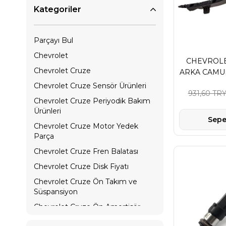
Kategoriler
Parçayı Bul
Chevrolet
CHEVROLE
Chevrolet Cruze
ARKA CAMU
Chevrolet Cruze Sensör Ürünleri
931,60 TR
Chevrolet Cruze Periyodik Bakım
Ürünleri
Sepe
Chevrolet Cruze Motor Yedek
Parça
Chevrolet Cruze Fren Balatası
Chevrolet Cruze Disk Fiyatı
Chevrolet Cruze Ön Takım ve
Süspansiyon
Chevrolet Cruze Ön Amortisör
Fiyatları