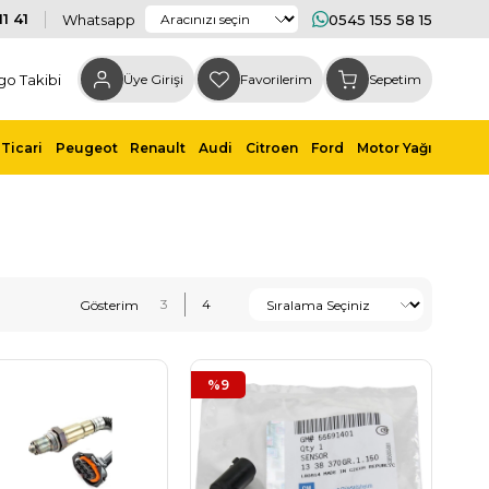
1 41
Whatsapp
0545 155 58 15
go Takibi
Üye Girişi
Favorilerim
Sepetim
Ticari
Peugeot
Renault
Audi
Citroen
Ford
Motor Yağı
%9