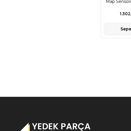
Map Sensör
1.302
Sepe