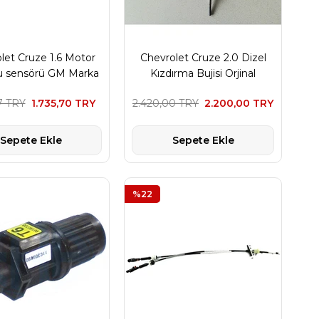
let Cruze 1.6 Motor
Chevrolet Cruze 2.0 Dizel
u sensörü GM Marka
Kızdırma Bujisi Orjinal
General Motors Marka
17 TRY
1.735,70 TRY
2.420,00 TRY
2.200,00 TRY
Sepete Ekle
Sepete Ekle
%22