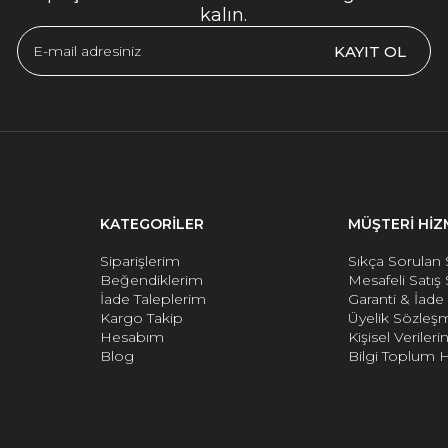
kalın.
KAYIT OL
KATEGORİLER
MÜŞTERİ HİZ
Siparişlerim
Sıkça Sorulan 
Beğendiklerim
Mesafeli Satış
İade Taleplerim
Garanti & İad
Kargo Takip
Üyelik Sözleş
Hesabım
Kişisel Verile
Blog
Bilgi Toplum H