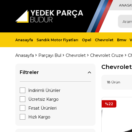
ANASA
Anasayfa
Sandık Motor Fiyatları
Opel
Chevrolet
Bmw
Anasayfa
Parçayı Bul
Chevrolet
Chevrolet Cruze
C
Chevrolet
Filtreler
18 Ürün
İndirimli Ürünler
Ücretsiz Kargo
%22
Fırsat Ürünleri
Hızlı Kargo