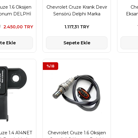
uze 1.6 Oksijen
Chevrolet Cruze Krank Devir
Che
Konum DELPHİ
Sensörü Delphi Marka
Eksan
arka
Y
2.450,00 TRY
1.117,31 TRY
te Ekle
Sepete Ekle
%18
uze 1.4 A14NET
Chevrolet Cruze 1.6 Oksijen