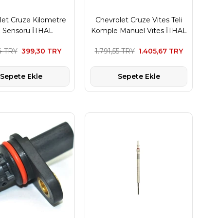
let Cruze Kilometre
Chevrolet Cruze Vites Teli
z Sensörü İTHAL
Komple Manuel Vites İTHAL
4 TRY
399,30 TRY
1.791,55 TRY
1.405,67 TRY
Sepete Ekle
Sepete Ekle