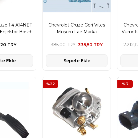
uze 1.4 A14NET
Chevrolet Cruze Geri Vites
Chevro
Enjektör Bosch
Müşürü Fae Marka
Vurunt
arka
,20 TRY
385,00 TRY
335,50 TRY
2.212,
te Ekle
Sepete Ekle
%22
%3