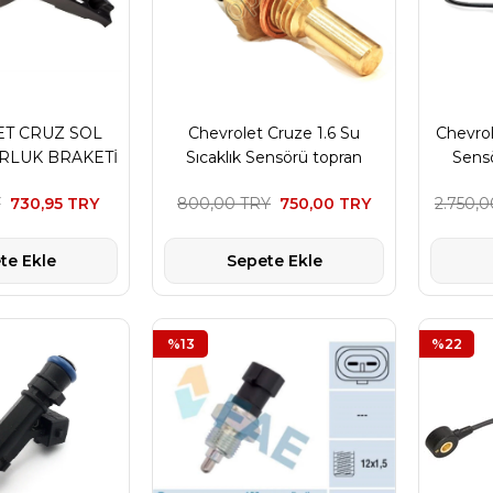
T CRUZ SOL
Chevrolet Cruze 1.6 Su
Chevrol
RLUK BRAKETİ
Sıcaklık Sensörü topran
Sens
HB.
Marka
Y
730,95 TRY
800,00 TRY
750,00 TRY
2.750,
te Ekle
Sepete Ekle
%13
%22