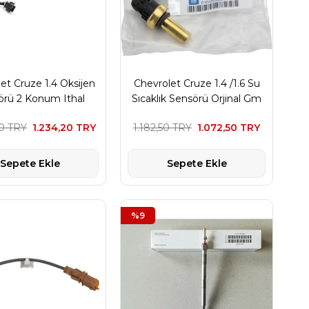
et Cruze 1.4 Oksijen
Chevrolet Cruze 1.4 /1.6 Su
örü 2 Konum Ithal
Sıcaklık Sensörü Orjinal Gm
Marka
Marka
00 TRY
1.234,20 TRY
1.182,50 TRY
1.072,50 TRY
Sepete Ekle
Sepete Ekle
%9