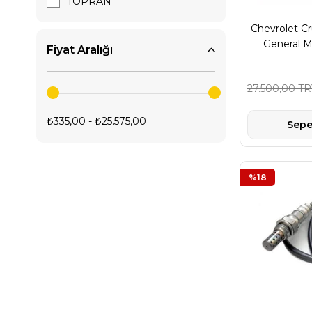
TOPRAN
Parça
Chevrolet Cr
General M
Fiyat Aralığı
27.500,00 T
₺335,00 - ₺25.575,00
Sepe
%18