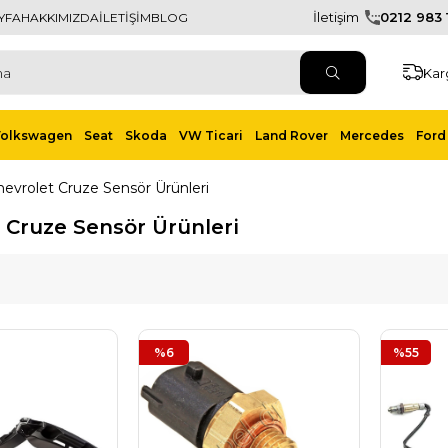
İletişim
0212 983 1
YFA
HAKKIMIZDA
İLETİŞİM
BLOG
Kar
Volkswagen
Seat
Skoda
VW Ticari
Land Rover
Mercedes
Ford 
hevrolet Cruze Sensör Ürünleri
 Cruze Sensör Ürünleri
%6
%55