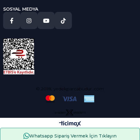
SOSYAL MEDYA
© 2018, yedekparcabudur..com
Whatsapp Sipariş Vermek İçin Tıklayın
Çerez Kullanımı