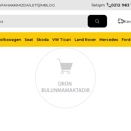
İletişim
0212 983 1
YFA
HAKKIMIZDA
İLETİŞİM
BLOG
Kar
Volkswagen
Seat
Skoda
VW Ticari
Land Rover
Mercedes
Ford 