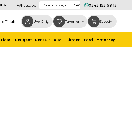
1 41
Whatsapp
0545 155 58 15
go Takibi
Üye Girişi
Favorilerim
Sepetim
Ticari
Peugeot
Renault
Audi
Citroen
Ford
Motor Yağı