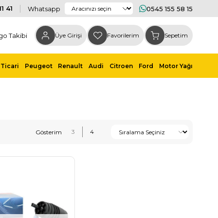
1 41
Whatsapp
0545 155 58 15
go Takibi
Üye Girişi
Favorilerim
Sepetim
Ticari
Peugeot
Renault
Audi
Citroen
Ford
Motor Yağı