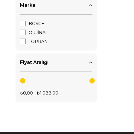
Marka
İç Trim Yedek Parça
Sensör, Valf Ve Elektrik Ürünleri
BOSCH
ORJİNAL
TOPRAN
Fiyat Aralığı
₺0,00 - ₺1.088,00