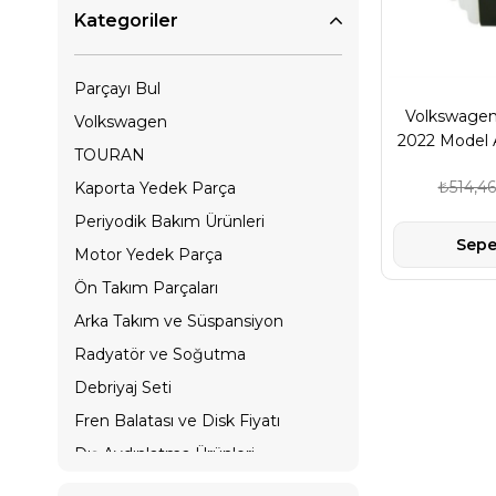
Kategoriler
Parçayı Bul
Volkswagen
Volkswagen
2022 Model A
TOURAN
Depo Bağlantı
₺514,46
Kaporta Yedek Parça
3B09
Periyodik Bakım Ürünleri
Sepe
Motor Yedek Parça
Ön Takım Parçaları
Arka Takım ve Süspansiyon
Radyatör ve Soğutma
Debriyaj Seti
Fren Balatası ve Disk Fiyatı
Dış Aydınlatma Ürünleri
İç Aydınlatma Ürünleri