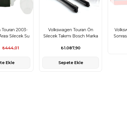
 Touran 2003-
Volkswagen Touran Ön
Volks
rası Silecek Su
Silecek Takımı Bosch Marka
Sonras
 Aparatı Orjinal
61612219147
Topra
₺444,01
₺1.087,90
55665C
te Ekle
Sepete Ekle