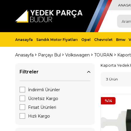
ANASA
Anasayfa
Sandık Motor Fiyatları
Opel
Chevrolet
Bmw
Anasayfa
Parçayı Bul
Volkswagen
TOURAN
Kaport
Kaporta Yedek 
Filtreler
3 Ürün
İndirimli Ürünler
Ücretsiz Kargo
%14
Fırsat Ürünleri
Hızlı Kargo