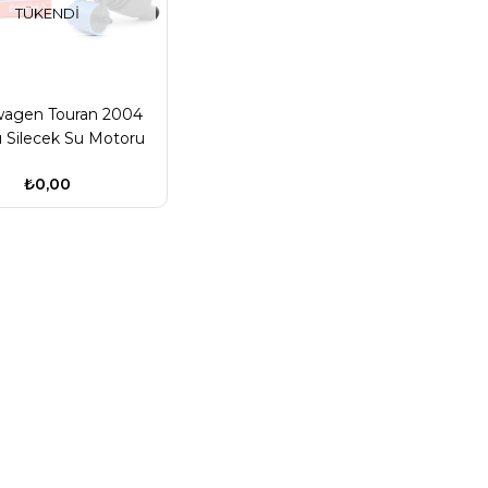
TÜKENDI
wagen Touran 2004
ı Silecek Su Motoru
n Marka 1J6955651
₺0,00