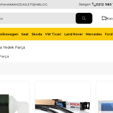
İletişim
0212 983 1
YFA
HAKKIMIZDA
İLETİŞİM
BLOG
Kar
Volkswagen
Seat
Skoda
VW Ticari
Land Rover
Mercedes
Ford 
a Yedek Parça
Parça