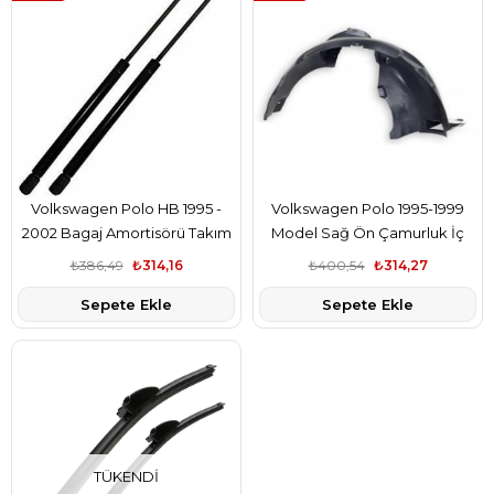
Volkswagen Polo HB 1995 -
Volkswagen Polo 1995-1999
2002 Bagaj Amortisörü Takım
Model Sağ Ön Çamurluk İç
Bsg Marka 6N0827550A
Davlumbazı Plastik Bsg Marka
₺386,49
₺314,16
₺400,54
₺314,27
6R0809958C
Sepete Ekle
Sepete Ekle
TÜKENDI