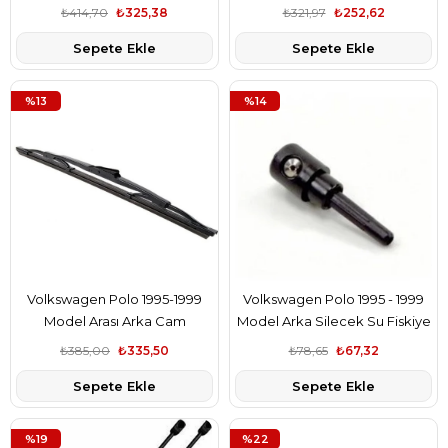
₺414,70
₺325,38
₺321,97
₺252,62
Sepete Ekle
Sepete Ekle
%13
%14
Volkswagen Polo 1995-1999
Volkswagen Polo 1995 - 1999
Model Arası Arka Cam
Model Arka Silecek Su Fiskiye
Sileceği Valeo Marka 1326285
Memesi Bsg Marka
₺385,00
₺335,50
₺78,65
₺67,32
6N0955985
Sepete Ekle
Sepete Ekle
%19
%22