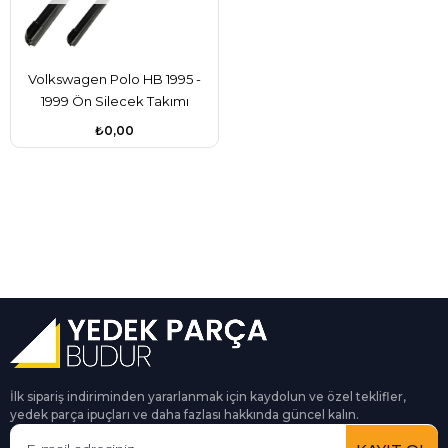
Volkswagen Polo HB 1995 -
1999 Ön Silecek Takımı
Spoylerli Tip Valeo
₺0,00
6N0998003
İlk sipariş indiriminden yararlanmak için kaydolun ve özel teklifler,
yedek parça ipuçları ve daha fazlası hakkında güncel kalın.