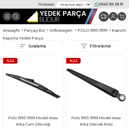
0545 155 58 15
Whatsapp
Anasayfa
Parçayı Bul
Volkswagen
POLO 1995-1999
Kaporta 
Kaporta Yedek Parça
Sıralama
Filtreleme
%22
%22
Polo 1995-1999 Model Arası
Polo 1995-1999 Model Arası
Arka Cam Sileceği
Arka Silecek Kolu