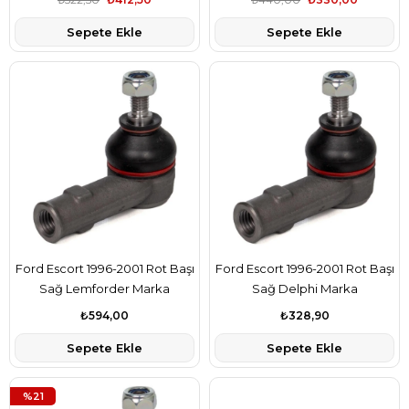
Sepete Ekle
Sepete Ekle
Ford Escort 1996-2001 Rot Başı
Ford Escort 1996-2001 Rot Başı
Sağ Lemforder Marka
Sağ Delphi Marka
98AX3270BA
98AX3270BA
₺594,00
₺328,90
Sepete Ekle
Sepete Ekle
%21