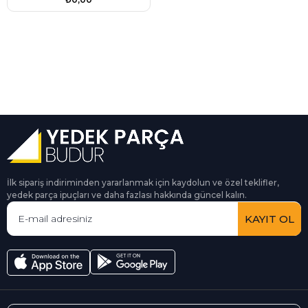
İlk sipariş indiriminden yararlanmak için kaydolun ve özel teklifler,
yedek parça ipuçları ve daha fazlası hakkında güncel kalın.
KAYIT OL