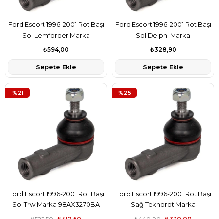
Ford Escort 1996-2001 Rot Başı
Ford Escort 1996-2001 Rot Başı
Sol Lemforder Marka
Sol Delphi Marka
98AX3270BA
98AX3270BA
₺594,00
₺328,90
Sepete Ekle
Sepete Ekle
%21
%25
Ford Escort 1996-2001 Rot Başı
Ford Escort 1996-2001 Rot Başı
Sol Trw Marka 98AX3270BA
Sağ Teknorot Marka
98AX3270BA
₺522,50
₺412,50
₺440,00
₺330,00