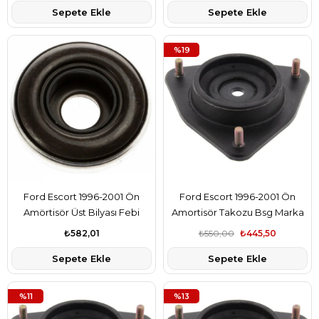
Sepete Ekle
Sepete Ekle
%19
Ford Escort 1996-2001 Ön
Ford Escort 1996-2001 Ön
Amörtisör Üst Bilyası Febi
Amortisör Takozu Bsg Marka
Marka 95AB3K099AA
95AB3K155AD
₺582,01
₺550,00
₺445,50
Sepete Ekle
Sepete Ekle
%11
%13