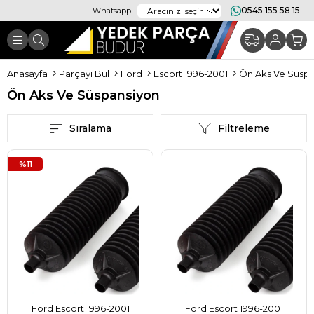
0545 155 58 15
Whatsapp
Anasayfa
Parçayı Bul
Ford
Escort 1996-2001
Ön Aks Ve Süsp
Ön Aks Ve Süspansiyon
Sıralama
Filtreleme
%11
Ford Escort 1996-2001
Ford Escort 1996-2001