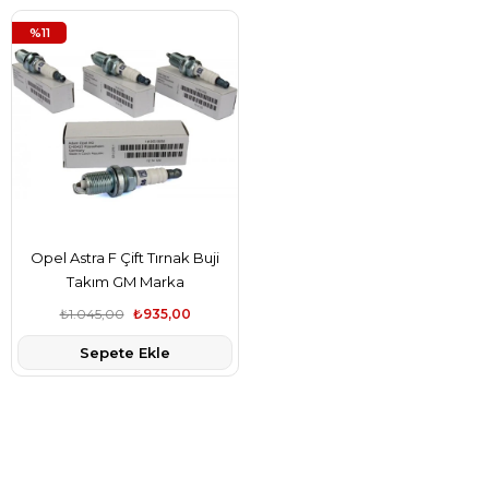
%11
Opel Astra F Çift Tırnak Buji
Takım GM Marka
₺1.045,00
₺935,00
Sepete Ekle