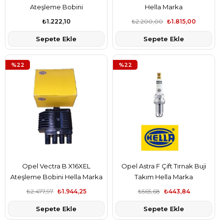
Ateşleme Bobini
Hella Marka
₺1.222,10
₺2.200,00
₺1.815,00
Sepete Ekle
Sepete Ekle
%22
%22
Opel Vectra B X16XEL
Opel Astra F Çift Tırnak Buji
Ateşleme Bobini Hella Marka
Takım Hella Marka
₺2.477,97
₺1.944,25
₺565,68
₺443,84
Sepete Ekle
Sepete Ekle