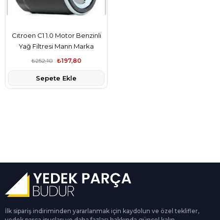
Cıtroen C1 1.0 Motor Benzinli
Yağ Filtresi Mann Marka
1109.Y3
₺252,10
₺197,80
Sepete Ekle
İlk sipariş indiriminden yararlanmak için kaydolun ve özel teklifler,
yedek parça ipuçları ve daha fazlası hakkında güncel kalın.