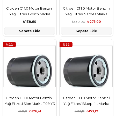
Cıtroen C1 1.0 Motor Benzinli
Cıtroen C1 1.0 Motor Benzinli
Yağ Filtresi Bosch Marka
Yağ Filtresi Sardes Marka
1109.Y3
1109.Y3
₺138,60
₺330,00
₺275,00
Sepete Ekle
Sepete Ekle
%22
%22
Cıtroen C1 1.0 Motor Benzinli
Cıtroen C1 1.0 Motor Benzinli
Yağ Filtresi Sion Marka 1109.Y3
Yağ Filtresi Blueprint Marka
1109.Y3
₺161,11
₺126,41
₺195,15
₺153,12