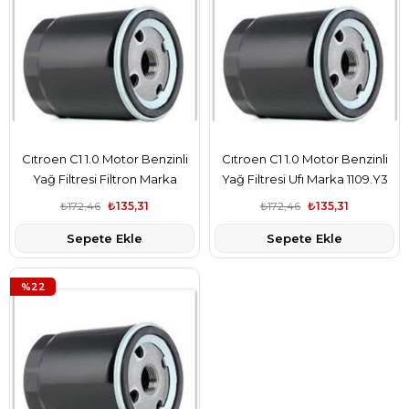
Cıtroen C1 1.0 Motor Benzinli
Cıtroen C1 1.0 Motor Benzinli
Yağ Filtresi Filtron Marka
Yağ Filtresi Ufı Marka 1109.Y3
1109.Y3
₺172,46
₺135,31
₺172,46
₺135,31
Sepete Ekle
Sepete Ekle
%22