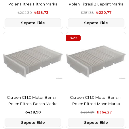
Polen Filtresi Filtron Marka
Polen Filtresi Blueprint Marka
88508YV010
88508YV010
₺202,30
₺158,73
₺281,38
₺220,77
Sepete Ekle
Sepete Ekle
%22
Citroen C1 1.0 Motor Benzinli
Citroen C1 1.0 Motor Benzinli
Polen Filtresi Bosch Marka
Polen Filtresi Mann Marka
88508YV010
88508YV010
₺438,90
₺464,27
₺364,27
Sepete Ekle
Sepete Ekle