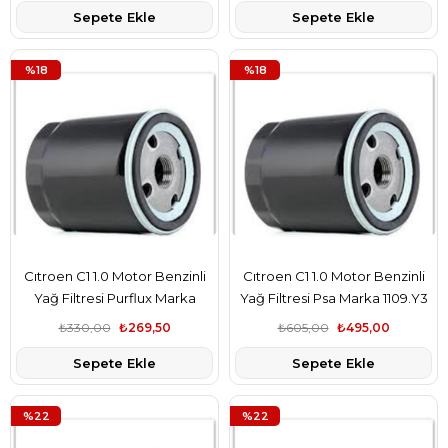
Sepete Ekle
Sepete Ekle
%18
%18
Cıtroen C1 1.0 Motor Benzinli
Cıtroen C1 1.0 Motor Benzinli
Yağ Filtresi Purflux Marka
Yağ Filtresi Psa Marka 1109.Y3
1109.Y3
₺330,00
₺269,50
₺605,00
₺495,00
Sepete Ekle
Sepete Ekle
%22
%22