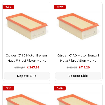
%22
%22
Citroen C1 1.0 Motor Benzinli
Citroen C1 1.0 Motor Benzinli
Hava Filtresi Filtron Marka
Hava Filtresi Sion Marka
1612496780
1612496780
₺310,87
₺243,92
₺152,03
₺119,29
Sepete Ekle
Sepete Ekle
%18
%14