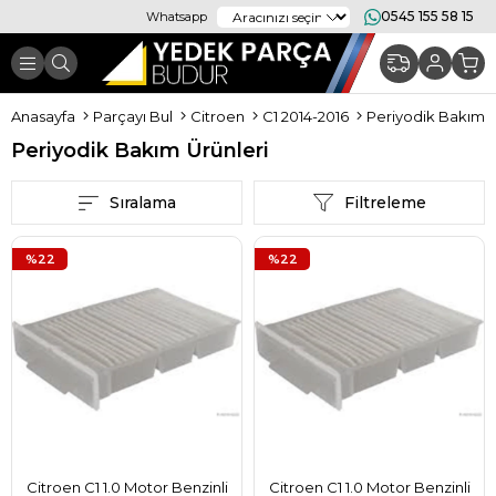
0545 155 58 15
Whatsapp
Anasayfa
Parçayı Bul
Citroen
C1 2014-2016
Periyodik Bakım Ü
Periyodik Bakım Ürünleri
Sıralama
Filtreleme
%22
%22
Citroen C1 1.0 Motor Benzinli
Citroen C1 1.0 Motor Benzinli