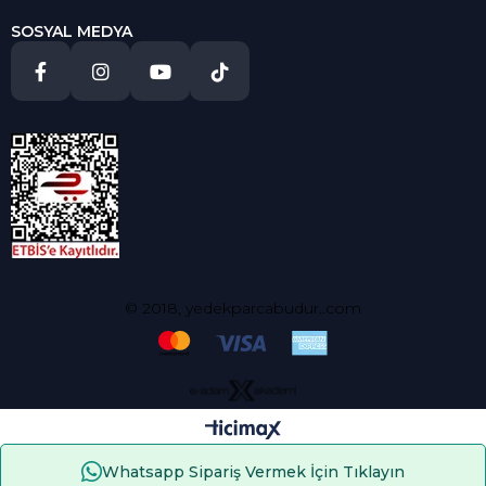
SOSYAL MEDYA
© 2018, yedekparcabudur..com
Whatsapp Sipariş Vermek İçin Tıklayın
Çerez Kullanımı