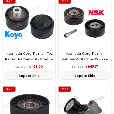
%23
%22
Alternatör Gergi Rulmanı Toz
Alternatör Gergi Rulmanı
Kapaklı Partner-206-307-407-
Partner-P206-306-406-605-
Berlıngo-C2-C3-C4-Fıesta V
806-Expert-Berlıngo-C5-C8-
₺590,97
₺458,00
₺1.116,35
₺865,17
1.4-1.6Tdcı Xsara-Focus
Jumpy-Scudo 1.9-2.0Hdı
Sepete Ekle
Sepete Ekle
%23
%22