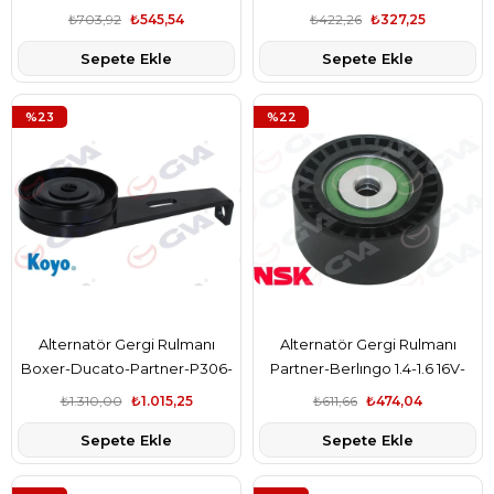
407-Berlıngo-C2-C3-C4-Fıesta
Berlıngo-Jumpy-Xsara-Scudo
₺703,92
₺545,54
₺422,26
₺327,25
V 1.4-1.6Tdcı Xsara-Focus
1.9D 98- Dw8-Bw8b
Sepete Ekle
Sepete Ekle
%23
%22
Alternatör Gergi Rulmanı
Alternatör Gergi Rulmanı
Boxer-Ducato-Partner-P306-
Partner-Berlıngo 1.4-1.6 16V-
405-406-Expert-Berlıngo-
P206 1.4 16V-P307-C4 1.6 16V-
₺1.310,00
₺1.015,25
₺611,66
₺474,04
Jumper-Jumpy 1.9D-1.9Td
Bıpper-Nemo 1.4
Sepete Ekle
Sepete Ekle