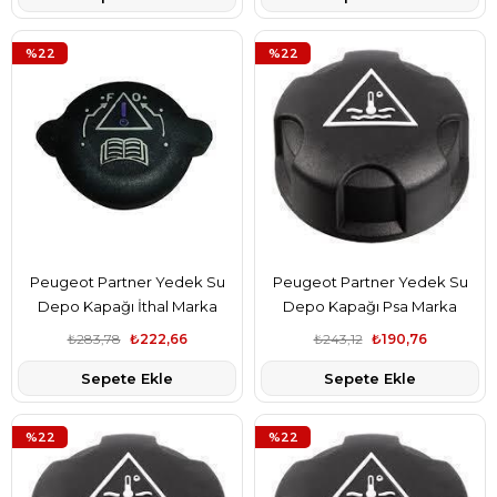
%22
%22
Peugeot Partner Yedek Su
Peugeot Partner Yedek Su
Depo Kapağı İthal Marka
Depo Kapağı Psa Marka
1306.C7
1306.J5
₺283,78
₺222,66
₺243,12
₺190,76
Sepete Ekle
Sepete Ekle
%22
%22