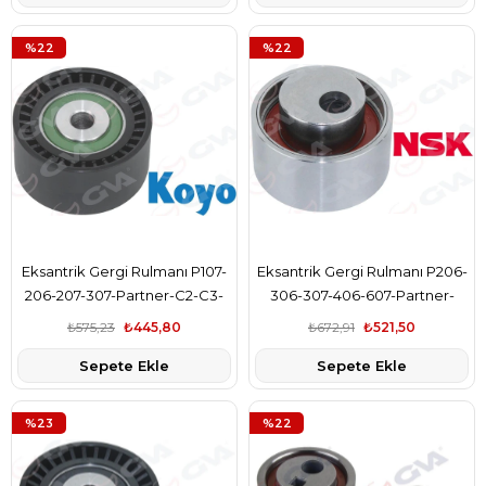
%22
%22
Eksantrik Gergi Rulmanı P107-
Eksantrik Gergi Rulmanı P206-
206-207-307-Partner-C2-C3-
306-307-406-607-Partner-
C4-C5-Berlıngo-1.4Hdı-1.6Hdı-
Berlıngo-Jumpy-Xsara-Scudo-
₺575,23
₺445,80
₺672,91
₺521,50
Focus Iı
Expert 1.9D-2.0Hdı
Sepete Ekle
Sepete Ekle
%23
%22