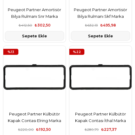
Peugeot Partner Amortisör
Peugeot Partner Amortisör
Bilya Rulmanı Snr Marka
Bilya Rulmanı Skf Marka
7700803635
7700803635
₺412,50
₺302,50
₺632,13
₺495,98
Sepete Ekle
Sepete Ekle
%13
%22
Peugeot Partner Külbütör
Peugeot Partner Külbütör
Kapak Contası Elring Marka
Kapak Contası İthal Marka
0249.54
0249.54
₺220,00
₺192,50
₺289,79
₺227,37