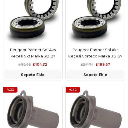
Peugeot Partner Sol Aks
Peugeot Partner Sol Aks
Keçesi Skt Marka 3121.27
Keçesi Corteco Marka 3121.27
₺132,96
₺104,32
₺241,74
₺189,67
Sepete Ekle
Sepete Ekle
%33
%22