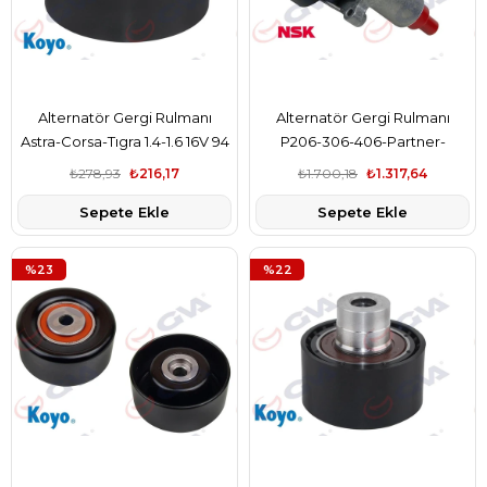
Alternatör Gergi Rulmanı
Alternatör Gergi Rulmanı
Astra-Corsa-Tıgra 1.4-1.6 16V 94
P206-306-406-Partner-
-P306-P307-Partner 2.0 Hdı 94
Berlıngo-Jumpy-Xsara 1.9D-
₺278,93
₺216,17
₺1.700,18
₺1.317,64
-Corolla
1.9Td-2.1Td 91
Sepete Ekle
Sepete Ekle
%23
%22