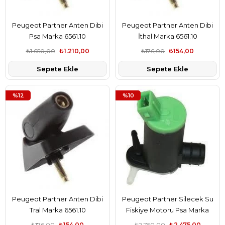
Peugeot Partner Anten Dibi
Peugeot Partner Anten Dibi
Psa Marka 6561.10
İthal Marka 6561.10
₺1.650,00
₺1.210,00
₺176,00
₺154,00
Sepete Ekle
Sepete Ekle
%12
%10
Peugeot Partner Anten Dibi
Peugeot Partner Silecek Su
Tral Marka 6561.10
Fiskiye Motoru Psa Marka
6434.60
₺176,00
₺154,00
₺2.750,00
₺2.475,00