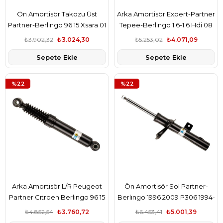
Ön Amortisör Takozu Üst
Arka Amortisör Expert-Partner
Partner-Berlıngo 96 15 Xsara 01
Tepee-Berlıngo 1.6-1.6 Hdi 08
11
₺3.902,32
₺3.024,30
₺5.253,02
₺4.071,09
Sepete Ekle
Sepete Ekle
%22
%22
Arka Amortisör L/R Peugeot
Ön Amortisör Sol Partner-
Partner Cıtroen Berlıngo 96 15
Berlıngo 1996 2009 P306 1994-
2002 Xsara 1997-2005 Gazlı
₺4.852,54
₺3.760,72
₺6.453,41
₺5.001,39