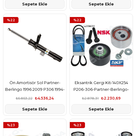
Sepete Ekle
Sepete Ekle
%22
%22
Ön Amortisör Sol Partner-
Eksantrik Gergi Kiti 140X254
Berlıngo 1996 2009 P306 1994-
P206-306-Partner-Berlıngo-
2002 Xsara 1997-2005 Gazlı
Jumpy-Scudo-Corolla 1.9D 98
₺5.853,22
₺4.536,24
₺2.878,31
₺2.230,69
Dw8
Sepete Ekle
Sepete Ekle
%23
%23