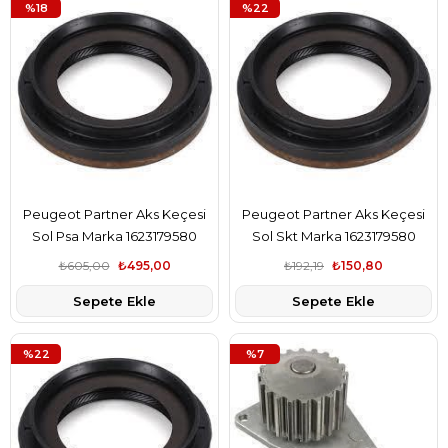
%18
%22
Peugeot Partner Aks Keçesi
Peugeot Partner Aks Keçesi
Sol Psa Marka 1623179580
Sol Skt Marka 1623179580
₺605,00
₺495,00
₺192,19
₺150,80
Sepete Ekle
Sepete Ekle
%22
%7