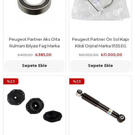
Peugeot Partner Aks Orta
Peugeot Partner Ön Sol Kapı
Rulmanı Bilyası Fag Marka
Kilidi Orjinal Marka 9135.EG
3247.03
₺495,00
₺385,00
₺12.100,00
₺11.000,00
Sepete Ekle
Sepete Ekle
%23
%23