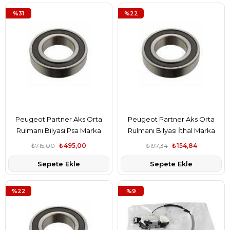
%31
%22
Peugeot Partner Aks Orta
Peugeot Partner Aks Orta
Rulmanı Bilyası Psa Marka
Rulmanı Bilyası İthal Marka
3247.03
3247.03
₺715,00
₺495,00
₺197,34
₺154,84
Sepete Ekle
Sepete Ekle
%22
%9