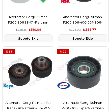
Alternatör Gergi Rulmanı
Alternatör Gergi Rulmanı
P206-306 98-01 -Partner-
P206-306-406-607-806-
Berlıngo-Expert-Jumpy-Xsara
Partner-Boxer-C5-Berlıngo
₺658,18
₺510,09
₺373,90
₺289,77
98- 1.9D Dw8
Dw10 2.0Hdı-2.2Hdı
Sepete Ekle
Sepete Ekle
%23
%22
Alternatör Gergi Rulmanı Toz
Alternatör Gergi Rulman
Kapaksız Partner-206-307-
P206-306-Expert-Partner-