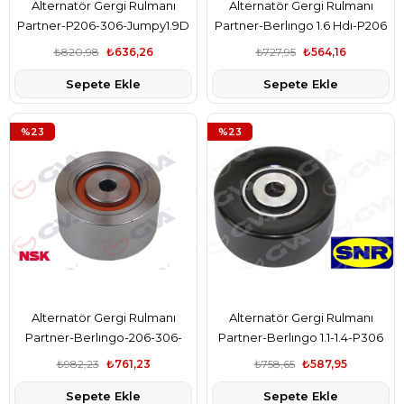
Alternatör Gergi Rulmanı
Alternatör Gergi Rulmanı
Partner-P206-306-Jumpy1.9D
Partner-Berlıngo 1.6 Hdı-P206
-P307 1.4 16V-1.6 16V-C2 1.4-1.6-
1.4Hdı-C3 1.6 16V-Fıesta V-
₺820,98
₺636,26
₺727,95
₺564,16
C3 1.4İ-1.4 16V
Fusıon 1.4Tdcı
Sepete Ekle
Sepete Ekle
%23
%23
Alternatör Gergi Rulmanı
Alternatör Gergi Rulmanı
Partner-Berlıngo-206-306-
Partner-Berlıngo 1.1-1.4-P306
307-406-806-C5-Jumpy
1.1.1.4-1.6-Xsara 1.6İ-Saxo 1.1-1.4-
₺982,23
₺761,23
₺758,65
₺587,95
2.0Hdı-Mgn I-Lgn I 1.9Dtı F8q
1.6
Sepete Ekle
Sepete Ekle