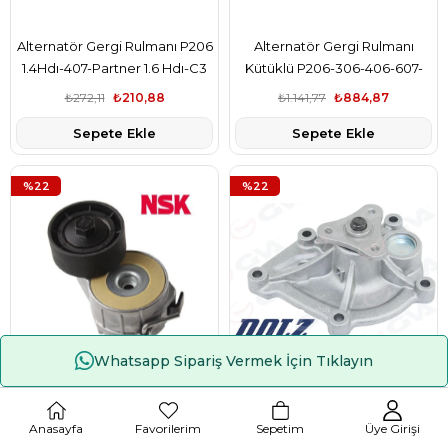
Alternatör Gergi Rulmanı P206
Alternatör Gergi Rulmanı
1.4Hdı-407-Partner 1.6 Hdı-C3
Kütüklü P206-306-406-607-
1.6 16V-C5 1.6Hdı-Berlıngo 1.6
806-Partner-Boxer-C5-
₺272,11
₺210,88
₺1.141,77
₺884,87
Berlıngo Dw10 2.0Hdı-2.2Hdı
Sepete Ekle
Sepete Ekle
%22
%22
Whatsapp Sipariş Vermek İçin Tıklayın
Çerez Kullanımı
Alternatör Gergi Rulmanı
Devırdaım Pompası Psa
Kütüklü P206-Bıpper-Expert-
Grandland P207 P3008 P308
Anasayfa
Favorilerim
Sepetim
Üye Girişi
Partner-Berlıngo-C5-Jumpy-
P5008 P508 Partner Rcz
₺1.603,58
₺1.242,78
₺1.553,66
₺1.204,09