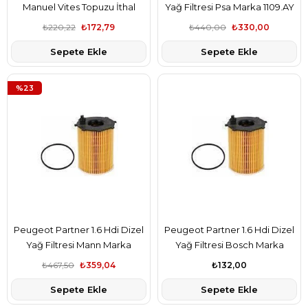
Manuel Vites Topuzu İthal
Yağ Filtresi Psa Marka 1109.AY
Marka 96738471VV
₺220,22
₺172,79
₺440,00
₺330,00
Sepete Ekle
Sepete Ekle
%23
Peugeot Partner 1.6 Hdi Dizel
Peugeot Partner 1.6 Hdi Dizel
Yağ Filtresi Mann Marka
Yağ Filtresi Bosch Marka
1109.AY
1109.AY
₺467,50
₺359,04
₺132,00
Sepete Ekle
Sepete Ekle