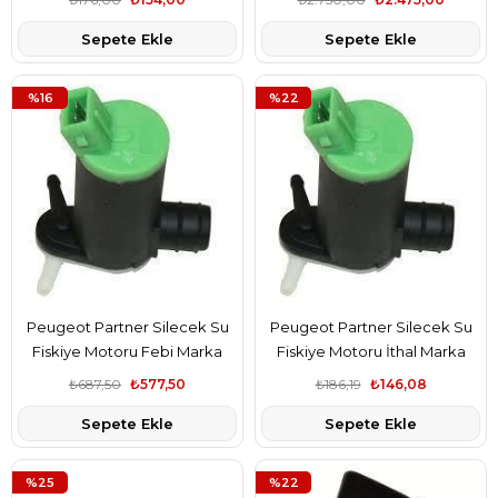
Sepete Ekle
Sepete Ekle
%16
%22
Peugeot Partner Silecek Su
Peugeot Partner Silecek Su
Fiskiye Motoru Febi Marka
Fiskiye Motoru İthal Marka
6434.60
6434.60
₺687,50
₺577,50
₺186,19
₺146,08
Sepete Ekle
Sepete Ekle
%25
%22