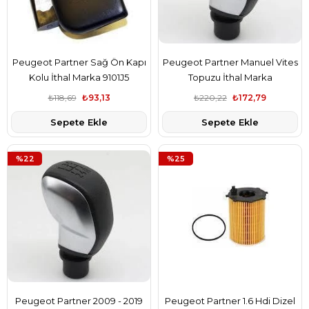
Peugeot Partner Sağ Ön Kapı
Peugeot Partner Manuel Vites
Kolu İthal Marka 9101J5
Topuzu İthal Marka
96738471VV
₺118,69
₺93,13
₺220,22
₺172,79
Sepete Ekle
Sepete Ekle
%22
%25
Peugeot Partner 2009 - 2019
Peugeot Partner 1.6 Hdi Dizel