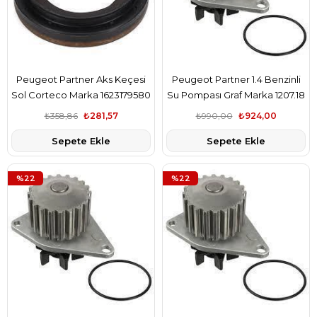
Peugeot Partner Aks Keçesi
Peugeot Partner 1.4 Benzinli
Sol Corteco Marka 1623179580
Su Pompası Graf Marka 1207.18
₺358,86
₺281,57
₺990,00
₺924,00
Sepete Ekle
Sepete Ekle
%22
%22