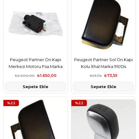
Peugeot Partner Ön Kapı
Peugeot Partner Sol Ön Kapı
Merkezi Motoru Psa Marka
Kolu İthal Marka 9101J4
6615.03
₺2.200,00
₺1.650,00
₺93,74
₺73,55
Sepete Ekle
Sepete Ekle
%22
%22