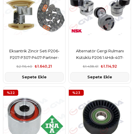
Eksantrik Zincir Seti P206-
Alternatör Gergi Rulmanı
P207-P307-P407-Partner-
Kütüklü P206 1.4Hdı-407-
Berlingo-C2-C3-C4-1.6 Hdı
Partner 1.6 Hdı-C3 1.6 16V-C5
₺2.116,40
₺1.640,21
₺1.438,61
₺1.114,92
Fıesta-Focus 04 11 C-Max 1.6
1.6Hdı-Berlıngo 1.6
Sepete Ekle
Sepete Ekle
Tdcı Volvo C30 06 12 S40 Iı 06
12 S80 Iı 10 12 V50 10 12 V70 Iıı
06 11 1.6D
%22
%23