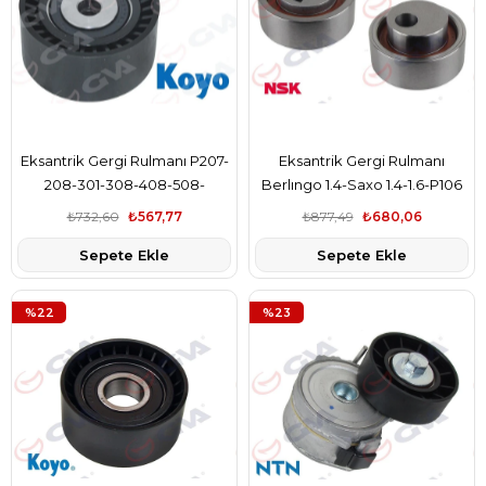
Eksantrik Gergi Rulmanı P207-
Eksantrik Gergi Rulmanı
208-301-308-408-508-
Berlıngo 1.4-Saxo 1.4-1.6-P106
Partner-Berlıngo-C3-C4-
1.3-1.4-P206 1.4-P306 1.4-
₺732,60
₺567,77
₺877,49
₺680,06
Fıesta-Focus-Cmax-Mondeo
Partner 1.4 96-
Sepete Ekle
Sepete Ekle
%22
%23