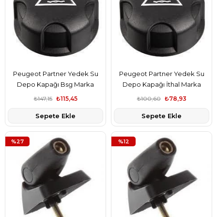
Peugeot Partner Yedek Su
Peugeot Partner Yedek Su
Depo Kapağı Bsg Marka
Depo Kapağı İthal Marka
1306.J5
1306.J5
₺147,15
₺115,45
₺100,60
₺78,93
Sepete Ekle
Sepete Ekle
%27
%12