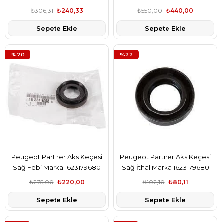
2105.38
₺306,31
₺240,33
₺550,00
₺440,00
Sepete Ekle
Sepete Ekle
%20
%22
Peugeot Partner Aks Keçesi
Peugeot Partner Aks Keçesi
Sağ Febi Marka 1623179680
Sağ İthal Marka 1623179680
₺275,00
₺220,00
₺102,10
₺80,11
Sepete Ekle
Sepete Ekle