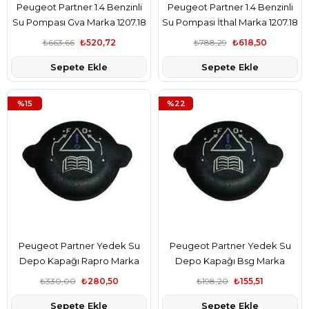
Peugeot Partner 1.4 Benzinli
Peugeot Partner 1.4 Benzinli
Su Pompası Gva Marka 1207.18
Su Pompası İthal Marka 1207.18
₺663,66
₺520,72
₺788,29
₺618,50
Sepete Ekle
Sepete Ekle
%15
%22
Peugeot Partner Yedek Su
Peugeot Partner Yedek Su
Depo Kapağı Rapro Marka
Depo Kapağı Bsg Marka
1306.C7
1306.C7
₺330,00
₺280,50
₺198,20
₺155,51
Sepete Ekle
Sepete Ekle