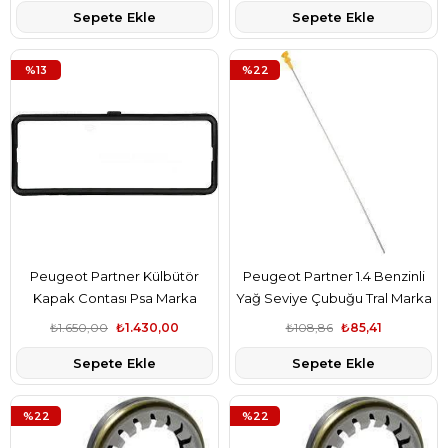
Sepete Ekle
Sepete Ekle
%13
%22
Peugeot Partner Külbütör
Peugeot Partner 1.4 Benzinli
Kapak Contası Psa Marka
Yağ Seviye Çubuğu Tral Marka
0249.54
1174.49
₺1.650,00
₺1.430,00
₺108,86
₺85,41
Sepete Ekle
Sepete Ekle
%22
%22