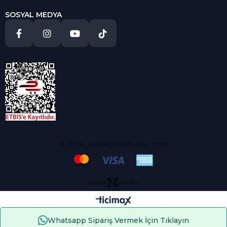
SOSYAL MEDYA
© 2018, yedekparcabudur..com
Whatsapp Sipariş Vermek İçin Tıklayın
Çerez Kullanımı