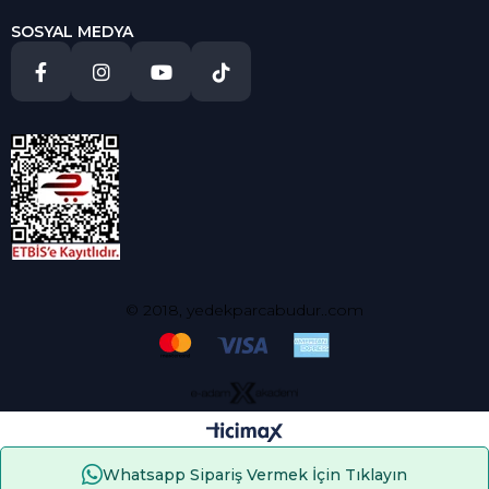
SOSYAL MEDYA
© 2018, yedekparcabudur..com
Whatsapp Sipariş Vermek İçin Tıklayın
Çerez Kullanımı