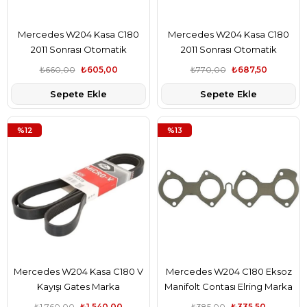
Mercedes W204 Kasa C180
Mercedes W204 Kasa C180
2011 Sonrası Otomatik
2011 Sonrası Otomatik
Şanzıman Karter Contası Febi
Şanzıman Karter Contası
₺660,00
₺605,00
₺770,00
₺687,50
Marka A2202710380
Swag Marka A2202710380
Sepete Ekle
Sepete Ekle
%12
%13
Mercedes W204 Kasa C180 V
Mercedes W204 C180 Eksoz
Kayışı Gates Marka
Manifolt Contası Elring Marka
A0139977492
A2711420680
₺1.760,00
₺1.540,00
₺385,00
₺335,50