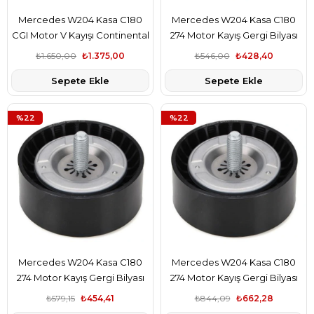
Mercedes W204 Kasa C180
Mercedes W204 Kasa C180
CGI Motor V Kayışı Continental
274 Motor Kayış Gergi Bilyası
Marka A0119978692
Gva Marka A2742020019
₺1.650,00
₺1.375,00
₺546,00
₺428,40
Sepete Ekle
Sepete Ekle
%22
%22
Mercedes W204 Kasa C180
Mercedes W204 Kasa C180
274 Motor Kayış Gergi Bilyası
274 Motor Kayış Gergi Bilyası
Aba Marka A2742020019
İna Marka A2742020019
₺579,15
₺454,41
₺844,09
₺662,28