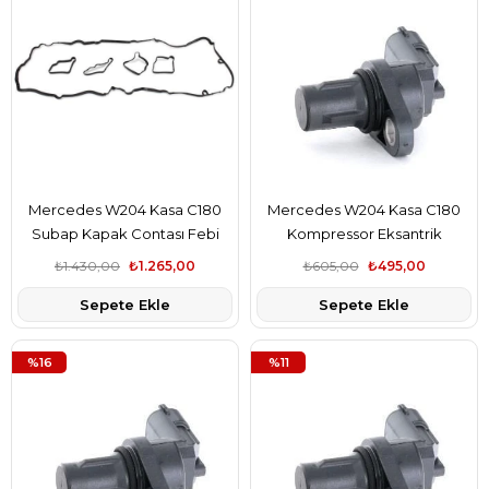
Mercedes W204 Kasa C180
Mercedes W204 Kasa C180
Subap Kapak Contası Febi
Kompressor Eksantrik
Marka A2710160921
Pozisyon Sensörü Bsg Marka
₺1.430,00
₺1.265,00
₺605,00
₺495,00
A2729050043
Sepete Ekle
Sepete Ekle
%16
%11