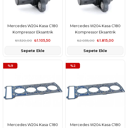
Mercedes W204 Kasa C180
Mercedes W204 Kasa C180
Kompressor Eksantrik
Kompressor Eksantrik
Pozisyon Sensörü Topran
Pozisyon Sensörü Ngk Marka
₺1.320,00
₺1.105,50
₺2.035,00
₺1.815,00
Marka A2729050043
A2729050043
Sepete Ekle
Sepete Ekle
%9
%2
Mercedes W204 Kasa C180
Mercedes W204 Kasa C180