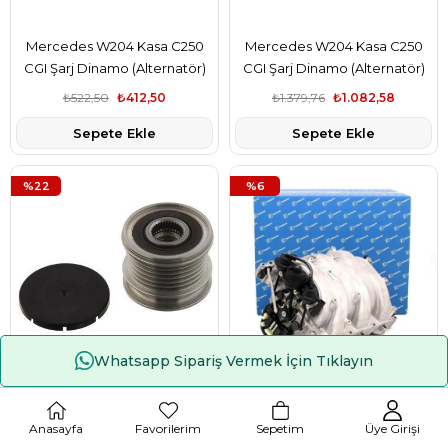
Mercedes W204 Kasa C250
Mercedes W204 Kasa C250
CGI Şarj Dinamo (Alternatör)
CGI Şarj Dinamo (Alternatör)
Kasnağı İthal Marka
Kasnağı Conti Marka
₺522,50
₺412,50
₺1.379,76
₺1.082,58
A6461550115
A6461550115
Sepete Ekle
Sepete Ekle
%22
%6
Whatsapp Sipariş Vermek İçin Tıklayın
Çerez Kullanımı
Mercedes W204 Kasa C250
Mercedes W204 Kasa C230
CGI Şarj Dinamo (Alternatör)
Emme Manifoldu Komple
Anasayfa
Favorilerim
Sepetim
Üye Girişi
Kasnağı Aba Marka
Pierburg Marka A2721402401
₺1.003,46
₺787,33
₺35.200,00
₺33.000,00