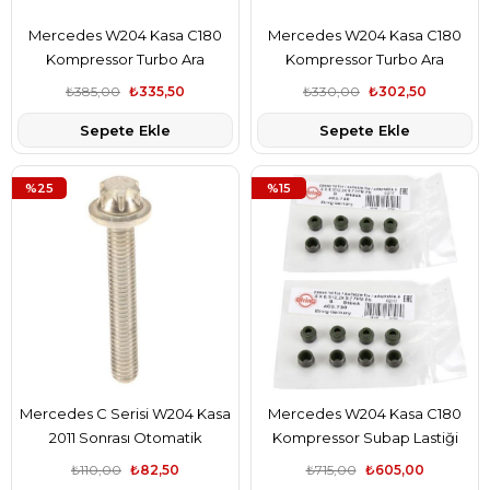
Mercedes W204 Kasa C180
Mercedes W204 Kasa C180
Kompressor Turbo Ara
Kompressor Turbo Ara
Hortumu Körük Rapro Marka
Hortumu Körük İthal Marka
₺385,00
₺335,50
₺330,00
₺302,50
A2710941482
A2710941482
Sepete Ekle
Sepete Ekle
%25
%15
Mercedes C Serisi W204 Kasa
Mercedes W204 Kasa C180
2011 Sonrası Otomatik
Kompressor Subap Lastiği
Şanzıman Karter Cıvatası
Takım Elring Marka 642533
₺110,00
₺82,50
₺715,00
₺605,00
Elring Marka A0049903512