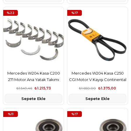
%22
%17
Mercedes W204 Kasa C200
Mercedes W204 Kasa C250
271 Motor Ana Yatak Takımı
CGI Motor V Kayışı Continental
Std Glyco Marka
Marka A0119978692
₺1.549,46
₺1.215,73
₺1.650,00
₺1.375,00
A2710300040
Sepete Ekle
Sepete Ekle
%11
%17