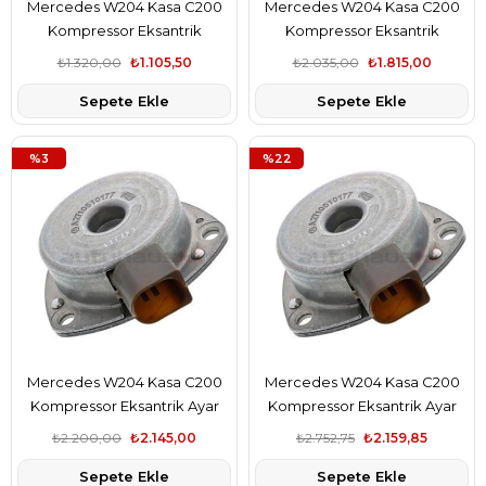
Mercedes W204 Kasa C200
Mercedes W204 Kasa C200
Kompressor Eksantrik
Kompressor Eksantrik
Pozisyon Sensörü Topran
Pozisyon Sensörü Ngk Marka
₺1.320,00
₺1.105,50
₺2.035,00
₺1.815,00
Marka A2729050043
A2729050043
Sepete Ekle
Sepete Ekle
%3
%22
Mercedes W204 Kasa C200
Mercedes W204 Kasa C200
Kompressor Eksantrik Ayar
Kompressor Eksantrik Ayar
Manyetik Valfi Febi Marka
Manyetik Valfi Pierburg Marka
₺2.200,00
₺2.145,00
₺2.752,75
₺2.159,85
A2710510177
A2710510177
Sepete Ekle
Sepete Ekle