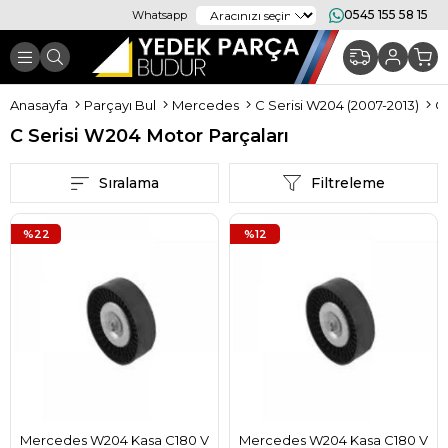
0545 155 58 15
Whatsapp
Anasayfa
Parçayı Bul
Mercedes
C Serisi W204 (2007-2013)
C
C Serisi W204 Motor Parçaları
Sıralama
Filtreleme
%22
%12
Mercedes W204 Kasa C180 V
Mercedes W204 Kasa C180 V