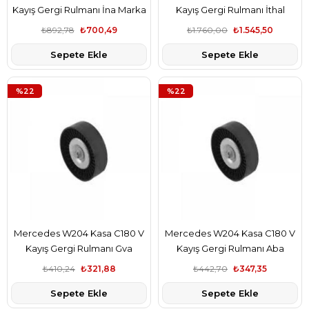
Kayış Gergi Rulmanı İna Marka
Kayış Gergi Rulmanı İthal
A2712060019
Marka A2712060019
₺892,78
₺700,49
₺1.760,00
₺1.545,50
Sepete Ekle
Sepete Ekle
%22
%22
Mercedes W204 Kasa C180 V
Mercedes W204 Kasa C180 V
Kayış Gergi Rulmanı Gva
Kayış Gergi Rulmanı Aba
Marka A2712060019
Marka A2712060019
₺410,24
₺321,88
₺442,70
₺347,35
Sepete Ekle
Sepete Ekle