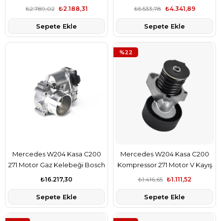
İthal Marka 2S6Q6500AB
Marka A2710531001
₺2.789,02
₺2.188,31
₺5.533,78
₺4.341,89
Sepete Ekle
Sepete Ekle
%22
Mercedes W204 Kasa C200
Mercedes W204 Kasa C200
271 Motor Gaz Kelebeği Bosch
Kompressor 271 Motor V Kayış
Marka A2711410025
Gergi Kütüğü Aba Marka
₺16.217,30
₺1.416,65
₺1.111,52
A2712000270
Sepete Ekle
Sepete Ekle