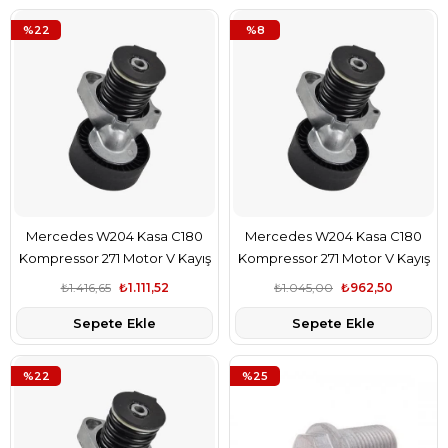
%22
%8
Mercedes W204 Kasa C180
Mercedes W204 Kasa C180
Kompressor 271 Motor V Kayış
Kompressor 271 Motor V Kayış
Gergi Kütüğü Aba Marka
Gergi Kütüğü İthal Marka
₺1.416,65
₺1.111,52
₺1.045,00
₺962,50
A2712000270
A2712000270
Sepete Ekle
Sepete Ekle
%22
%25