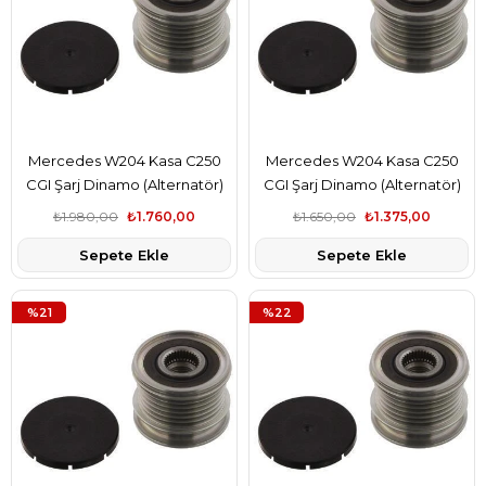
Mercedes W204 Kasa C250
Mercedes W204 Kasa C250
CGI Şarj Dinamo (Alternatör)
CGI Şarj Dinamo (Alternatör)
Kasnağı Gates Marka
Kasnağı Valeo Marka
₺1.980,00
₺1.760,00
₺1.650,00
₺1.375,00
A6461550115
A6461550115
Sepete Ekle
Sepete Ekle
%21
%22