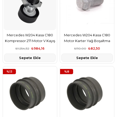
Mercedes W204 Kasa C180
Mercedes W204 Kasa C180
Kompressor 271 Motor V Kayış
Motor Karter Yağ Boşaltma
Gergi Kütüğü Gva Marka
Tapası Febi Marka
₺1.254,32
₺984,16
₺110,00
₺82,50
A2712000270
A6019970230
Sepete Ekle
Sepete Ekle
%13
%8