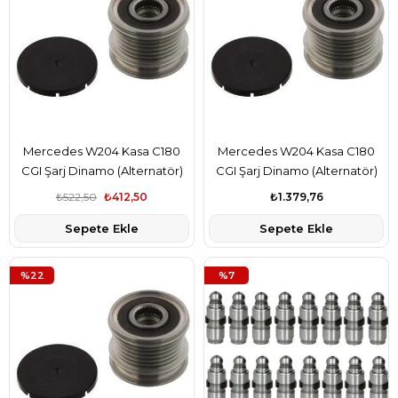
Mercedes W204 Kasa C180
Mercedes W204 Kasa C180
CGI Şarj Dinamo (Alternatör)
CGI Şarj Dinamo (Alternatör)
Kasnağı İthal Marka
Kasnağı Conti Marka
₺522,50
₺412,50
₺1.379,76
A6461550115
A6461550115
Sepete Ekle
Sepete Ekle
%22
%7