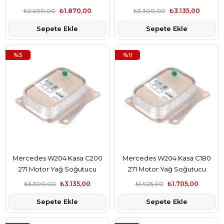
Radyatörü Pierburg Marka
Radyatörü Behr Marka
₺2.200,00
₺1.870,00
₺3.300,00
₺3.135,00
A2711880401
A2711880401
Sepete Ekle
Sepete Ekle
%5
%11
Mercedes W204 Kasa C200
Mercedes W204 Kasa C180
271 Motor Yağ Soğutucu
271 Motor Yağ Soğutucu
Radyatörü Behr Marka
Radyatörü Kale Marka
₺3.300,00
₺3.135,00
₺1.925,00
₺1.705,00
A2711880401
A2711880401
Sepete Ekle
Sepete Ekle