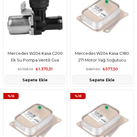
Mercedes W204 Kasa C200
Mercedes W204 Kasa C180
Ek Su Pompa Ventili Gva
271 Motor Yağ Soğutucu
Marka A2712030164
Radyatörü Bsg Marka
₺1.753,10
₺1.375,51
₺687,50
₺577,50
A2711880401
Sepete Ekle
Sepete Ekle
%16
%18