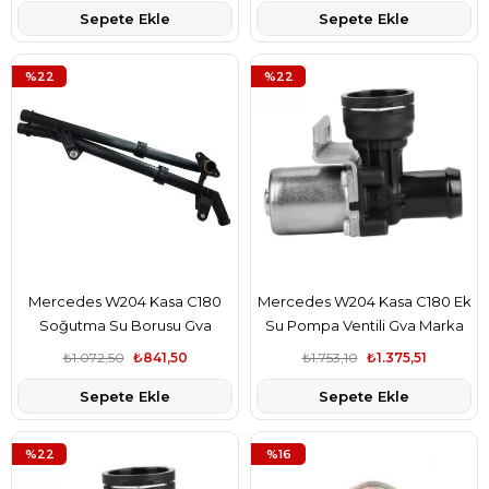
Sepete Ekle
Sepete Ekle
%22
%22
Mercedes W204 Kasa C180
Mercedes W204 Kasa C180 Ek
Soğutma Su Borusu Gva
Su Pompa Ventili Gva Marka
Marka A2712002452
A2712030164
₺1.072,50
₺841,50
₺1.753,10
₺1.375,51
Sepete Ekle
Sepete Ekle
%22
%16