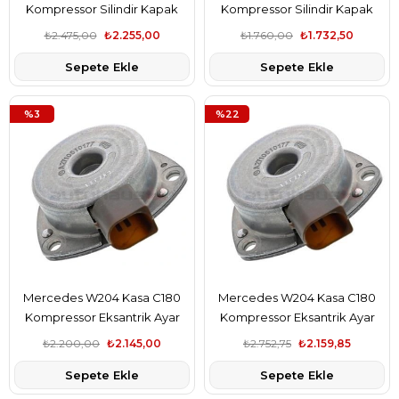
Kompressor Silindir Kapak
Kompressor Silindir Kapak
Contası Elring Marka
Contası Victor Reinz Marka
₺2.475,00
₺2.255,00
₺1.760,00
₺1.732,50
A2710161520
A2710161520
Sepete Ekle
Sepete Ekle
%3
%22
Mercedes W204 Kasa C180
Mercedes W204 Kasa C180
Kompressor Eksantrik Ayar
Kompressor Eksantrik Ayar
Manyetik Valfi Febi Marka
Manyetik Valfi Pierburg Marka
₺2.200,00
₺2.145,00
₺2.752,75
₺2.159,85
A2710510177
A2710510177
Sepete Ekle
Sepete Ekle