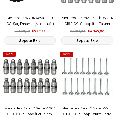
Mercedes W204 Kasa C180
Mercedes Benz C Serisi W204
CGI Şarj Dinamo (Alternatör)
C180 CGI Subap İtici Takımı
Kasnağı Aba Marka
İna Marka 2S6Q6500AB
₺1.003,46
₺787,33
₺4.675,00
₺4.345,00
A6461550115
Sepete Ekle
Sepete Ekle
%22
%22
Mercedes Benz C Serisi W204
Mercedes Benz C Serisi W204
C180 CGI Subap İtici Takımı
C180 CGI Subap Takımı Tetik