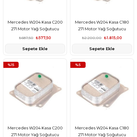
Mercedes W204 Kasa C200
Mercedes W204 Kasa C180
271 Motor Yağ Soğutucu
271 Motor Yağ Soğutucu
Radyatörü Bsg Marka
Radyatörü Pierburg Marka
₺687,50
₺577,50
₺2.200,00
₺1.815,00
A2711880401
A2711880401
Sepete Ekle
Sepete Ekle
%15
%5
Mercedes W204 Kasa C200
Mercedes W204 Kasa C180
271 Motor Yağ Soğutucu
271 Motor Yağ Soğutucu