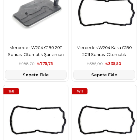
Mercedes W204 C180 2011
Mercedes W204 Kasa C180
Sonrası Otomatik Şanzıman
2011 Sonrası Otomatik
Filtresi Blue Print Marka
Şanzıman Karter Contası
₺988,70
₺775,75
₺385,00
₺335,50
A2222772000
Elring Marka A2202710380
Sepete Ekle
Sepete Ekle
%8
%11