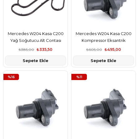
Mercedes W204 Kasa C200
Mercedes W204 Kasa C200
Yağ Soğutucu Alt Contası
Kompressor Eksantrik
Elring Marka A2711840080
Pozisyon Sensörü Bsg Marka
₺385,00
₺335,50
₺605,00
₺495,00
A2729050043
Sepete Ekle
Sepete Ekle
%16
%11