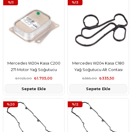
%11
%13
Mercedes W204 Kasa C200
Mercedes W204 Kasa C180
271 Motor Yağ Soğutucu
Yağ Soğutucu Alt Contası
Radyatörü Kale Marka
Elring Marka A2711840080
₺1.925,00
₺1.705,00
₺385,00
₺335,50
A2711880401
Sepete Ekle
Sepete Ekle
%20
%12