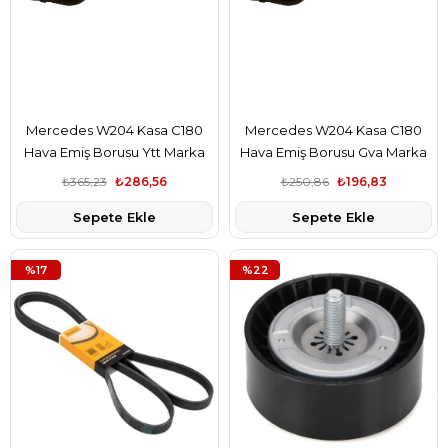
Mercedes W204 Kasa C180
Mercedes W204 Kasa C180
Hava Emiş Borusu Ytt Marka
Hava Emiş Borusu Gva Marka
A2710901929
A2710901929
₺365,23
₺286,56
₺250,86
₺196,83
Sepete Ekle
Sepete Ekle
%17
%22