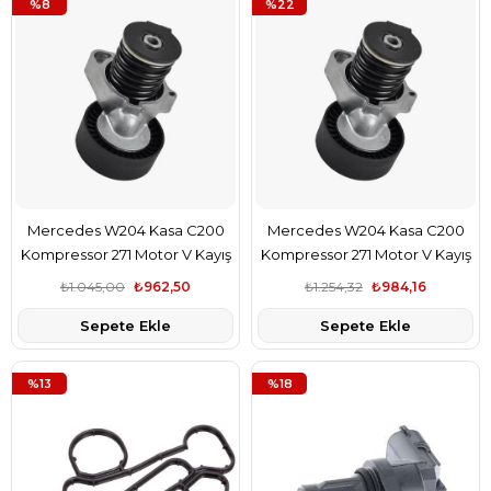
%8
%22
Mercedes W204 Kasa C200
Mercedes W204 Kasa C200
Kompressor 271 Motor V Kayış
Kompressor 271 Motor V Kayış
Gergi Kütüğü İthal Marka
Gergi Kütüğü Gva Marka
₺1.045,00
₺962,50
₺1.254,32
₺984,16
A2712000270
A2712000270
Sepete Ekle
Sepete Ekle
%13
%18