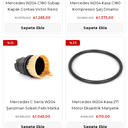
Mercedes W204 C180 Subap
Mercedes W204 Kasa C180
Kapak Contası Victor Reinz
Kompressor Şarj Dinamo
Marka A2710160921
Kasnağı Valeo Marka
₺1.375,00
₺1.265,00
₺1.650,00
₺1.375,00
A2711550215
Sepete Ekle
Sepete Ekle
%10
%33
Mercedes C Serisi W204
Mercedes W204 Kasa 271
Şanzıman Soketi Febi Marka
Motor Eksantrik Manyetik
A2035400253
Olringi Febi Marka
₺1.155,00
₺1.045,00
₺165,00
₺110,00
A0109972348
Sepete Ekle
Sepete Ekle