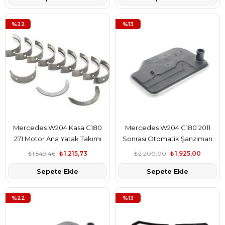
%22
%13
Mercedes W204 Kasa C180
Mercedes W204 C180 2011
271 Motor Ana Yatak Takımı
Sonrası Otomatik Şanzıman
Std Glyco Marka
Filtresi Febi Marka
₺1.549,46
₺1.215,73
₺2.200,00
₺1.925,00
A2710300040
A2222772000
Sepete Ekle
Sepete Ekle
%22
%13