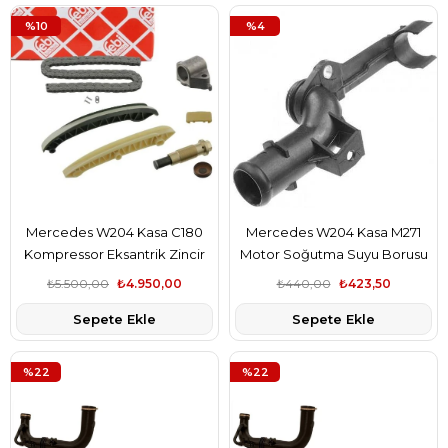
%10
%4
Mercedes W204 Kasa C180
Mercedes W204 Kasa M271
Kompressor Eksantrik Zincir
Motor Soğutma Suyu Borusu
Seti Marka A2710500611
(Su Flanşı) Rapro Marka
₺5.500,00
₺4.950,00
₺440,00
₺423,50
A2712001352
Sepete Ekle
Sepete Ekle
%22
%22