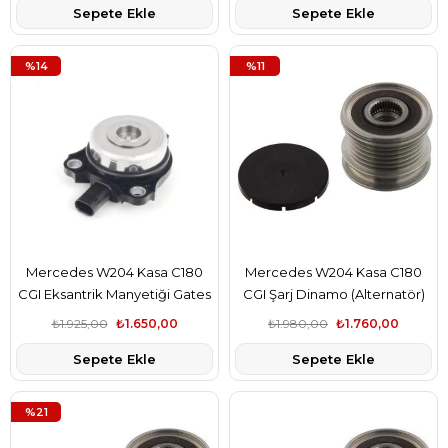
Sepete Ekle
Sepete Ekle
%14
%11
Mercedes W204 Kasa C180
Mercedes W204 Kasa C180
CGI Eksantrik Manyetiği Gates
CGI Şarj Dinamo (Alternatör)
Marka A2711560090
Kasnağı Gates Marka
₺1.925,00
₺1.650,00
₺1.980,00
₺1.760,00
A6461550115
Sepete Ekle
Sepete Ekle
%21