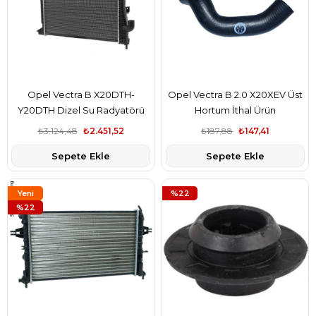
Opel Vectra B X20DTH-
Opel Vectra B 2.0 X20XEV Üst
Y20DTH Dizel Su Radyatörü
Hortum İthal Ürün
WAXELL Marka
₺3.124,48
₺2.451,52
₺187,88
₺147,41
Sepete Ekle
Sepete Ekle
Yeni
%22
Ürün
%22