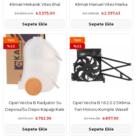
Klimalı Mekanik Vites ithal
Klimalı Manuel Vites Marka
Marka
₺3.850,00
₺3.575,00
₺3.055,55
₺2.397,43
Sepete Ekle
Sepete Ekle
Yeni
Yeni
Ürün
%22
Ürün
%22
Opel Vectra B Radyatör Su
Opel Vectra B 1.6 2.0 2.5 Klima
Deposu/Su Depo Kapağı Kale
Fan Motoru Komple Waxell
Marka
Marka
₺972,40
₺762,96
₺1.144,38
₺897,90
Sepete Ekle
Sepete Ekle