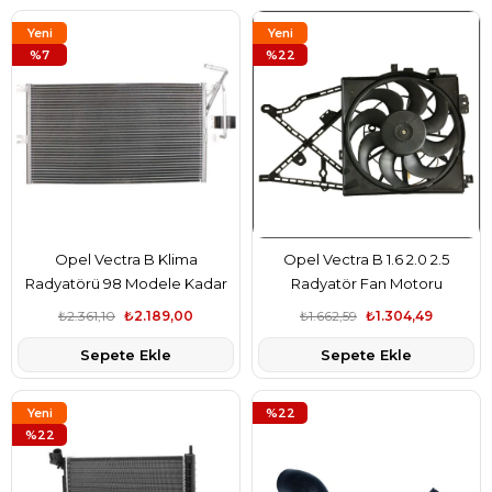
Yeni
Yeni
Ürün
%7
Ürün
%22
Opel Vectra B Klima
Opel Vectra B 1.6 2.0 2.5
Radyatörü 98 Modele Kadar
Radyatör Fan Motoru
Waxell Marka
Davlumbaz Komple Waxell
₺2.361,10
₺2.189,00
₺1.662,59
₺1.304,49
Marka
Sepete Ekle
Sepete Ekle
Yeni
%22
Ürün
%22