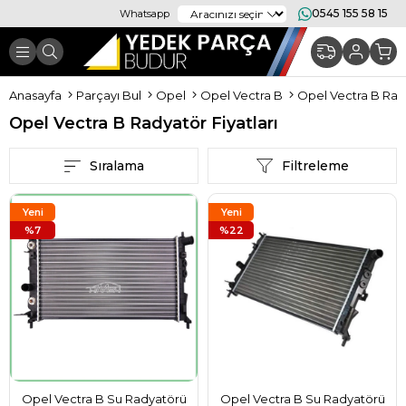
0545 155 58 15
Whatsapp
Anasayfa
Parçayı Bul
Opel
Opel Vectra B
Opel Vectra B Rady
Opel Vectra B Radyatör Fiyatları
Sıralama
Filtreleme
Yeni
Yeni
Ürün
%7
Ürün
%22
Opel Vectra B Su Radyatörü
Opel Vectra B Su Radyatörü