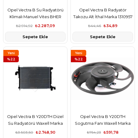
Opel Vectra B Su Radyatörü
Opel Vectra B Radyatör
Klimalı Manuel Vites BHER
Takozu Alt İthal Marka 1310957
Marka
₺2.914,92
₺2.287,09
₺44,46
₺34,89
Sepete Ekle
Sepete Ekle
Yeni
Yeni
Ürün
%22
Ürün
%22
Opel Vectra B Y20DTH Dizel
Opel Vectra B Y20DTH
Su Radyatörü Waxell Marka
Sogutma Fanı Waxell Marka
1200525
1341313
₺3.503,50
₺2.748,90
₺754,23
₺591,78