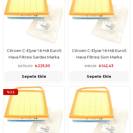
Citroen C-Elyse 1.6 Hdi Euro5
Citroen C-Elyse 1.6 Hdi Euro5
Hava Filtresi Sardes Marka
Hava Filtresi Sion Marka
1444.TV
1444.TV
₺275,00
₺225,50
₺181,53
₺142,43
Sepete Ekle
Sepete Ekle
%22