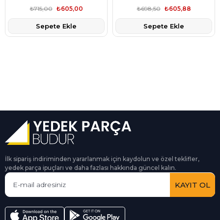
1444.TV
1444.TV
₺715,00
₺605,00
₺698,50
₺605,88
Sepete Ekle
Sepete Ekle
İlk sipariş indiriminden yararlanmak için kaydolun ve özel teklifler,
yedek parça ipuçları ve daha fazlası hakkında güncel kalın.
KAYIT OL