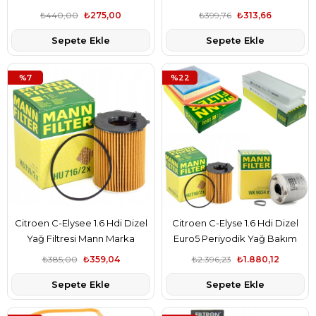
1610693780
Marka 1444.TV
₺440,00
₺275,00
₺399,76
₺313,66
Sepete Ekle
Sepete Ekle
%7
%22
Citroen C-Elysee 1.6 Hdi Dizel
Citroen C-Elyse 1.6 Hdi Dizel
Yağ Filtresi Mann Marka
Euro5 Periyodik Yağ Bakım
TAMT6714FDE
Filtre Seti Mann Marka
₺385,00
₺359,04
₺2.396,23
₺1.880,12
1444.TV-TAMT6714FDE-
Sepete Ekle
Sepete Ekle
1906.E6-9678792080