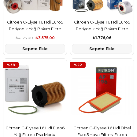
Citroen C-Elyse 1.6 Hdi Euro5
Citroen C-Elyse 1.6 Hdi Euro5
Periyodik Yağ Bakım Filtre
Periyodik Yağ Bakım Filtre
Seti Psa Marka TAMT6714FDE-
Seti Bosch Marka
₺4.125,00
₺3.575,00
₺1.776,06
1444.TV-9809721080-
TAMT6714FDE-1444.TV-
Sepete Ekle
Sepete Ekle
9678792080
1906.E6-9678792080
%38
%22
Citroen C-Elysee 1.6 Hdi Euro6
Citroen C-Elysee 1.6 Hdi Dizel
Yağ Filtresi Psa Marka
Euro5 Hava Filtresi Filtron