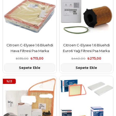
Citroen C-Elysee 1.6 Bluehdi
Citroen C-Elysee 1.6 Bluehdi
Hava Filtresi Psa Marka
Euro6 Yağ Filtresi Psa Marka
9802348680
1610693780
₺935,00
₺715,00
₺440,00
₺275,00
Sepete Ekle
Sepete Ekle
%13