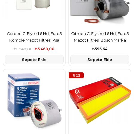
Citroen C-Elyse 1.6 Hdi Euro5
Citroen C-Elysee 1.6 Hdi Euro5
Komple Mazot Filtresi Psa
Mazot Filtresi Bosch Marka
Marka 1901.97
F026402862
₺5.940,00
₺5.460,00
₺596,64
Sepete Ekle
Sepete Ekle
%22