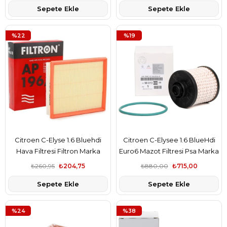
Sepete Ekle
Sepete Ekle
9802348680-9678792080-
0W30
%22
%19
Citroen C-Elyse 1.6 Bluehdi
Citroen C-Elysee 1.6 BlueHdi
Hava Filtresi Filtron Marka
Euro6 Mazot Filtresi Psa Marka
9802348680
9801366680
₺260,95
₺204,75
₺880,00
₺715,00
Sepete Ekle
Sepete Ekle
%24
%38