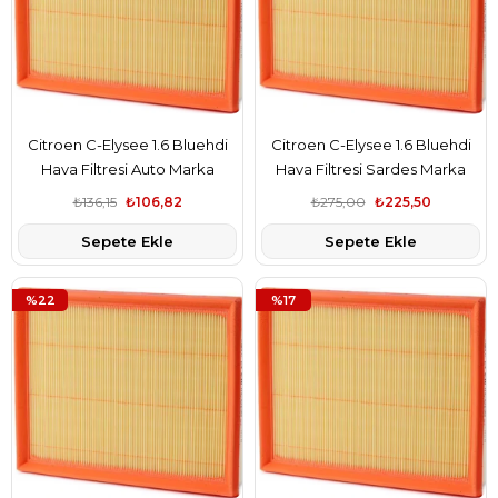
Citroen C-Elysee 1.6 Bluehdi
Citroen C-Elysee 1.6 Bluehdi
Hava Filtresi Auto Marka
Hava Filtresi Sardes Marka
9802348680
9802348680
₺136,15
₺106,82
₺275,00
₺225,50
Sepete Ekle
Sepete Ekle
%22
%17