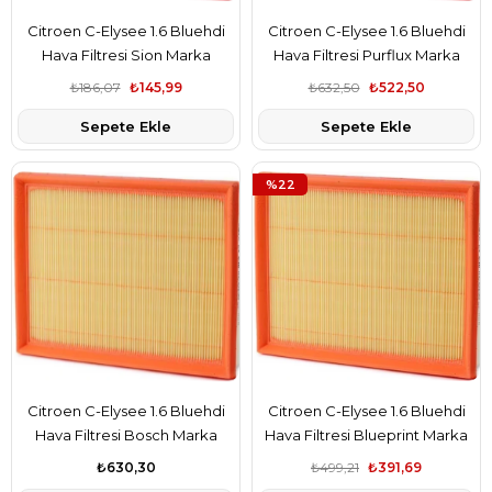
Citroen C-Elysee 1.6 Bluehdi
Citroen C-Elysee 1.6 Bluehdi
Hava Filtresi Sion Marka
Hava Filtresi Purflux Marka
9802348680
9802348680
₺186,07
₺145,99
₺632,50
₺522,50
Sepete Ekle
Sepete Ekle
%22
Citroen C-Elysee 1.6 Bluehdi
Citroen C-Elysee 1.6 Bluehdi
Hava Filtresi Bosch Marka
Hava Filtresi Blueprint Marka
9802348680
9802348680
₺630,30
₺499,21
₺391,69