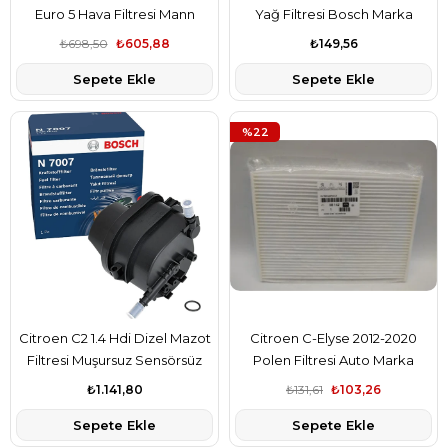
Euro 5 Hava Filtresi Mann
Yağ Filtresi Bosch Marka
Marka C3585
1109AY
₺698,50
₺605,88
₺149,56
Sepete Ekle
Sepete Ekle
%22
Citroen C2 1.4 Hdi Dizel Mazot
Citroen C-Elyse 2012-2020
Filtresi Muşursuz Sensörsüz
Polen Filtresi Auto Marka
Bosch Marka 1901.99
9678792080
₺1.141,80
₺131,61
₺103,26
Sepete Ekle
Sepete Ekle