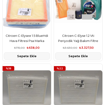
Citroen C-Elysee 1.5 BlueHdi
Citroen C-Elyse 1.2 Vti
Hava Filtresi Psa Marka
Periyodik Yağ Bakım Filtre
9813908880
Seti Psa Marka 9678792080-
₺715,00
₺638,00
₺3.630,00
₺3.327,50
9674725580-1109.AL-5W40
Sepete Ekle
Sepete Ekle
%18
%22