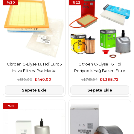
%20
%22
Citroen C-Elyse 1.6 Hdi Euro5
Citroen C-Elyse 1.6 Hdi
Hava Filtresi Psa Marka
Periyodik Yağ Bakım Filtre
1444.TV
Seti Filtron Marka 1444.TV-
₺550,00
₺440,00
₺1.769,94
₺1.388,72
TAMT6714FDE-1906.E6-
Sepete Ekle
Sepete Ekle
9678792080
%8