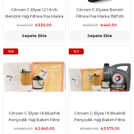
Citroen C-Elyse 1.2 1.6 Vti
Citroen C-Elysee Benzin
Benzinli Yağ Filtresi Psa Marka
Filtresi Psa Marka 1567.A5
1109.AL
₺440,00
₺330,00
₺605,00
₺440,00
Sepete Ekle
Sepete Ekle
%8
%7
Citroen C-Elyse 1.6 Bluehdi
Citroen C-Elyse 1.6 Bluehdi
Periyodik Yağ Bakım Filtre
Periyodik Yağ Bakım Filtre
Seti 1610693780-9801366680-
Seti Motor Yağlı Psa Marka
₺2.860,00
₺2.640,00
₺3.850,00
₺3.575,00
9802348680-9678792080
1610693780-9801366680-