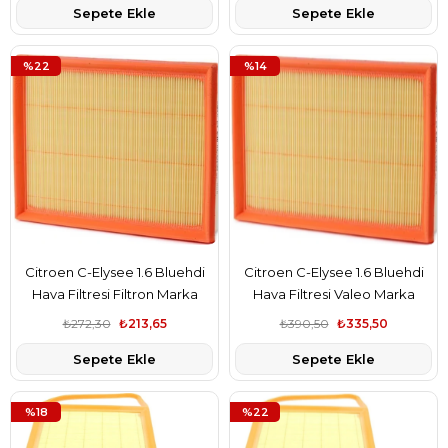
Sepete Ekle
Sepete Ekle
%22
%14
Citroen C-Elysee 1.6 Bluehdi
Citroen C-Elysee 1.6 Bluehdi
Hava Filtresi Filtron Marka
Hava Filtresi Valeo Marka
9802348680
9802348680
₺272,30
₺213,65
₺390,50
₺335,50
Sepete Ekle
Sepete Ekle
%18
%22