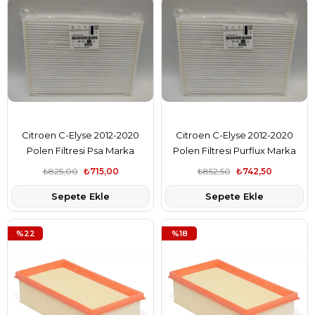
Citroen C-Elyse 2012-2020
Citroen C-Elyse 2012-2020
Polen Filtresi Psa Marka
Polen Filtresi Purflux Marka
9678792080
9678792080
₺825,00
₺715,00
₺852,50
₺742,50
Sepete Ekle
Sepete Ekle
%22
%18