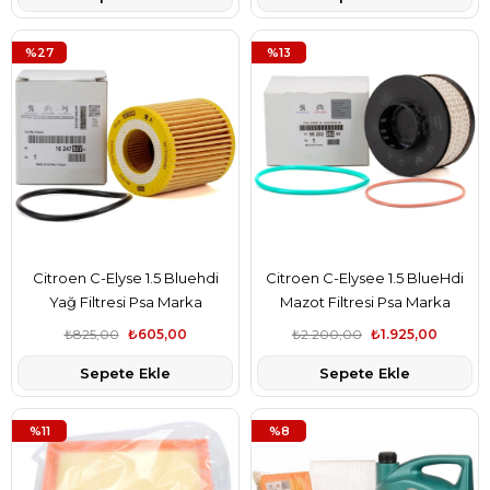
%27
%13
Citroen C-Elyse 1.5 Bluehdi
Citroen C-Elysee 1.5 BlueHdi
Yağ Filtresi Psa Marka
Mazot Filtresi Psa Marka
1680682480
9820226380
₺825,00
₺605,00
₺2.200,00
₺1.925,00
Sepete Ekle
Sepete Ekle
%11
%8