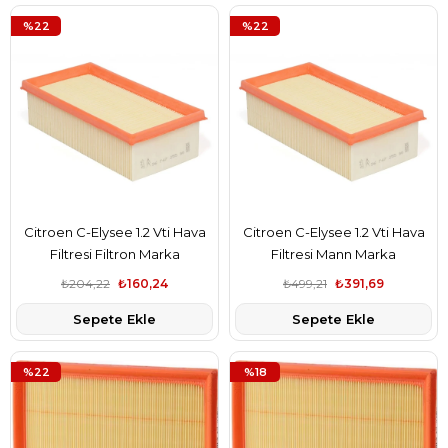
%22
%22
Citroen C-Elysee 1.2 Vti Hava
Citroen C-Elysee 1.2 Vti Hava
Filtresi Filtron Marka
Filtresi Mann Marka
9674725580
9674725580
₺204,22
₺160,24
₺499,21
₺391,69
Sepete Ekle
Sepete Ekle
%22
%18