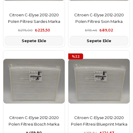
Citroen C-Elyse 2012-2020
Citroen C-Elyse 2012-2020
Polen Filtresi Sardes Marka
Polen Filtresi Sıon Marka
9678792080
9678792080
₺275,00
₺225,50
₺113,46
₺89,02
Sepete Ekle
Sepete Ekle
%22
Citroen C-Elyse 2012-2020
Citroen C-Elyse 2012-2020
Polen Filtresi Bosch Marka
Polen Filtresi Blueprint Marka
9678792080
9678792080
₺459,80
₺158,84
₺124,63