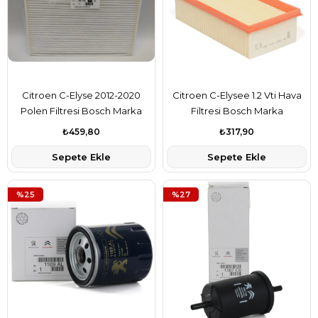
Citroen C-Elyse 2012-2020
Citroen C-Elysee 1.2 Vti Hava
Polen Filtresi Bosch Marka
Filtresi Bosch Marka
1987435033
9674725580
₺459,80
₺317,90
Sepete Ekle
Sepete Ekle
%25
%27