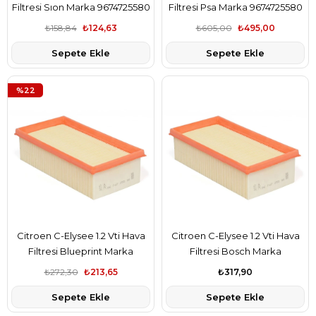
Filtresi Sıon Marka 9674725580
Filtresi Psa Marka 9674725580
₺158,84
₺124,63
₺605,00
₺495,00
Sepete Ekle
Sepete Ekle
%22
Citroen C-Elysee 1.2 Vti Hava
Citroen C-Elysee 1.2 Vti Hava
Filtresi Blueprint Marka
Filtresi Bosch Marka
9674725580
9674725580
₺272,30
₺213,65
₺317,90
Sepete Ekle
Sepete Ekle