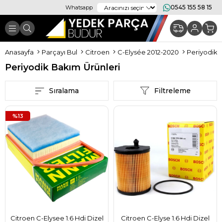
0545 155 58 15
Whatsapp
Anasayfa
Parçayı Bul
Citroen
C-Elysée 2012-2020
Periyodik 
Periyodik Bakım Ürünleri
Sıralama
Filtreleme
%13
Citroen C-Elysee 1.6 Hdi Dizel
Citroen C-Elyse 1.6 Hdi Dizel