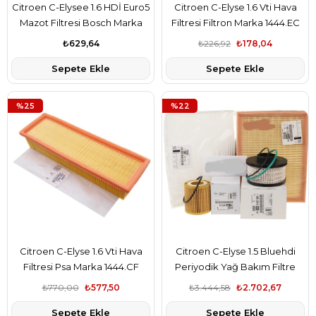
Citroen C-Elysee 1.6 HDİ Euro5
Citroen C-Elyse 1.6 Vti Hava
Mazot Filtresi Bosch Marka
Filtresi Filtron Marka 1444.EC
1906.E6
₺629,64
₺226,92
₺178,04
Sepete Ekle
Sepete Ekle
%25
%22
Citroen C-Elyse 1.6 Vti Hava
Citroen C-Elyse 1.5 Bluehdi
Filtresi Psa Marka 1444.CF
Periyodik Yağ Bakım Filtre
Seti Psa Marka 39192256-
₺770,00
₺577,50
₺3.444,58
₺2.702,67
1680682480-9820226380-
Sepete Ekle
Sepete Ekle
9678792080