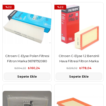
%22
%22
Citroen C-Elyse Polen Filtresi
Citroen C-Elyse 1.2 Benzinli
Filtron Marka 9678792080
Hava Filtresi Filtron Marka
9674725580
₺204,22
₺160,24
₺226,92
₺178,04
Sepete Ekle
Sepete Ekle