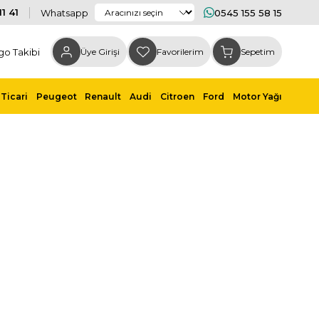
1 41
Whatsapp
0545 155 58 15
go Takibi
Üye Girişi
Favorilerim
Sepetim
Ticari
Peugeot
Renault
Audi
Citroen
Ford
Motor Yağı