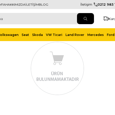
İletişim
0212 983 1
YFA
HAKKIMIZDA
İLETİŞİM
BLOG
Kar
Volkswagen
Seat
Skoda
VW Ticari
Land Rover
Mercedes
Ford 