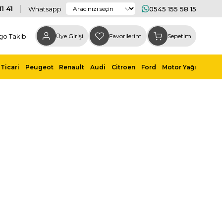
1 41
Whatsapp
0545 155 58 15
go Takibi
Üye Girişi
Favorilerim
Sepetim
Ticari
Peugeot
Renault
Audi
Citroen
Ford
Motor Yağı