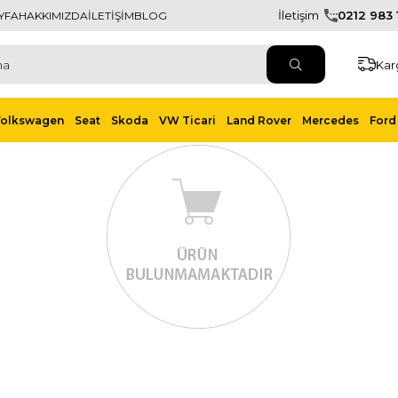
İletişim
0212 983 1
YFA
HAKKIMIZDA
İLETİŞİM
BLOG
Kar
Volkswagen
Seat
Skoda
VW Ticari
Land Rover
Mercedes
Ford 