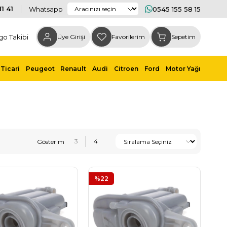
1 41
Whatsapp
0545 155 58 15
go Takibi
Üye Girişi
Favorilerim
Sepetim
Ticari
Peugeot
Renault
Audi
Citroen
Ford
Motor Yağı
%22