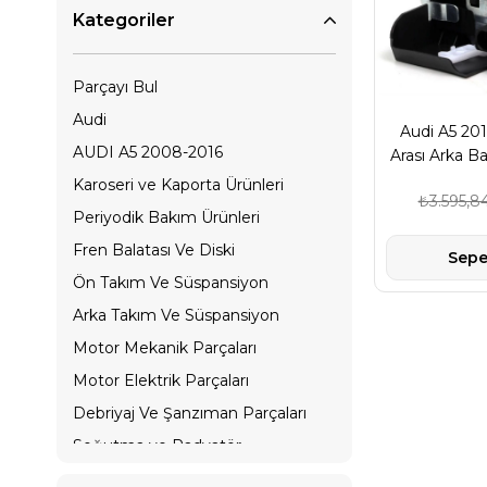
Kategoriler
Parçayı Bul
Audi
Audi A5 20
AUDI A5 2008-2016
Arası Arka Ba
Orjinal Mar
Karoseri ve Kaporta Ürünleri
₺3.595,8
Periyodik Bakım Ürünleri
Fren Balatası Ve Diski
Sepe
Ön Takım Ve Süspansiyon
Arka Takım Ve Süspansiyon
Motor Mekanik Parçaları
Motor Elektrik Parçaları
Debriyaj Ve Şanzıman Parçaları
Soğutma ve Radyatör
Sensör, Valf ve Elektrik Ürünleri