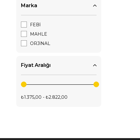
Marka
Dış Aydınlatma Ürünleri
Karoser İç Trim Malzemeleri
FEBİ
MAHLE
ORJİNAL
Fiyat Aralığı
₺1.375,00 - ₺2.822,00