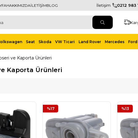
İletişim
0212 983 1
YFA
HAKKIMIZDA
İLETİŞİM
BLOG
Kar
Volkswagen
Seat
Skoda
VW Ticari
Land Rover
Mercedes
Ford 
oseri ve Kaporta Ürünleri
ve Kaporta Ürünleri
%17
%13