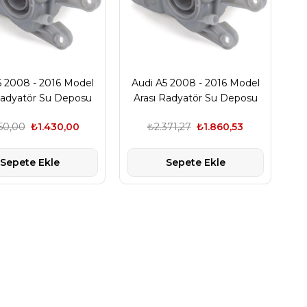
5 2008 - 2016 Model
Audi A5 2008 - 2016 Model
Radyatör Su Deposu
Arası Radyatör Su Deposu
Marka 8K0121403T
Orjinal Marka 8K0121403T
50,00
₺1.430,00
₺2.371,27
₺1.860,53
Sepete Ekle
Sepete Ekle