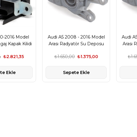
10-2016 Model
Audi A5 2008 - 2016 Model
Audi A
gaj Kapak Kilidi
Arası Radyatör Su Deposu
Arası 
ka 4F5827505D
Behr-Mahle Marka
Febi 
4
₺2.821,35
₺1.650,00
₺1.375,00
₺1.6
8K0121403T
te Ekle
Sepete Ekle