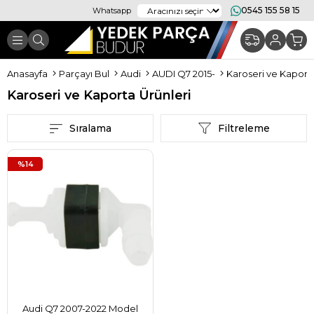
0545 155 58 15
Whatsapp
Anasayfa
Parçayı Bul
Audi
AUDI Q7 2015-
Karoseri ve Kaporta
Karoseri ve Kaporta Ürünleri
Sıralama
Filtreleme
%14
Audi Q7 2007-2022 Model