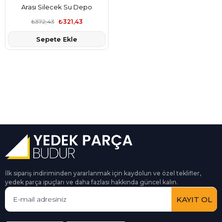
Arası Silecek Su Depo
Bağlantı Aparatı Orjinal
₺372,43
₺321,43
3B0955665C
Sepete Ekle
İlk sipariş indiriminden yararlanmak için kaydolun ve özel teklifler,
yedek parça ipuçları ve daha fazlası hakkında güncel kalın.
KAYIT OL