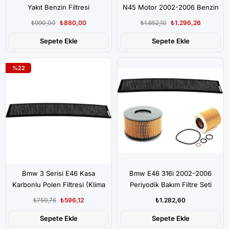
Yakıt Benzin Filtresi
N45 Motor 2002-2006 Benzin
Filtresi
₺990,00
₺880,00
₺1.652,10
₺1.296,26
Sepete Ekle
Sepete Ekle
%22
Bmw 3 Serisi E46 Kasa
Bmw E46 316i 2002-2006
Karbonlu Polen Filtresi (Klima
Periyodik Bakım Filtre Seti
Filtresi)
₺759,76
₺596,12
₺1.282,60
Sepete Ekle
Sepete Ekle