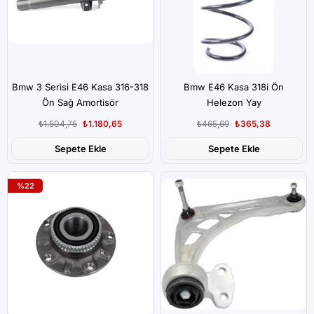
Bmw 3 Serisi E46 Kasa 316-318
Bmw E46 Kasa 318i Ön
Ön Sağ Amortisör
Helezon Yay
₺1.504,75
₺1.180,65
₺465,69
₺365,38
Sepete Ekle
Sepete Ekle
%22