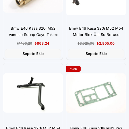
Bmw E46 Kasa 320i M52
Bmw E46 Kasa 320i M52 M54
Vanoslu Subap Gayd Takımı
Motor Blok Üst Su Borusu
Supar
₺1.100,20
₺863,24
₺3.025,00
₺2.805,00
Sepete Ekle
Sepete Ekle
%25
Bmw E46 Kasa 320i M52 M54
Bmw E46 Kasa 318i M43 Yağ