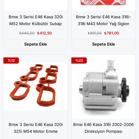
Bmw 3 Serisi E46 Kasa 320i
Bmw 3 Serisi E46 Kasa 316i-
M52 Motor Külbütör Subap
318i M43 Motor Yağ Siglon
Kapak Vida Contası Takım
Basınç Ayarlama Valfi
₺440,00
₺412,50
₺891,00
₺781,00
Sepete Ekle
Sepete Ekle
%12
%22
Bmw 3 Serisi E46 Kasa 320i
Bmw E46 Kasa 316i 2002-2006
325i M54 Motor Emme
Direksiyon Pompası
Manifold Conta Set