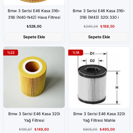
Bmw 3 Serisi E46 Kasa 316i-
Bmw 3 Serisi E46 Kasa 316i-
318i (N40-N42) Hava Filtresi
318i (M43) 320i 330 i
(M52)Hava Filtresi
₺528,00
₺240,24
₺188,50
Sepete Ekle
Sepete Ekle
%22
%18
Bmw 3 Serisi E46 Kasa 320i
Bmw 3 Serisi E46 Kasa 320i
Yağ Filtresi
Yağ Filtresi Mahle
₺190,67
₺149,60
₺605,00
₺495,00