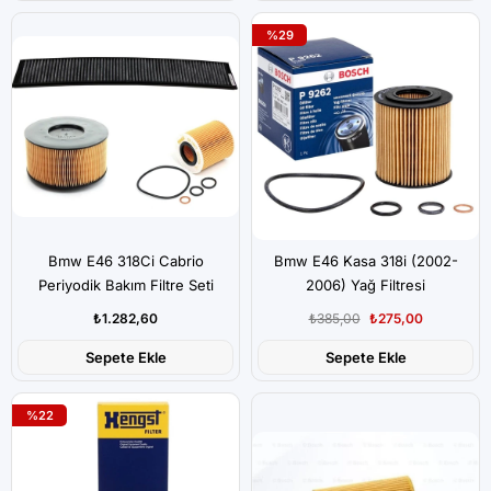
%29
Bmw E46 318Ci Cabrio
Bmw E46 Kasa 318i (2002-
Periyodik Bakım Filtre Seti
2006) Yağ Filtresi
₺1.282,60
₺385,00
₺275,00
Sepete Ekle
Sepete Ekle
%22