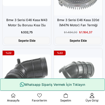
Bmw 3 Serisi E46 Kasa M43
Bmw 3 Serisi E46 Kasa 320d
Motor Su Borusu Kısa (Su
(M47N Motor) Fan Termiği
Flanşı)
₺332,75
₺1.484,00
₺1.164,37
Sepete Ekle
Sepete Ekle
%22
%22
Whatsapp Sipariş Vermek İçin Tıklayın
Çerez Kullanımı
Anasayfa
Favorilerim
Sepetim
Üye Girişi
Bmw 3 Serisi E46 Kasa 320i
Bmw 3 Serisi E46 Kasa 320i