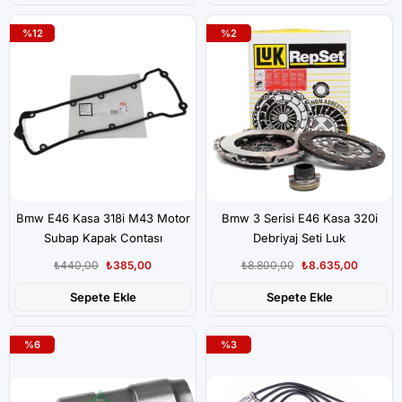
%12
%2
Bmw E46 Kasa 318i M43 Motor
Bmw 3 Serisi E46 Kasa 320i
Subap Kapak Contası
Debriyaj Seti Luk
₺440,00
₺385,00
₺8.800,00
₺8.635,00
Sepete Ekle
Sepete Ekle
%6
%3