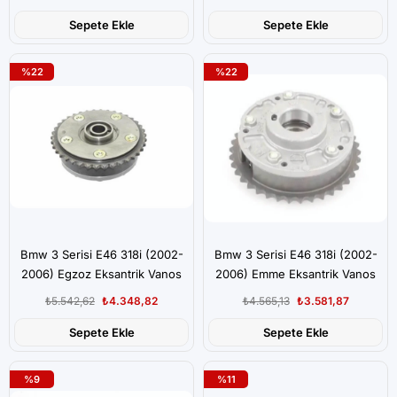
Sepete Ekle
Sepete Ekle
%22
%22
Bmw 3 Serisi E46 318i (2002-
Bmw 3 Serisi E46 318i (2002-
2006) Egzoz Eksantrik Vanos
2006) Emme Eksantrik Vanos
Dişlisi
Dişlisi
₺5.542,62
₺4.348,82
₺4.565,13
₺3.581,87
Sepete Ekle
Sepete Ekle
%9
%11