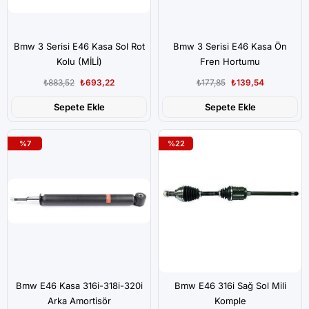
Bmw 3 Serisi E46 Kasa Sol Rot
Bmw 3 Serisi E46 Kasa Ön
Kolu (MİLİ)
Fren Hortumu
₺883,52
₺693,22
₺177,85
₺139,54
Sepete Ekle
Sepete Ekle
%7
%22
Bmw E46 Kasa 316i-318i-320i
Bmw E46 316i Sağ Sol Mili
Arka Amortisör
Komple