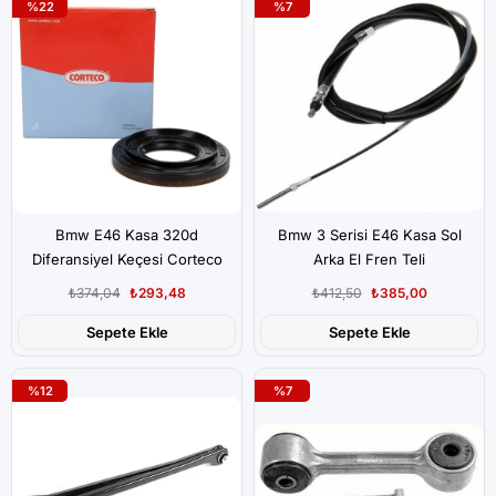
%22
%7
Bmw E46 Kasa 320d
Bmw 3 Serisi E46 Kasa Sol
Diferansiyel Keçesi Corteco
Arka El Fren Teli
₺374,04
₺293,48
₺412,50
₺385,00
Sepete Ekle
Sepete Ekle
%12
%7