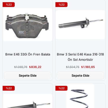
%22
%22
Bmw E46 330i Ön Fren Balata
Bmw 3 Serisi E46 Kasa 316-318
Ön Sol Amortisör
₺1.065,76
₺836,22
₺1.504,75
₺1.180,65
Sepete Ekle
Sepete Ekle
%22
%22