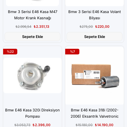
Bmw 3 Serisi E46 Kasa M47
Bmw 3 Serisi E46 Kasa Volant
Motor Krank Kasnağı
Bilyası
₺2.996,54
₺2.351,13
₺275,00
₺220,00
Sepete Ekle
Sepete Ekle
%22
%7
Bmw E46 Kasa 320i Direksiyon
Bmw E46 Kasa 318i (2002-
Pompası
2006) Eksantrik Valvetronic
Ayar Motoru
₺3.053,73
₺2.396,00
₺15.180,00
₺14.190,00