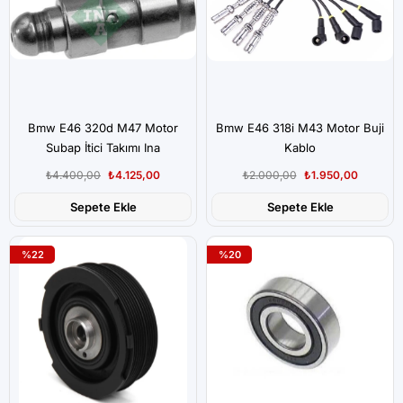
Bmw E46 320d M47 Motor
Bmw E46 318i M43 Motor Buji
Subap İtici Takımı Ina
Kablo
₺4.400,00
₺4.125,00
₺2.000,00
₺1.950,00
Sepete Ekle
Sepete Ekle
%22
%20