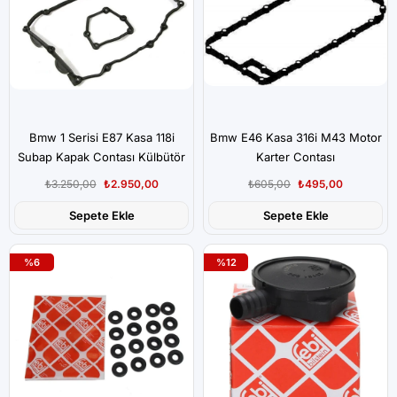
Bmw 1 Serisi E87 Kasa 118i
Bmw E46 Kasa 316i M43 Motor
Subap Kapak Contası Külbütör
Karter Contası
Reinz
₺3.250,00
₺2.950,00
₺605,00
₺495,00
Sepete Ekle
Sepete Ekle
%6
%12