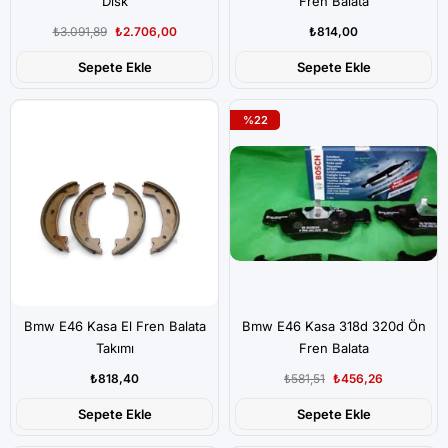
Disk
Fren Balata
₺3.091,89
₺2.706,00
₺814,00
Sepete Ekle
Sepete Ekle
%22
Bmw E46 Kasa El Fren Balata
Bmw E46 Kasa 318d 320d Ön
Takımı
Fren Balata
₺818,40
₺581,51
₺456,26
Sepete Ekle
Sepete Ekle