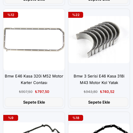
%12
%22
Bmw E46 Kasa 320i M52 Motor
Bmw 3 Serisi E46 Kasa 318i
Karter Contası
M43 Motor Kol Yatak
₺907,50
₺797,50
₺943,80
₺740,52
Sepete Ekle
Sepete Ekle
%9
%18