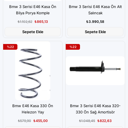
Bmw 3 Serisi E46 Kasa Ön
Bmw 3 Serisi E46 Kasa Ön Alt
Bilya Porya Komple
Salıncak
₺1.102,62
₺865,13
₺3.990,58
Sepete Ekle
Sepete Ekle
%22
%22
Bmw E46 Kasa 330 Ön
Bmw 3 Serisi E46 Kasa 320-
Helezon Yay
330 Ön Sağ Amortisör
₺579,90
₺455,00
₺1.048,45
₺822,63