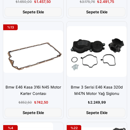
₺1.650,00
₺1.457,50
₺3.175,76
₺2.491,75
Sepete Ekle
Sepete Ekle
%13
Bmw E46 Kasa 316i N45 Motor
Bmw 3 Serisi E46 Kasa 320d
Karter Contası
M47N Motor Yağ Siglonu
₺852,50
₺742,50
₺2.249,99
Sepete Ekle
Sepete Ekle
%4
%22