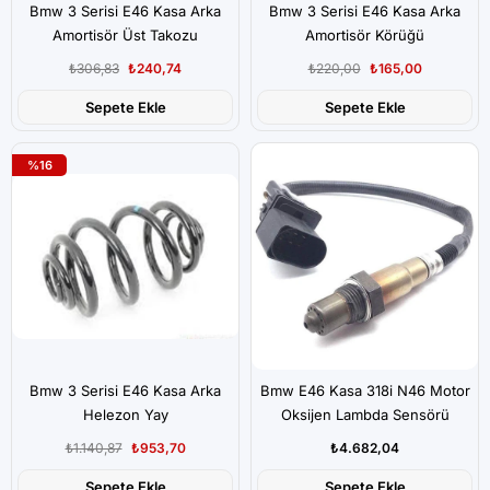
Bmw 3 Serisi E46 Kasa Arka
Bmw 3 Serisi E46 Kasa Arka
Amortisör Üst Takozu
Amortisör Körüğü
₺306,83
₺240,74
₺220,00
₺165,00
Sepete Ekle
Sepete Ekle
%16
Bmw 3 Serisi E46 Kasa Arka
Bmw E46 Kasa 318i N46 Motor
Helezon Yay
Oksijen Lambda Sensörü
₺1.140,87
₺953,70
₺4.682,04
Sepete Ekle
Sepete Ekle