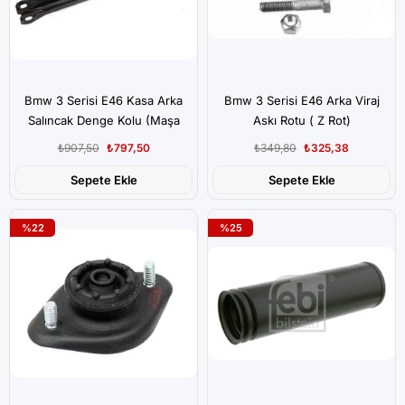
Bmw 3 Serisi E46 Kasa Arka
Bmw 3 Serisi E46 Arka Viraj
Salıncak Denge Kolu (Maşa
Askı Rotu ( Z Rot)
Kolu)
₺907,50
₺797,50
₺349,80
₺325,38
Sepete Ekle
Sepete Ekle
%22
%25