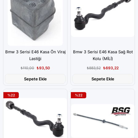
Bmw 3 Serisi E46 Kasa Ön Viraj
Bmw 3 Serisi E46 Kasa Sağ Rot
Lastiği
Kolu (MİLİ)
₺110,00
₺93,50
₺883,52
₺693,22
Sepete Ekle
Sepete Ekle
%22
%22