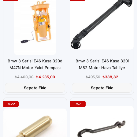
Bmw 3 Serisi E46 Kasa 320d
Bmw 3 Serisi E46 Kasa 320i
M47N Motor Yakıt Pompası
M52 Motor Hava Tahliye
Şamandıralı
Hortumu
₺4.400,00
₺4.235,00
₺495,56
₺388,82
Sepete Ekle
Sepete Ekle
%22
%7