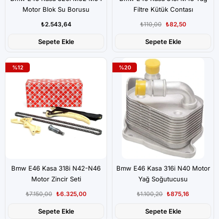
Motor Blok Su Borusu
Filtre Kütük Contası
₺2.543,64
₺110,00
₺82,50
Sepete Ekle
Sepete Ekle
%12
%20
Bmw E46 Kasa 318i N42-N46
Bmw E46 Kasa 316i N40 Motor
Motor Zincir Seti
Yağ Soğutucusu
₺7.150,00
₺6.325,00
₺1.100,20
₺875,16
Sepete Ekle
Sepete Ekle