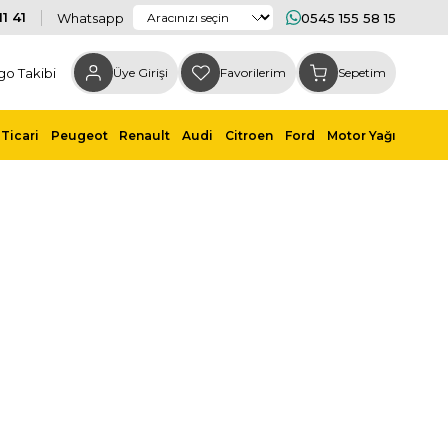
1 41
Whatsapp
0545 155 58 15
go Takibi
Üye Girişi
Favorilerim
Sepetim
Ticari
Peugeot
Renault
Audi
Citroen
Ford
Motor Yağı