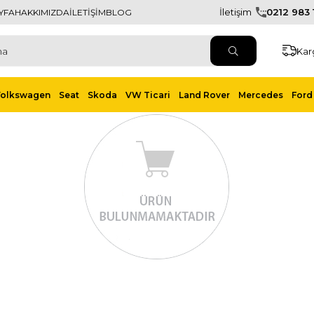
İletişim
0212 983 1
YFA
HAKKIMIZDA
İLETİŞİM
BLOG
Kar
Volkswagen
Seat
Skoda
VW Ticari
Land Rover
Mercedes
Ford 