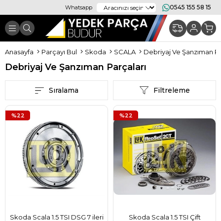
0545 155 58 15
Whatsapp
Anasayfa
Parçayı Bul
Skoda
SCALA
Debriyaj Ve Şanzıman Pa
Debriyaj Ve Şanzıman Parçaları
Sıralama
Filtreleme
%22
%22
Skoda Scala 1.5 TSI DSG 7 ileri
Skoda Scala 1.5 TSI Çift