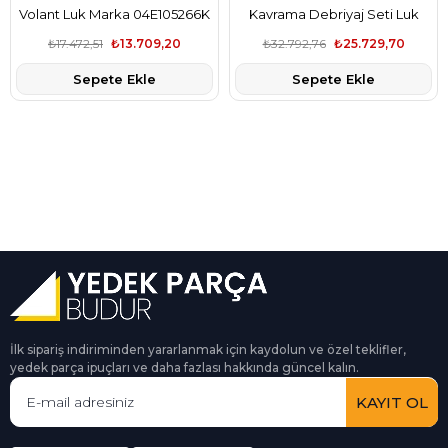
Volant Luk Marka 04E105266K
Kavrama Debriyaj Seti Luk
Marka 0AM198142AC
₺17.472,51
₺13.709,20
₺32.792,76
₺25.729,70
Sepete Ekle
Sepete Ekle
İlk sipariş indiriminden yararlanmak için kaydolun ve özel teklifler,
yedek parça ipuçları ve daha fazlası hakkında güncel kalın.
KAYIT OL