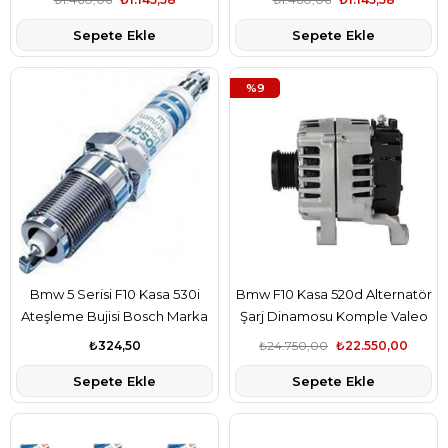
Sepete Ekle
Sepete Ekle
%9
Bmw 5 Serisi F10 Kasa 530i
Bmw F10 Kasa 520d Alternatör
Ateşleme Bujisi Bosch Marka
Şarj Dinamosu Komple Valeo
12120037663
Marka 12318509024
₺324,50
₺24.750,00
₺22.550,00
Sepete Ekle
Sepete Ekle