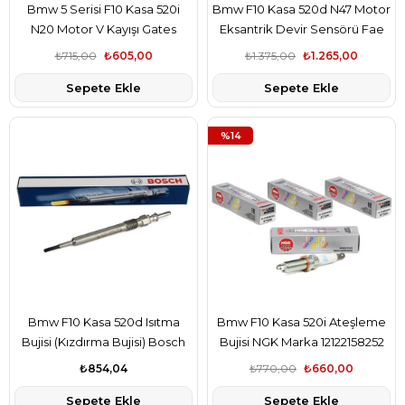
Bmw 5 Serisi F10 Kasa 520i
Bmw F10 Kasa 520d N47 Motor
N20 Motor V Kayışı Gates
Eksantrik Devir Sensörü Fae
Marka 04E145933A
Marka 13627803093-1
₺715,00
₺605,00
₺1.375,00
₺1.265,00
Sepete Ekle
Sepete Ekle
%14
Bmw F10 Kasa 520d Isıtma
Bmw F10 Kasa 520i Ateşleme
Bujisi (Kızdırma Bujisi) Bosch
Bujisi NGK Marka 12122158252
Marka 12230035934
₺854,04
₺770,00
₺660,00
Sepete Ekle
Sepete Ekle