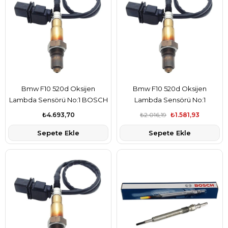
Bmw F10 520d Oksijen
Bmw F10 520d Oksijen
Lambda Sensörü No:1 BOSCH
Lambda Sensörü No:1
Marka
₺4.693,70
₺2.016,19
₺1.581,93
Sepete Ekle
Sepete Ekle