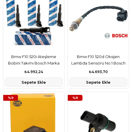
Bmw F10 520i Ateşleme
Bmw F10 520d Oksijen
Bobini Takımı Bosch Marka
Lambda Sensörü No:1 Bosch
12137594937
Marka 13627791600
₺4.992,24
₺4.693,70
Sepete Ekle
Sepete Ekle
%9
%8