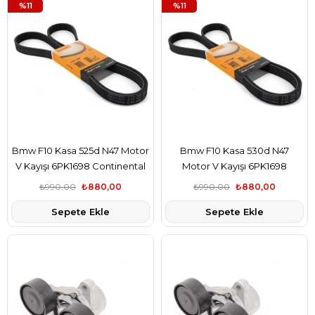
%11
%11
Bmw F10 Kasa 525d N47 Motor
Bmw F10 Kasa 530d N47
V Kayışı 6PK1698 Continental
Motor V Kayışı 6PK1698
Marka 5750.FY
Continental Marka 5750.FY
₺990,00
₺880,00
₺990,00
₺880,00
Sepete Ekle
Sepete Ekle