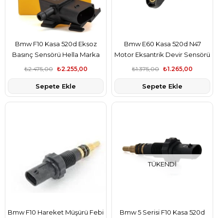
Bmw F10 Kasa 520d Eksoz
Bmw E60 Kasa 520d N47
Basınç Sensörü Hella Marka
Motor Eksantrik Devir Sensörü
13627805152
Fae Marka 13627803093-1
₺2.475,00
₺2.255,00
₺1.375,00
₺1.265,00
Sepete Ekle
Sepete Ekle
TÜKENDI
Bmw F10 Hareket Müşürü Febi
Bmw 5 Serisi F10 Kasa 520d