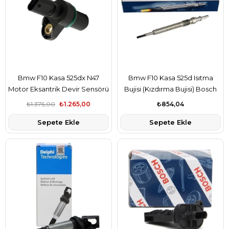
Bmw F10 Kasa 525dx N47
Bmw F10 Kasa 525d Isıtma
Motor Eksantrik Devir Sensörü
Bujisi (Kızdırma Bujisi) Bosch
Fae Marka 13627803093-1
Marka 12230035934
₺1.375,00
₺1.265,00
₺854,04
Sepete Ekle
Sepete Ekle