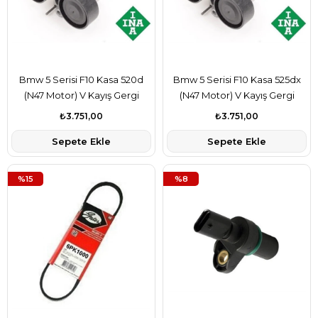
Bmw 5 Serisi F10 Kasa 520d
Bmw 5 Serisi F10 Kasa 525dx
(N47 Motor) V Kayış Gergi
(N47 Motor) V Kayış Gergi
Kütüğü Komple Ina Marka
Kütüğü Komple Ina Marka
₺3.751,00
₺3.751,00
11287810807
11287810807
Sepete Ekle
Sepete Ekle
%15
%8