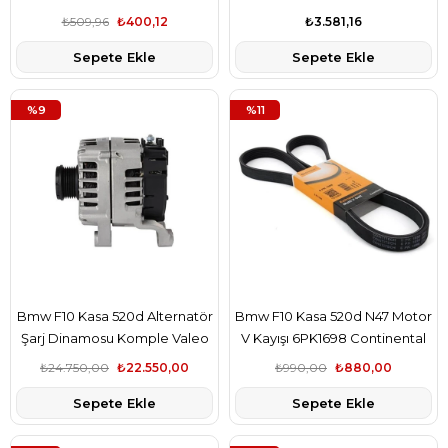
₺509,96
₺400,12
₺3.581,16
Sepete Ekle
Sepete Ekle
%9
%11
Bmw F10 Kasa 520d Alternatör
Bmw F10 Kasa 520d N47 Motor
Şarj Dinamosu Komple Valeo
V Kayışı 6PK1698 Continental
Marka
Marka 5750.FY
₺24.750,00
₺22.550,00
₺990,00
₺880,00
Sepete Ekle
Sepete Ekle