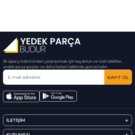
İlk sipariş indiriminden yararlanmak için kaydolun ve özel teklifler,
yedek parça ipuçları ve daha fazlası hakkında güncel kalın.
KAYIT OL
İLETİŞİM
KURUMSAL