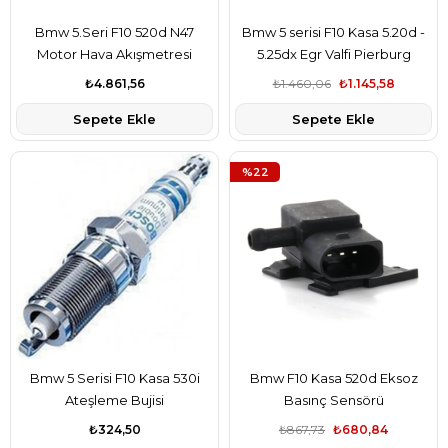
Bmw 5.Seri F10 520d N47
Bmw 5 serisi F10 Kasa 5.20d -
Motor Hava Akışmetresi
5.25dx Egr Valfi Pierburg
Bosch
₺4.861,56
₺1.460,06
₺1.145,58
Sepete Ekle
Sepete Ekle
%22
Bmw 5 Serisi F10 Kasa 530i
Bmw F10 Kasa 520d Eksoz
Ateşleme Bujisi
Basınç Sensörü
₺324,50
₺867,73
₺680,84