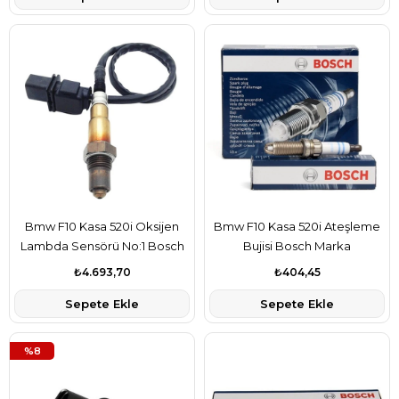
Bmw F10 Kasa 520i Oksijen
Bmw F10 Kasa 520i Ateşleme
Lambda Sensörü No:1 Bosch
Bujisi Bosch Marka
Marka 13627791600
12120038349
₺4.693,70
₺404,45
Sepete Ekle
Sepete Ekle
%8