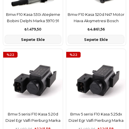
Bmw F10 Kasa 530i Ateşleme
Bmw F10 Kasa 520d N47 Motor
Bobini Delphi Marka 5970.91
Hava Akışmetresi Bosch
Marka 13628506408
₺1.479,50
₺4.861,56
Sepete Ekle
Sepete Ekle
%22
%22
Bmw 5 serisi F10 Kasa 5.20d
Bmw 5 serisi F10 Kasa 5.25dx
Dizel Egr Valfi Pierburg Marka
Dizel Egr Valfi Pierburg Marka
11747810831
11747810831
₺1.460,06
₺1.145,58
₺1.460,06
₺1.145,58