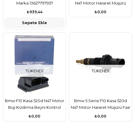
Marka 13627797957
N47 Motor Hararet Müşürü
₺939,44
₺0,00
Sepete Ekle
TÜKENDI
TÜKENDI
Bmw F10 Kasa 520d N47 Motor
Bmw 5 Serisi F10 Kasa 520d
Buji Kızdırma Beyni Kontrol
N47 Motor Hararet Müşürü Fae
Ünitesi Beru Marka
Marka 13627797957
₺0,00
₺0,00
12218570087