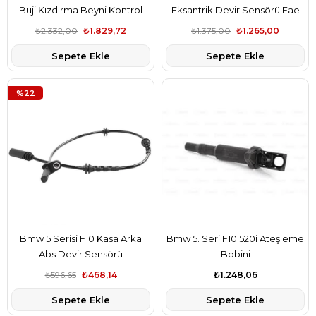
Buji Kızdırma Beyni Kontrol
Eksantrik Devir Sensörü Fae
Ünitesi
₺2.332,00
₺1.829,72
₺1.375,00
₺1.265,00
Sepete Ekle
Sepete Ekle
%22
Bmw 5 Serisi F10 Kasa Arka
Bmw 5. Seri F10 520i Ateşleme
Abs Devir Sensörü
Bobini
₺596,65
₺468,14
₺1.248,06
Sepete Ekle
Sepete Ekle