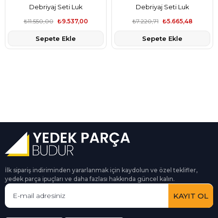
Debriyaj Seti Luk
Debriyaj Seti Luk
₺11.550,00
₺9.537,00
₺7.220,71
₺5.665,48
Sepete Ekle
Sepete Ekle
İlk sipariş indiriminden yararlanmak için kaydolun ve özel teklifler,
yedek parça ipuçları ve daha fazlası hakkında güncel kalın.
KAYIT OL