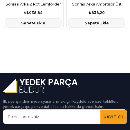
Sonrası Arka Z Rot Lemförder
Sonrası Arka Amortisör Üst
Marka 1K0505465K
Metal Takozu Lemforder
₺1.038,84
₺838,20
Marka 5Q0513353H
Sepete Ekle
Sepete Ekle
İlk sipariş indiriminden yararlanmak için kaydolun ve özel teklifler,
yedek parça ipuçları ve daha fazlası hakkında güncel kalın.
KAYIT OL