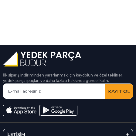
İlk sipariş indiriminden yararlanmak için kaydolun ve özel teklifler,
yedek parça ipuçları ve daha fazlası hakkında güncel kalın.
KAYIT OL
İLETİŞİM