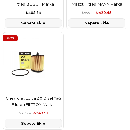
Filitresi BOSCH Marka
Mazot Filtresi MANN Marka
₺405,24
₺535,91
₺420,48
Sepete Ekle
Sepete Ekle
%22
Chevrolet Epica 2.0 Dizel Yağ
Filitresi FILTRON Marka
₺317,24
₺248,91
Sepete Ekle