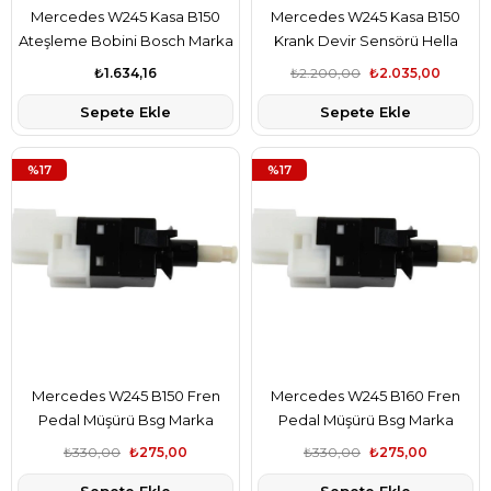
Mercedes W245 Kasa B150
Mercedes W245 Kasa B150
Ateşleme Bobini Bosch Marka
Krank Devir Sensörü Hella
A0001587803
Marka A0031532728
₺1.634,16
₺2.200,00
₺2.035,00
Sepete Ekle
Sepete Ekle
%17
%17
Mercedes W245 B150 Fren
Mercedes W245 B160 Fren
Pedal Müşürü Bsg Marka
Pedal Müşürü Bsg Marka
A0015456709
A0015456709
₺330,00
₺275,00
₺330,00
₺275,00