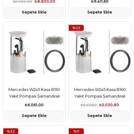
₺9.900,00
₺8.800,00
₺9.411,60
Sepete Ekle
Sepete Ekle
%22
Mercedes W245 Kasa B150
Mercedes W245 Kasa B160
Yakıt Pompası Şamandıralı
Yakıt Pompası Şamandıralı
Delphi Marka A1694700494
Valeo Marka A1694700494
₺6.061,00
₺6.411,80
₺5.030,80
Sepete Ekle
Sepete Ekle
%22
%11