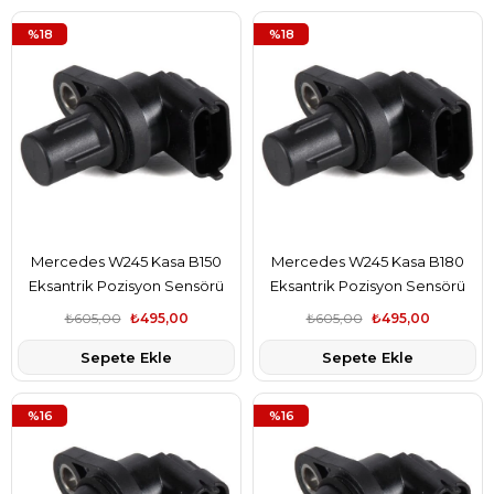
%18
%18
Mercedes W245 Kasa B150
Mercedes W245 Kasa B180
Eksantrik Pozisyon Sensörü
Eksantrik Pozisyon Sensörü
Bsg Marka A2729050043
Bsg Marka A2729050043
₺605,00
₺495,00
₺605,00
₺495,00
Sepete Ekle
Sepete Ekle
%16
%16