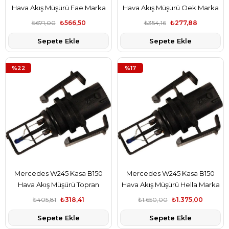
Hava Akış Müşürü Fae Marka
Hava Akış Müşürü Oek Marka
A6511530028
A6511530028
₺671,00
₺566,50
₺354,16
₺277,88
Sepete Ekle
Sepete Ekle
%22
%17
Mercedes W245 Kasa B150
Mercedes W245 Kasa B150
Hava Akış Müşürü Topran
Hava Akış Müşürü Hella Marka
Marka A6511530028
A6511530028
₺405,81
₺318,41
₺1.650,00
₺1.375,00
Sepete Ekle
Sepete Ekle