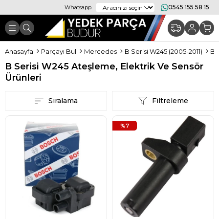
0545 155 58 15
Whatsapp
Anasayfa
Parçayı Bul
Mercedes
B Serisi W245 (2005-2011)
B 
B Serisi W245 Ateşleme, Elektrik Ve Sensör
Ürünleri
Sıralama
Filtreleme
%7