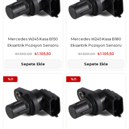
Mercedes W245 Kasa B150
Mercedes W245 Kasa B180
Eksantrik Pozisyon Sensörü
Eksantrik Pozisyon Sensörü
Topran Marka A2729050043
Topran Marka A2729050043
₺1.320,00
₺1.105,50
₺1.320,00
₺1.105,50
Sepete Ekle
Sepete Ekle
%11
%11