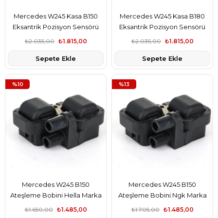
Mercedes W245 Kasa B150
Mercedes W245 Kasa B180
Eksantrik Pozisyon Sensörü
Eksantrik Pozisyon Sensörü
Ngk Marka A2729050043
Ngk Marka A2729050043
₺2.035,00
₺1.815,00
₺2.035,00
₺1.815,00
Sepete Ekle
Sepete Ekle
%10
%13
Mercedes W245 B150
Mercedes W245 B150
Ateşleme Bobini Hella Marka
Ateşleme Bobini Ngk Marka
A0001587803
A0001587803
₺1.650,00
₺1.485,00
₺1.705,00
₺1.485,00