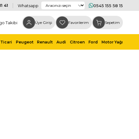
1 41
Whatsapp
0545 155 58 15
go Takibi
Üye Girişi
Favorilerim
Sepetim
Ticari
Peugeot
Renault
Audi
Citroen
Ford
Motor Yağı