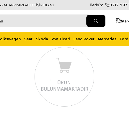
İletişim
0212 983 1
YFA
HAKKIMIZDA
İLETİŞİM
BLOG
Kar
Volkswagen
Seat
Skoda
VW Ticari
Land Rover
Mercedes
Ford 