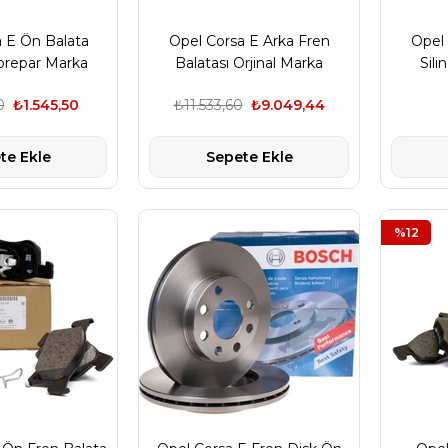
 E Ön Balata
Opel Corsa E Arka Fren
Opel 
orepar Marka
Balatası Orjinal Marka
Sili
05280
1605290
0
₺1.545,50
₺11.533,60
₺9.049,44
te Ekle
Sepete Ekle
%12