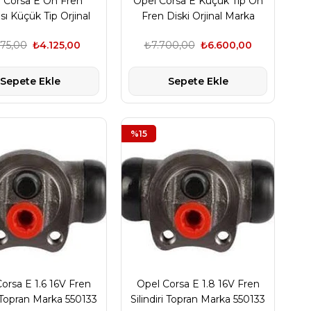
 Corsa E Ön Fren
Opel Corsa E Küçük Tip Ön
sı Küçük Tip Orjinal
Fren Diski Orjinal Marka
arka 1605280
569065
675,00
₺4.125,00
₺7.700,00
₺6.600,00
Sepete Ekle
Sepete Ekle
%15
orsa E 1.6 16V Fren
Opel Corsa E 1.8 16V Fren
i Topran Marka 550133
Silindiri Topran Marka 550133