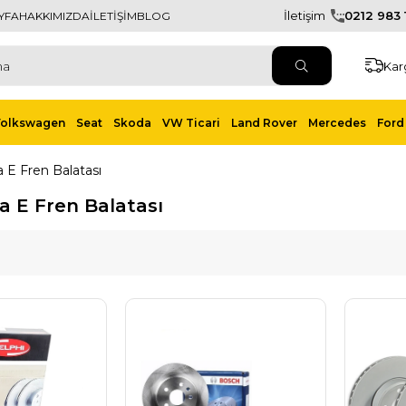
İletişim
0212 983 1
YFA
HAKKIMIZDA
İLETİŞİM
BLOG
Kar
Volkswagen
Seat
Skoda
VW Ticari
Land Rover
Mercedes
Ford 
 E Fren Balatası
a E Fren Balatası