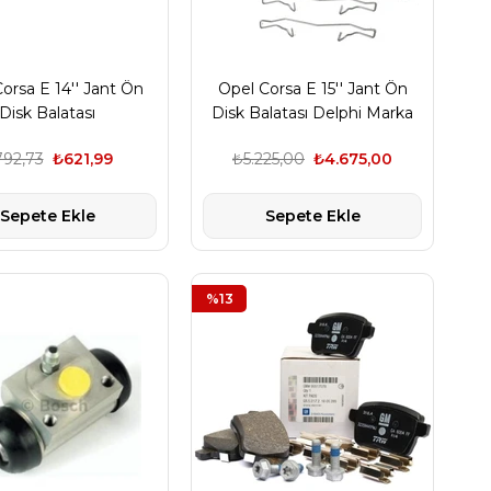
orsa E 14'' Jant Ön
Opel Corsa E 15'' Jant Ön
Disk Balatası
Disk Balatası Delphi Marka
92,73
₺621,99
₺5.225,00
₺4.675,00
Sepete Ekle
Sepete Ekle
%13