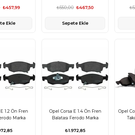
1
₺457,99
₺550,00
₺467,50
₺5
te Ekle
Sepete Ekle
E 1.2 Ön Fren
Opel Corsa E 1.4 Ön Fren
Opel Co
Ferodo Marka
Balatası Ferodo Marka
Tak
05280
1605280
972,85
₺1.972,85