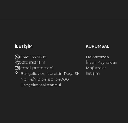
İLETİŞİM
KURUMSAL
0545 155 58 15
Hakkımızda
0212 983 11 41
İnsan Kaynakları
[email protected]
Mağazalar
İletişim
Bahçelievler, Nurettin Paşa Sk.
No : 4/A D:34180, 34000
Bahçelievler/İstanbul