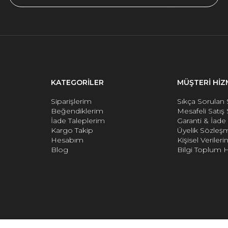
KATEGORİLER
MÜŞTERİ HİZ
Siparişlerim
Sıkça Sorulan 
Beğendiklerim
Mesafeli Satış
İade Taleplerim
Garanti & İad
Kargo Takip
Üyelik Sözleş
Hesabım
Kişisel Verile
Blog
Bilgi Toplum H