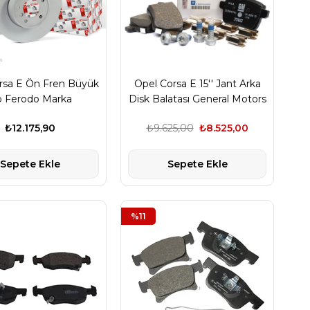
rsa E Ön Fren Büyük
Opel Corsa E 15'' Jant Arka
p Ferodo Marka
Disk Balatası General Motors
₺12.175,90
₺9.625,00
₺8.525,00
Sepete Ekle
Sepete Ekle
%11