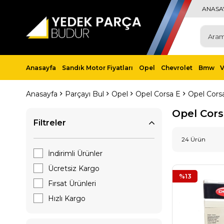
ANASA
Anasayfa
Sandık Motor Fiyatları
Opel
Chevrolet
Bmw
Anasayfa
Parçayı Bul
Opel
Opel Corsa E
Opel Corsa
Opel Cors
Filtreler
24 Ürün
İndirimli Ürünler
Ücretsiz Kargo
%13
Fırsat Ürünleri
Hızlı Kargo