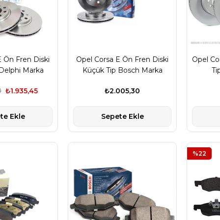
 Ön Fren Diski
Opel Corsa E Ön Fren Diski
Opel Co
Delphi Marka
Küçük Tip Bosch Marka
Ti
0
₺1.935,45
₺2.005,30
te Ekle
Sepete Ekle
%22