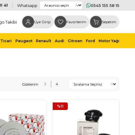
1 41
Whatsapp
0545 155 58 15
go Takibi
Üye Girişi
Favorilerim
Sepetim
Ticari
Peugeot
Renault
Audi
Citroen
Ford
Motor Yağı
%11