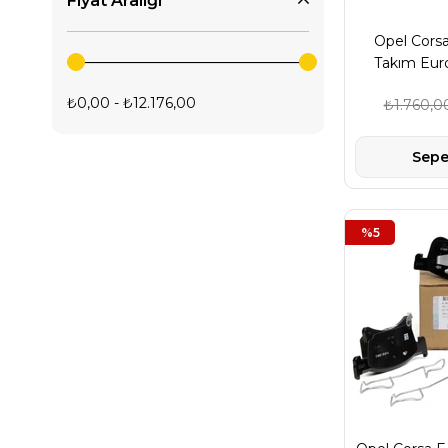
Fiyat Aralığı
Opel Corsa E Yakıt Yedek Parça
Opel Corsa
Opel Corsa E Kaporta Yedek Parça
Takım Eur
16
₺0,00 - ₺12.176,00
₺1.760,0
Sepe
%5