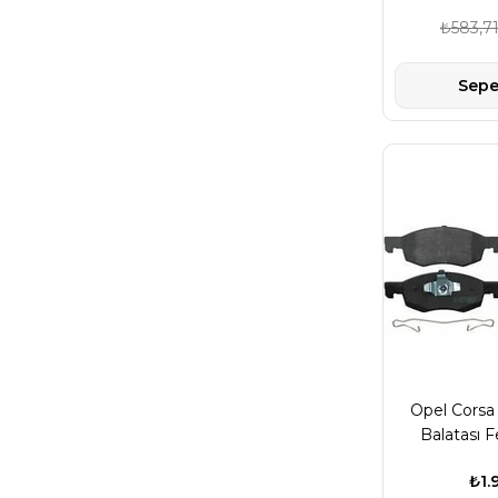
₺583,7
Sepe
Opel Corsa 
Balatası 
16
₺1.