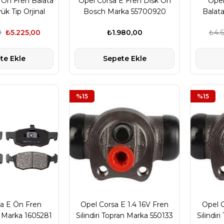
 Ön Fren Balata
Opel Corsa E Fren Disk Ön
Opel
ük Tip Orjinal
Bosch Marka 55700920
Balata
 1605281
M
0
₺5.225,00
₺1.980,00
₺4.
te Ekle
Sepete Ekle
%15
%15
a E Ön Fren
Opel Corsa E 1.4 16V Fren
Opel C
al Marka 1605281
Silindiri Topran Marka 550133
Silindir