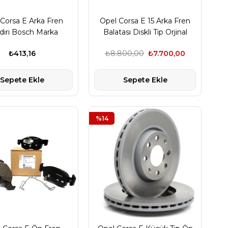
Corsa E Arka Fren
Opel Corsa E 15 Arka Fren
ndiri Bosch Marka
Balatası Diskli Tip Orjinal
7701208355
Marka 1605285
₺413,16
₺8.800,00
₺7.700,00
Sepete Ekle
Sepete Ekle
%14