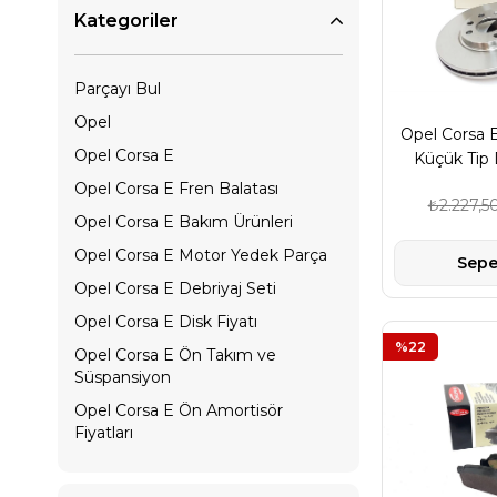
Kategoriler
Parçayı Bul
Opel
Opel Corsa E
Opel Corsa E
Küçük Tip 
Opel Corsa E Fren Balatası
₺2.227,5
Opel Corsa E Bakım Ürünleri
Opel Corsa E Motor Yedek Parça
Sepe
Opel Corsa E Debriyaj Seti
Opel Corsa E Disk Fiyatı
%22
Opel Corsa E Ön Takım ve
Süspansiyon
Opel Corsa E Ön Amortisör
Fiyatları
Opel Corsa E Aks Yedek Parça