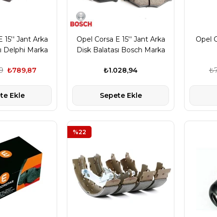
 15'' Jant Arka
Opel Corsa E 15'' Jant Arka
Opel C
ı Delphi Marka
Disk Balatası Bosch Marka
9
₺789,87
₺1.028,94
₺7
te Ekle
Sepete Ekle
%22