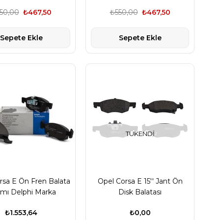
50,00
₺467,50
₺550,00
₺467,50
Sepete Ekle
Sepete Ekle
TÜKENDI
rsa E Ön Fren Balata
Opel Corsa E 15'' Jant Ön
ımı Delphi Marka
Disk Balatası
95517028
₺1.553,64
₺0,00