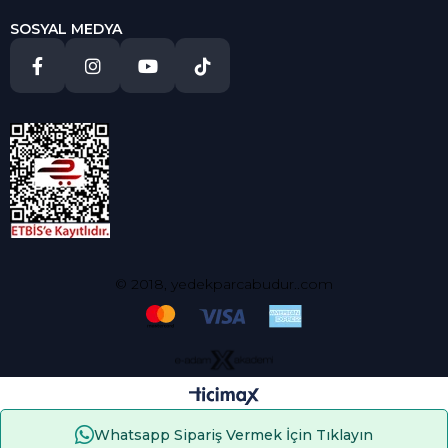
SOSYAL MEDYA
© 2018, yedekparcabudur..com
Whatsapp Sipariş Vermek İçin Tıklayın
Çerez Kullanımı