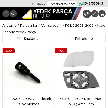
0545 155 58 15
Whatsapp
Anasayfa
Parçayı Bul
Volkswagen
POLO 2003 -2005
Kaport
Kaporta Yedek Parça
Sıralama
Filtreleme
%22
%4
Polo 2003 - 2005 Arka Silecek
Polo 2002-2006 Model Arası
Fiskiye Memesi
Sol Dış Ayna Camı