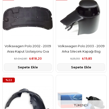
Volkswagen Polo 2002 - 2009
Volkswagen Polo 2003 - 2009
Arası Kaput İzolasyonu Gva
Arka Silecek Kapağı Bsg
Marka 6Q0863835C
Marka 6Q6955435D
₺1.042,81
₺818,20
₺25,30
₺19,85
Sepete Ekle
Sepete Ekle
%22
TÜKENDI