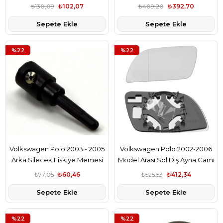
₺130,09
₺102,07
₺409,20
₺392,70
Sepete Ekle
Sepete Ekle
%22
%22
Volkswagen Polo 2003 - 2005
Volkswagen Polo 2002-2006
Arka Silecek Fiskiye Memesi
Model Arası Sol Dış Ayna Camı
Aspart Marka 3B9955985A
Bsg Marka 6Q0857521A
₺77,05
₺60,46
₺525,53
₺412,34
Sepete Ekle
Sepete Ekle
%22
%22