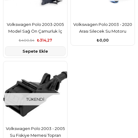
Volkswagen Polo 2003-2005
Volkswagen Polo 2003 - 2020
Model Sağ Ön Çamurluk İç
Arası Silecek Su Motoru
Davlumbazı Plastik Bsg Marka
Topran Marka 1J6955651
₺400,54
₺314,27
₺0,00
6R0809958C
Sepete Ekle
TÜKENDI
Volkswagen Polo 2003 - 2005
Su Fiskiye Memesi Topran